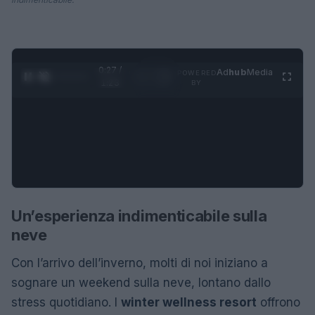
0:28 /
Ad
hub
Media
POWERED
1
/
4
1:23
BY
Un’esperienza indimenticabile sulla
neve
Con l’arrivo dell’inverno, molti di noi iniziano a
sognare un weekend sulla neve, lontano dallo
stress quotidiano. I
winter wellness resort
offrono