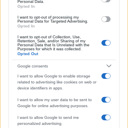
Personal Data.
Opted In
I want to opt-out of processing my
Arrestati cinque agenti della polizia locale di Milano: le
Personal Data for Targeted Advertising.
accuse e i dettagli
Opted In
Alessandro Tassinari · 7 Ago 2026
I want to opt-out of Collection, Use,
Retention, Sale, and/or Sharing of my
Personal Data that Is Unrelated with the
NEWS
Purposes for which it was collected.
Opted Out
Google consents
I want to allow Google to enable storage
related to advertising like cookies on web or
device identifiers in apps.
I want to allow my user data to be sent to
Google for online advertising purposes.
I want to allow Google to send me
personalized advertising.
Don Antonio Mazzi: l’ultimo saluto a Milano tra