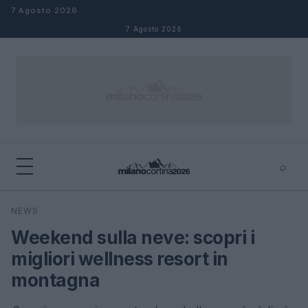
Salta al contenuto
7 Agosto 2026
7 Agosto 2026
⌕
×
⌕
NEWS
Cerca
Weekend sulla neve: scopri i
migliori wellness resort in
montagna