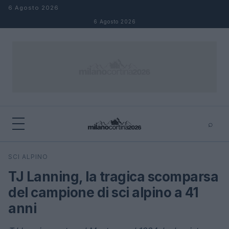
Salta al contenuto
6 Agosto 2026
6 Agosto 2026
⌕
×
⌕
SCI ALPINO
Cerca
TJ Lanning, la tragica scomparsa
del campione di sci alpino a 41
anni