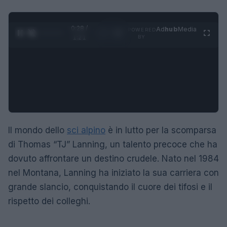
0:29 /
Ad
hub
Media
POWERED
1
/
4
1:21
BY
Il mondo dello
sci alpino
è in lutto per la scomparsa
di Thomas “TJ” Lanning, un talento precoce che ha
dovuto affrontare un destino crudele. Nato nel 1984
nel Montana, Lanning ha iniziato la sua carriera con
grande slancio, conquistando il cuore dei tifosi e il
rispetto dei colleghi.