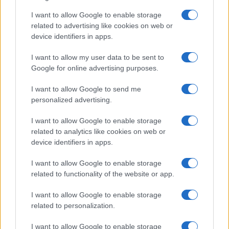
Sci alpino: Elena Curtoni chiude la carriera dopo la
I want to allow Google to enable storage
stagione 2026-2027
related to advertising like cookies on web or
device identifiers in apps.
Marco Tessari · 5 Ago 2026
I want to allow my user data to be sent to
SCI ALPINO
Google for online advertising purposes.
I want to allow Google to send me
personalized advertising.
I want to allow Google to enable storage
related to analytics like cookies on web or
device identifiers in apps.
I want to allow Google to enable storage
related to functionality of the website or app.
I want to allow Google to enable storage
Come scegliere sci, attacchi e scarponi per lo sci
related to personalization.
alpino
Marco Tessari · 4 Ago 2026
I want to allow Google to enable storage