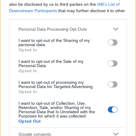
also be disclosed by us to third parties on the
IAB’s List of
Downstream Participants
that may further disclose it to other
third parties.
Please note that this website/app uses one or more Google
Personal Data Processing Opt Outs
services and may gather and store information including but
not limited to your visit or usage behaviour. You may click to
I want to opt-out of the Sharing of my
Continua a leggere
personal data.
grant or deny consent to Google and its third-party tags to
Opted In
use your data for below specified purposes in below Google
consent section.
SCI ALPINO
I want to opt-out of the Sale of my
Personal Data.
Opted In
I want to opt-out of processing my
Personal Data for Targeted Advertising.
Opted In
I want to opt-out of Collection, Use,
Retention, Sale, and/or Sharing of my
Personal Data that Is Unrelated with the
Purposes for which it was collected.
Opted Out
Google consents