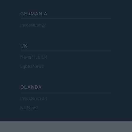
GERMANIA
Investieren24
UK
News Hub UK
Lgbtq News
OLANDA
Investeren 24
NL Newz