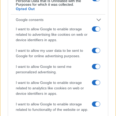
Personal Data that Is Unrelated with the
Purposes for which it was collected.
Opted Out
Google consents
I want to allow Google to enable storage
Arrestati cinque agenti della polizia locale di Milano: le
related to advertising like cookies on web or
accuse e i dettagli
device identifiers in apps.
Alessandro Tassinari · 7 Ago 2026
I want to allow my user data to be sent to
NEWS
Google for online advertising purposes.
I want to allow Google to send me
personalized advertising.
I want to allow Google to enable storage
related to analytics like cookies on web or
device identifiers in apps.
I want to allow Google to enable storage
related to functionality of the website or app.