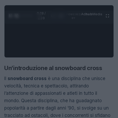
0:28 /
Ad
hub
Media
POWERED
1
/
4
1:20
BY
Un’introduzione al snowboard cross
Il
snowboard cross
è una disciplina che unisce
velocità, tecnica e spettacolo, attirando
l’attenzione di appassionati e atleti in tutto il
mondo. Questa disciplina, che ha guadagnato
popolarità a partire dagli anni ’90, si svolge su un
tracciato ad ostacoli, dove i concorrenti si sfidano