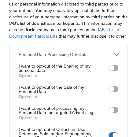
us or personal information disclosed to third parties prior to
your opt-out. You may separately opt-out of the further
disclosure of your personal information by third parties on the
IAB’s list of downstream participants. This information may
also be disclosed by us to third parties on the
IAB’s List of
Downstream Participants
that may further disclose it to other
third parties.
Please note that this website/app uses one or more Google
Personal Data Processing Opt Outs
services and may gather and store information including but
Come scegliere le scarpe da running donna: comfort
not limited to your visit or usage behaviour. You may click to
I want to opt-out of the Sharing of my
e performance
personal data.
grant or deny consent to Google and its third-party tags to
Opted In
Marco Tessari · 8 Ago 2026
use your data for below specified purposes in below Google
consent section.
I want to opt-out of the Sale of my
NEWS
Personal Data.
Opted In
I want to opt-out of processing my
Personal Data for Targeted Advertising.
Opted In
I want to opt-out of Collection, Use,
Retention, Sale, and/or Sharing of my