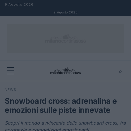
Salta al contenuto
9 Agosto 2026
9 Agosto 2026
⌕
×
⌕
NEWS
Cerca
Snowboard cross: adrenalina e
emozioni sulle piste innevate
Scopri il mondo avvincente dello snowboard cross, tra
acrobazie e competizioni emozionanti.