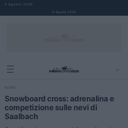
Salta al contenuto
6 Agosto 2026
6 Agosto 2026
⌕
×
⌕
NEWS
Cerca
Snowboard cross: adrenalina e
competizione sulle nevi di
Saalbach