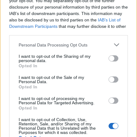
your opt-out. You may separately opt-out of the further
disclosure of your personal information by third parties on the
IAB’s list of downstream participants. This information may
also be disclosed by us to third parties on the
IAB’s List of
Downstream Participants
that may further disclose it to other
third parties.
Please note that this website/app uses one or more Google
Don Antonio Mazzi: l’ultimo saluto a Milano tra
Personal Data Processing Opt Outs
emozioni e canti
services and may gather and store information including but
not limited to your visit or usage behaviour. You may click to
I want to opt-out of the Sharing of my
Marco Tessari · 3 Ago 2026
personal data.
grant or deny consent to Google and its third-party tags to
Opted In
use your data for below specified purposes in below Google
NEWS
consent section.
I want to opt-out of the Sale of my
Personal Data.
Opted In
I want to opt-out of processing my
Personal Data for Targeted Advertising.
Opted In
I want to opt-out of Collection, Use,
Retention, Sale, and/or Sharing of my
Personal Data that Is Unrelated with the
Purposes for which it was collected.