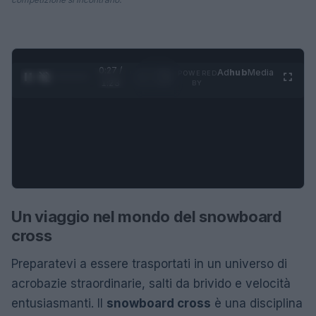
0:28 /
Ad
hub
Media
POWERED
1
/
4
1:23
BY
Un viaggio nel mondo del snowboard
cross
Preparatevi a essere trasportati in un universo di
acrobazie straordinarie, salti da brivido e velocità
entusiasmanti. Il
snowboard cross
è una disciplina