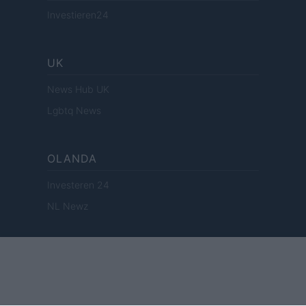
Investieren24
UK
News Hub UK
Lgbtq News
OLANDA
Investeren 24
NL Newz