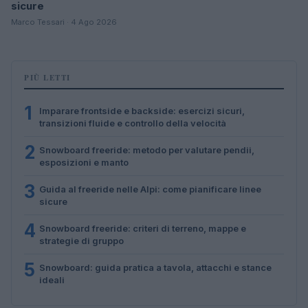
sicure
Marco Tessari · 4 Ago 2026
PIÙ LETTI
1
Imparare frontside e backside: esercizi sicuri,
transizioni fluide e controllo della velocità
2
Snowboard freeride: metodo per valutare pendii,
esposizioni e manto
3
Guida al freeride nelle Alpi: come pianificare linee
sicure
4
Snowboard freeride: criteri di terreno, mappe e
strategie di gruppo
5
Snowboard: guida pratica a tavola, attacchi e stance
ideali