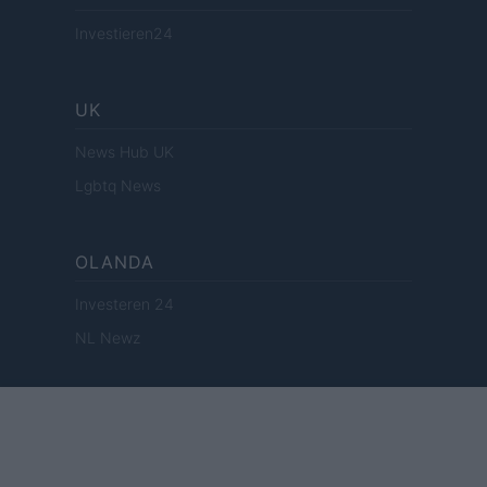
Investieren24
UK
News Hub UK
Lgbtq News
OLANDA
Investeren 24
NL Newz