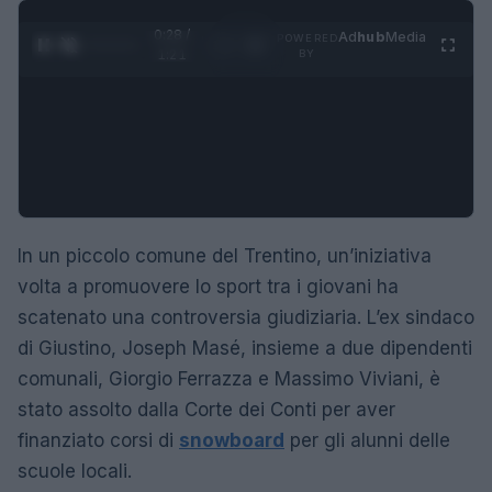
0:29 /
Ad
hub
Media
POWERED
1
/
4
1:21
BY
In un piccolo comune del Trentino, un’iniziativa
volta a promuovere lo sport tra i giovani ha
scatenato una controversia giudiziaria. L’ex sindaco
di Giustino, Joseph Masé, insieme a due dipendenti
comunali, Giorgio Ferrazza e Massimo Viviani, è
stato assolto dalla Corte dei Conti per aver
finanziato corsi di
snowboard
per gli alunni delle
scuole locali.