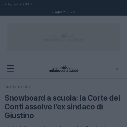
Salta al contenuto
7 Agosto 2026
7 Agosto 2026
⌕
×
⌕
SNOWBOARD
Cerca
Snowboard a scuola: la Corte dei
Conti assolve l’ex sindaco di
Giustino