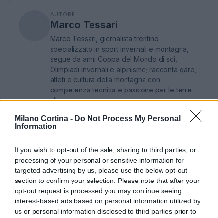
AUTORE
Marco Tessari
Marco Tessari, giornalista trentino
specializzato in sport invernali e montagna,
segue da anni Coppa del Mondo di sci,
Olimpiadi invernali e alpinismo; racconta gare,
atleti e cultura della montagna con
competenza tecnica e passione per le terre
alte.
Milano Cortina -
Do Not Process My Personal
Information
If you wish to opt-out of the sale, sharing to third parties, or
processing of your personal or sensitive information for
targeted advertising by us, please use the below opt-out
section to confirm your selection. Please note that after your
opt-out request is processed you may continue seeing
interest-based ads based on personal information utilized by
us or personal information disclosed to third parties prior to