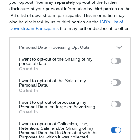
your opt-out. You may separately opt-out of the further
disclosure of your personal information by third parties on the
IAB’s list of downstream participants. This information may
also be disclosed by us to third parties on the
IAB’s List of
Downstream Participants
that may further disclose it to other
third parties.
Please note that this website/app uses one or more Google
Personal Data Processing Opt Outs
services and may gather and store information including but
not limited to your visit or usage behaviour. You may click to
I want to opt-out of the Sharing of my
personal data.
grant or deny consent to Google and its third-party tags to
Opted In
use your data for below specified purposes in below Google
consent section.
I want to opt-out of the Sale of my
Continua a leggere
Personal Data.
Opted In
SNOWBOARD
I want to opt-out of processing my
Personal Data for Targeted Advertising.
Opted In
I want to opt-out of Collection, Use,
Retention, Sale, and/or Sharing of my
Personal Data that Is Unrelated with the
Purposes for which it was collected.