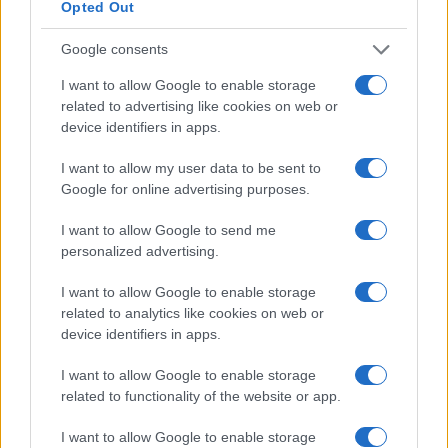
Opted Out
Google consents
I want to allow Google to enable storage
related to advertising like cookies on web or
device identifiers in apps.
Imparare frontside e backside: esercizi sicuri,
I want to allow my user data to be sent to
transizioni fluide e controllo della velocità
Google for online advertising purposes.
Beatrice Beretta · 5 Ago 2026
I want to allow Google to send me
SNOWBOARD
personalized advertising.
I want to allow Google to enable storage
related to analytics like cookies on web or
device identifiers in apps.
I want to allow Google to enable storage
related to functionality of the website or app.
I want to allow Google to enable storage