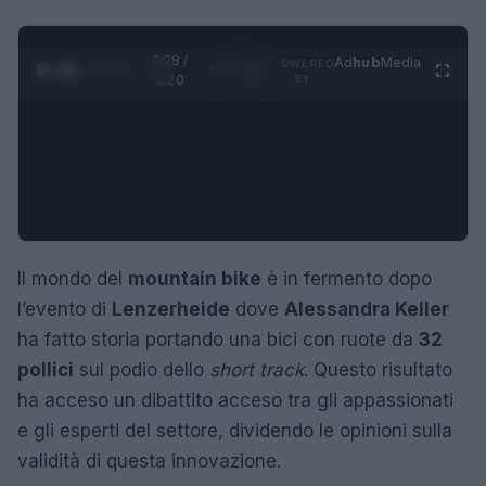
0:28 /
Ad
hub
Media
POWERED
1
/
4
1:20
BY
Il mondo del
mountain bike
è in fermento dopo
l’evento di
Lenzerheide
dove
Alessandra Keller
ha fatto storia portando una bici con ruote da
32
pollici
sul podio dello
short track
. Questo risultato
ha acceso un dibattito acceso tra gli appassionati
e gli esperti del settore, dividendo le opinioni sulla
validità di questa innovazione.