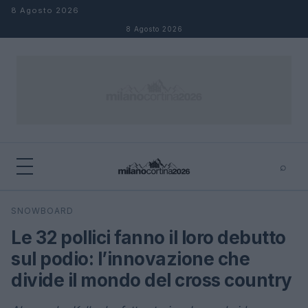
Salta al contenuto
8 Agosto 2026
8 Agosto 2026
⌕
×
⌕
SNOWBOARD
Cerca
Le 32 pollici fanno il loro debutto
sul podio: l’innovazione che
divide il mondo del cross country