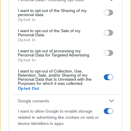
services and may gather and store information including but
SNOWBOARD
not limited to your visit or usage behaviour. You may click to
I want to opt-out of the Sharing of my
personal data.
grant or deny consent to Google and its third-party tags to
Opted In
use your data for below specified purposes in below Google
consent section.
I want to opt-out of the Sale of my
Personal Data.
Opted In
I want to opt-out of processing my
Personal Data for Targeted Advertising.
Opted In
I want to opt-out of Collection, Use,
Retention, Sale, and/or Sharing of my
Personal Data that Is Unrelated with the
Purposes for which it was collected.
Imparare frontside e backside: esercizi sicuri,
Opted Out
transizioni fluide e controllo della velocità
Beatrice Beretta · 5 Ago 2026
Google consents
I want to allow Google to enable storage
SNOWBOARD
related to advertising like cookies on web or
device identifiers in apps.