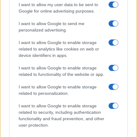
I want to allow my user data to be sent to
Google for online advertising purposes.
I want to allow Google to send me
personalized advertising.
I want to allow Google to enable storage
related to analytics like cookies on web or
device identifiers in apps.
Snowboard freeride: metodo per valutare pendii,
I want to allow Google to enable storage
esposizioni e manto
related to functionality of the website or app.
Marco Tessari · 4 Ago 2026
I want to allow Google to enable storage
SNOWBOARD
related to personalization.
I want to allow Google to enable storage
related to security, including authentication
functionality and fraud prevention, and other
user protection.