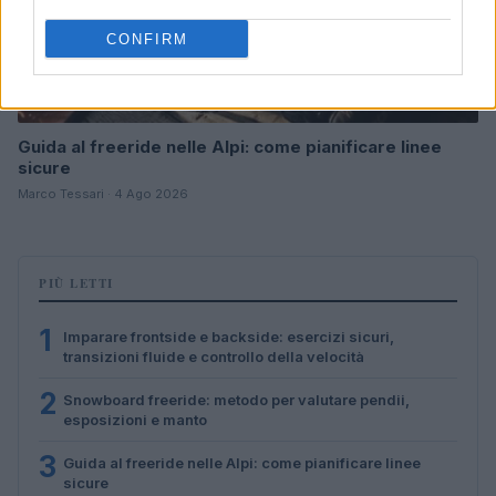
CONFIRM
Guida al freeride nelle Alpi: come pianificare linee
sicure
Marco Tessari · 4 Ago 2026
PIÙ LETTI
1
Imparare frontside e backside: esercizi sicuri,
transizioni fluide e controllo della velocità
2
Snowboard freeride: metodo per valutare pendii,
esposizioni e manto
3
Guida al freeride nelle Alpi: come pianificare linee
sicure