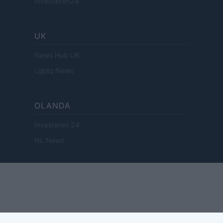
Investieren24
UK
News Hub UK
Lgbtq News
OLANDA
Investeren 24
NL Newz