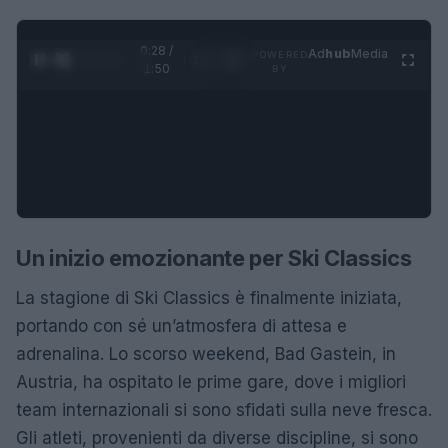
0:28 /
Ad
hub
Media
POWERED
1
/
4
1:50
BY
Un inizio emozionante per Ski Classics
La stagione di Ski Classics è finalmente iniziata,
portando con sé un’atmosfera di attesa e
adrenalina. Lo scorso weekend, Bad Gastein, in
Austria, ha ospitato le prime gare, dove i migliori
team internazionali si sono sfidati sulla neve fresca.
Gli atleti, provenienti da diverse discipline, si sono