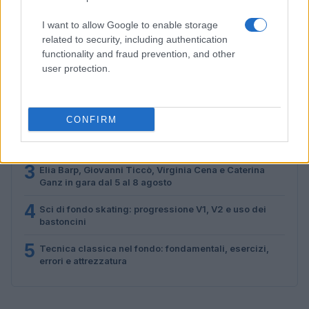
Marco Tessari · 4 Ago 2026
I want to allow Google to enable storage
related to security, including authentication
functionality and fraud prevention, and other
PIÙ LETTI
user protection.
1
BlinkFestivalen 2026: i campioni dello sci di fondo e
biathlon in gara dal 5 al 8 agosto
CONFIRM
2
Tecnica classica sci di fondo: assetto, spinta,
scivolata e frenata
3
Elia Barp, Giovanni Ticcò, Virginia Cena e Caterina
Ganz in gara dal 5 al 8 agosto
4
Sci di fondo skating: progressione V1, V2 e uso dei
bastoncini
5
Tecnica classica nel fondo: fondamentali, esercizi,
errori e attrezzatura