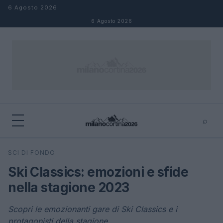
Salta al contenuto
6 Agosto 2026
6 Agosto 2026
⌕
×
⌕
SCI DI FONDO
Cerca
Ski Classics: emozioni e sfide
nella stagione 2023
Scopri le emozionanti gare di Ski Classics e i
protagonisti della stagione.