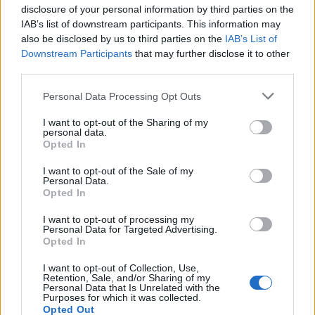
disclosure of your personal information by third parties on the
IAB’s list of downstream participants. This information may
also be disclosed by us to third parties on the
IAB’s List of
Downstream Participants
that may further disclose it to other
third parties.
BlinkFestivalen 2026: i campioni dello sci di fondo e
Please note that this website/app uses one or more Google
Personal Data Processing Opt Outs
biathlon in gara dal 5 al 8 agosto
services and may gather and store information including but
Marco Tessari · 4 Ago 2026
not limited to your visit or usage behaviour. You may click to
I want to opt-out of the Sharing of my
personal data.
grant or deny consent to Google and its third-party tags to
Opted In
SCI DI FONDO
use your data for below specified purposes in below Google
consent section.
I want to opt-out of the Sale of my
Personal Data.
Opted In
I want to opt-out of processing my
Personal Data for Targeted Advertising.
Opted In
I want to opt-out of Collection, Use,
Retention, Sale, and/or Sharing of my
Personal Data that Is Unrelated with the
Purposes for which it was collected.
Opted Out