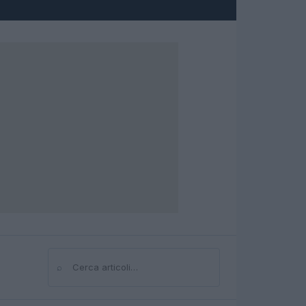
⌕
Cerca