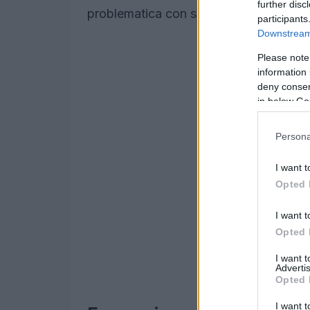
further disc
problematica con serietà e impegno.
participants
Downstream 
Please note
information 
deny consent
in below Go
Persona
I want t
Opted 
I want t
Opted 
I want 
Advertis
Opted 
I want t