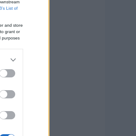
 downstream
B’s List of
er and store
to grant or
ed purposes