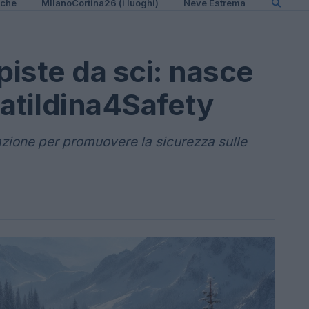
iche
MIlanoCortina26 (i luoghi)
Neve Estrema
piste da sci: nasce
atildina4Safety
azione per promuovere la sicurezza sulle