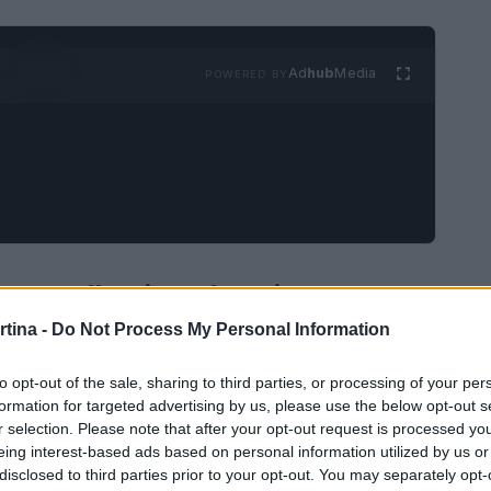
Ad
hub
Media
POWERED BY
zza sulle piste da sci
rtina -
Do Not Process My Personal Information
nunciato la creazione della fondazione
e dalla tragica perdita di Matilde Lorenzi.
to opt-out of the sale, sharing to third parties, or processing of your per
formation for targeted advertising by us, please use the below opt-out s
incipale quello di promuovere e sviluppare la
r selection. Please note that after your opt-out request is processed y
erto che indoor. La sicurezza è un tema cruciale
eing interest-based ads based on personal information utilized by us or
disclosed to third parties prior to your opt-out. You may separately opt-
 e la fondazione si propone di affrontare questa