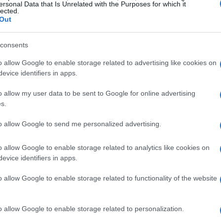
 una maggiore sicurezza
ersonal Data that Is Unrelated with the Purposes for which it
lected.
Out
ndazione è la promozione di attività di
sulle piste. Questo include corsi e programmi di
consents
ri del settore. Inoltre, la fondazione si impegnerà
o allow Google to enable storage related to advertising like cookies on
, mirando a migliorare i materiali e i dispositivi
evice identifiers in apps.
iistiche. La conoscenza dei problemi legati
o allow my user data to be sent to Google for online advertising
 per trovare soluzioni efficaci e innovative.
s.
to allow Google to send me personalized advertising.
ale per gli sportivi
o allow Google to enable storage related to analytics like cookies on
utivo della fondazione è l’assistenza psicologica
evice identifiers in apps.
n incidenti sulle piste. La fondazione intende
o allow Google to enable storage related to functionality of the website
 per offrire supporto a chi ne ha bisogno,
bliche sull’importanza della sicurezza nello sci e
o allow Google to enable storage related to personalization.
esto approccio olistico è fondamentale per