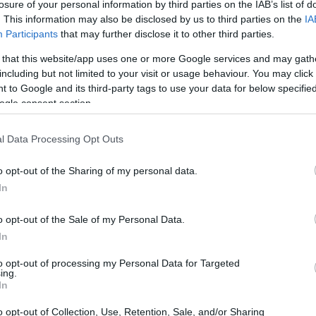
losure of your personal information by third parties on the IAB’s list of
. This information may also be disclosed by us to third parties on the
IA
Participants
that may further disclose it to other third parties.
 that this website/app uses one or more Google services and may gath
including but not limited to your visit or usage behaviour. You may click 
 to Google and its third-party tags to use your data for below specifi
ogle consent section.
l Data Processing Opt Outs
o opt-out of the Sharing of my personal data.
In
zze che non possono essere eliminate, ma
o opt-out of the Sale of my Personal Data.
In
deguati e abitudini solide. Una preparazione
i periodiche, aumenta la probabilità di
to opt-out of processing my Personal Data for Targeted
ing.
do coordinato e interrompere l’attività quando i
In
I paragrafi che seguono forniscono indicazioni
o opt-out of Collection, Use, Retention, Sale, and/or Sharing