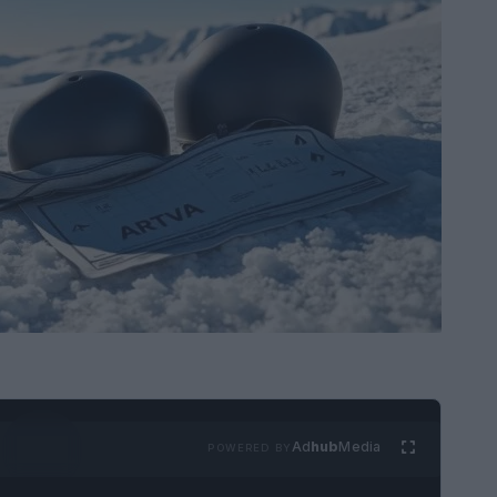
Ad
hub
Media
POWERED BY