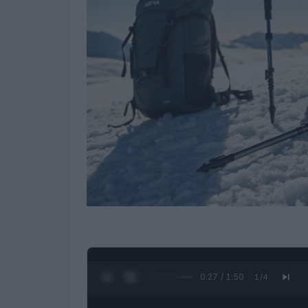
0:28 / 1:50
1
/
4