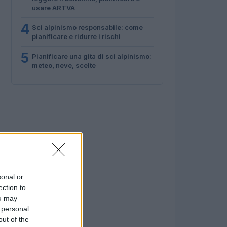
usare ARTVA
4
Sci alpinismo responsabile: come
pianificare e ridurre i rischi
5
Pianificare una gita di sci alpinismo:
meteo, neve, scelte
sonal or
ection to
ou may
 personal
out of the