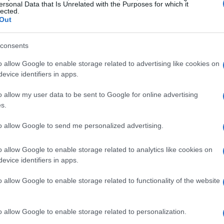
ersonal Data that Is Unrelated with the Purposes for which it
or parte dei contesti tipici dello scialpinismo.
lected.
Out
 ARTVA, pala, sonda
consents
VA
(ricetrasmettitore),
pala
e
sonda
. L’ARTVA
o allow Google to enable storage related to advertising like cookies on
evice identifiers in apps.
durante la progressione, con batterie efficienti e
tenza. La sonda, di lunghezza adeguata, facilita
o allow my user data to be sent to Google for online advertising
s.
a con lama rigida riduce i tempi di scavo. È utile
o e kit di primo soccorso, ricordando che
to allow Google to send me personalized advertising.
za. La cura dell’attrezzatura, la sostituzione
o allow Google to enable storage related to analytics like cookies on
dei componenti sono abitudini non negoziabili.
evice identifiers in apps.
menticare elementi critici: ARTVA testato, sonda
o allow Google to enable storage related to functionality of the website
i, lampada frontale, mappe o tracce affidabili,
mbio, acqua e alimentazione. Ogni componente
o allow Google to enable storage related to personalization.
e
con disposizione costante nello zaino per