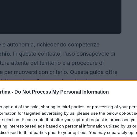
e e autonomia, richiedendo competenze
chio
. In questo contesto, l’uso consapevole di
ura attenta del territorio e a procedure di
e per muoversi con criterio. Questa guida offre
’attrezzatura alle
procedure di autosoccorso
lta degli itinerari, fino all’applicazione del
rtina -
Do Not Process My Personal Information
azione e decisione.
to opt-out of the sale, sharing to third parties, or processing of your per
formation for targeted advertising by us, please use the below opt-out s
r selection. Please note that after your opt-out request is processed y
eing interest-based ads based on personal information utilized by us or
disclosed to third parties prior to your opt-out. You may separately opt-