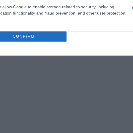
o allow Google to enable storage related to security, including
cessità. La familiarità con l’uso di ciascun
cation functionality and fraud prevention, and other user protection.
tuti, anche in ambiente controllato.
CONFIRM