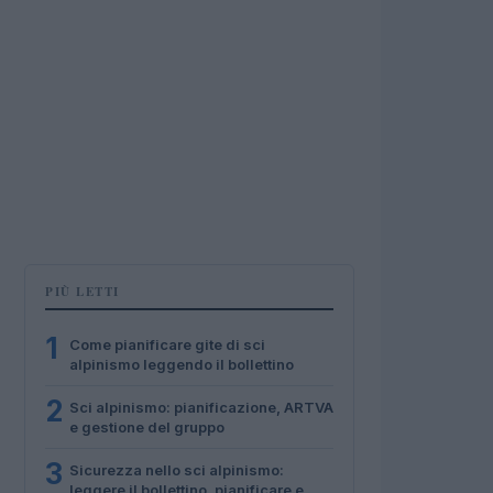
PIÙ LETTI
1
Come pianificare gite di sci
alpinismo leggendo il bollettino
2
Sci alpinismo: pianificazione, ARTVA
e gestione del gruppo
3
Sicurezza nello sci alpinismo:
leggere il bollettino, pianificare e