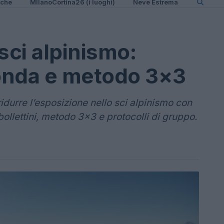
iche
MIlanoCortina26 (i luoghi)
Neve Estrema
sci alpinismo:
onda e metodo 3×3
idurre l’esposizione nello sci alpinismo con
ollettini, metodo 3x3 e protocolli di gruppo.