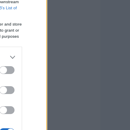
 downstream
B’s List of
er and store
to grant or
ed purposes