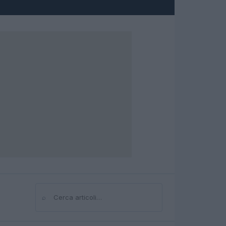
⌕
Cerca