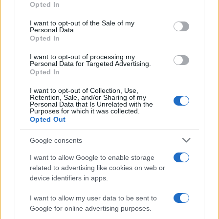
Opted In
use your data for below specified purposes in below Google
consent section.
I want to opt-out of the Sale of my
Personal Data.
AUTORE
Opted In
Beatrice Beretta
I want to opt-out of processing my
Beatrice Beretta, basata a Bologna, annotò
Personal Data for Targeted Advertising.
per la prima volta itinerari durante una notte al
Opted In
portico di San Luca: da allora coordina
rubriche sui viaggi urbani. In redazione
I want to opt-out of Collection, Use,
Retention, Sale, and/or Sharing of my
promuove reportage su mobilità sostenibile e
Personal Data that Is Unrelated with the
porta con sé una mappa tascabile dei vicoli
Purposes for which it was collected.
bolognesi come talismano professionale.
Opted Out
Google consents
I want to allow Google to enable storage
related to advertising like cookies on web or
device identifiers in apps.
I want to allow my user data to be sent to
Google for online advertising purposes.