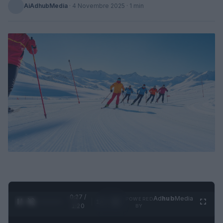
AiAdhubMedia
·
4 Novembre 2025
· 1 min
0:28 /
Ad
hub
Media
POWERED
1
/
4
1:20
BY