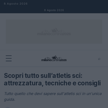
Salta al contenuto
8 Agosto 2026
8 Agosto 2026
⌕
×
⌕
Scopri tutto sull’atletis sci:
Cerca
attrezzatura, tecniche e consigli
Tutto quello che devi sapere sull'atletis sci in un'unica
guida.