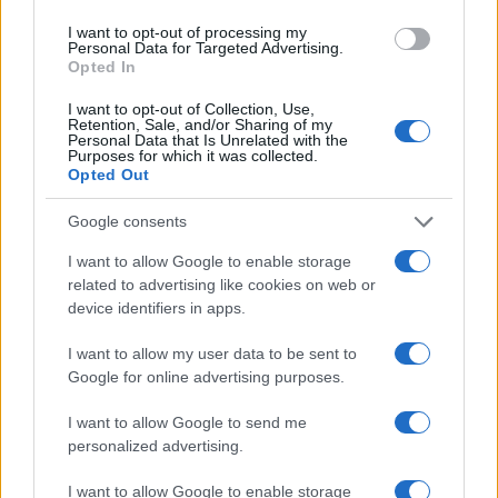
1
Scopri le Olimpiadi Milano Cortina: Sport, Cultura e
I want to opt-out of processing my
Innovazione per un Futuro Sostenibile
Personal Data for Targeted Advertising.
Opted In
2
Esplorazione delle vie alpinistiche e sportive
dell’Ossola
I want to opt-out of Collection, Use,
Retention, Sale, and/or Sharing of my
3
Personal Data that Is Unrelated with the
Peter Corbellini e il passaggio in Squadra B: la storia di
Purposes for which it was collected.
un talenti costruito a Cervinia
Opted Out
4
Scopri il paradiso degli sport invernali nella
Google consents
Kleinwalsertal
I want to allow Google to enable storage
5
Auto a noleggio a Cortina d’Ampezzo: soluzioni
related to advertising like cookies on web or
pratiche e prezzi chiari
device identifiers in apps.
I want to allow my user data to be sent to
Google for online advertising purposes.
I want to allow Google to send me
personalized advertising.
I want to allow Google to enable storage