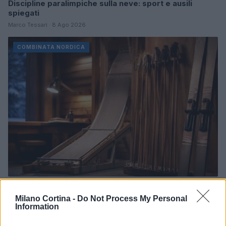
Discipline paralimpiche sulla neve: sport e ausili
spiegati
Marco Tessari · 8 Ago 2026
COMBINATA NORDICA
Combinata nordica: struttura di stagione tra salto e
fondo
Milano Cortina -
Do Not Process My Personal
Information
Beatrice Beretta · 8 Ago 2026