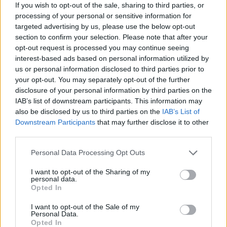
If you wish to opt-out of the sale, sharing to third parties, or
BIATHLON
processing of your personal or sensitive information for
targeted advertising by us, please use the below opt-out
section to confirm your selection. Please note that after your
opt-out request is processed you may continue seeing
interest-based ads based on personal information utilized by
us or personal information disclosed to third parties prior to
your opt-out. You may separately opt-out of the further
disclosure of your personal information by third parties on the
IAB’s list of downstream participants. This information may
also be disclosed by us to third parties on the
IAB’s List of
Downstream Participants
that may further disclose it to other
third parties.
Biathlon: Eric Perrot e il suo intenso allenamento in
Please note that this website/app uses one or more Google
Personal Data Processing Opt Outs
Norvegia
services and may gather and store information including but
Beatrice Beretta · 8 Ago 2026
not limited to your visit or usage behaviour. You may click to
I want to opt-out of the Sharing of my
personal data.
grant or deny consent to Google and its third-party tags to
Opted In
use your data for below specified purposes in below Google
consent section.
I want to opt-out of the Sale of my
PIÙ LETTI
Personal Data.
Opted In