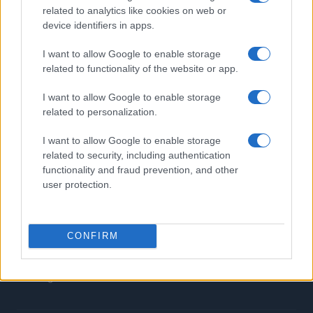
Verso il 2026: la magia delle Olimpiadi invernali tra le
related to analytics like cookies on web or
vette e la città.
device identifiers in apps.
I want to allow Google to enable storage
SEZIONI
related to functionality of the website or app.
News
MIlanoCortina26 (i luoghi)
I want to allow Google to enable storage
related to personalization.
Discipline Paralimpiche
Neve Estrema
I want to allow Google to enable storage
related to security, including authentication
MAGAZINE
functionality and fraud prevention, and other
user protection.
Contattaci
LEGALE
CONFIRM
Cookie Policy
Privacy Policy
Note legali