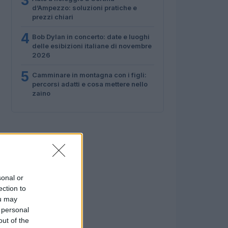
3
d’Ampezzo: soluzioni pratiche e
prezzi chiari
4
Bob Dylan in concerto: date e luoghi
delle esibizioni italiane di novembre
2026
5
Camminare in montagna con i figli:
percorsi adatti e cosa mettere nello
zaino
sonal or
ection to
ou may
 personal
out of the