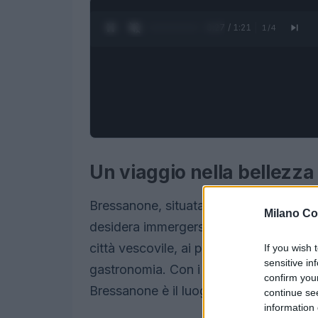
0:28 / 1:21
1
/
4
Un viaggio nella bellezza
Bressanone, situata nel cuore dell’Alto 
Milano Co
desidera immergersi nella bellezza dell
città vescovile, ai piedi delle maestose 
If you wish 
sensitive in
gastronomia. Con i suoi antichi edifici, 
confirm you
Bressanone è il luogo ideale per una fu
continue se
information 