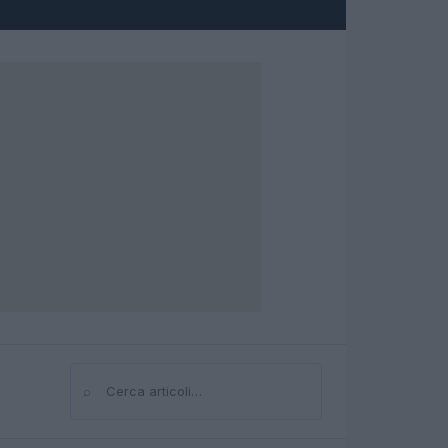
⌕
Cerca