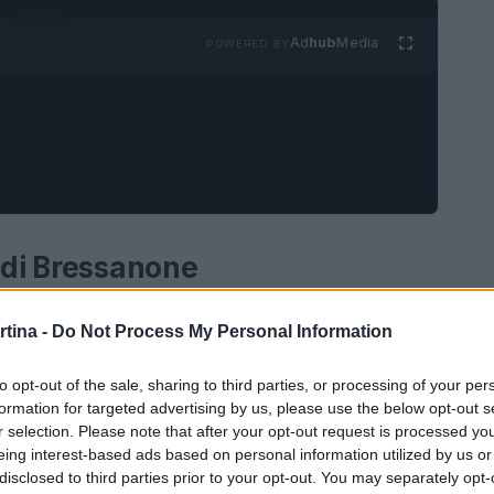
Ad
hub
Media
POWERED BY
 di Bressanone
Adige, è una delle mete più affascinanti per chi
rtina -
Do Not Process My Personal Information
e montagne e nella cultura locale. Questa storica
Dolomiti, offre un mix unico di storia, natura e
to opt-out of the sale, sharing to third parties, or processing of your per
formation for targeted advertising by us, please use the below opt-out s
i pittoreschi vicoli e i panorami mozzafiato,
r selection. Please note that after your opt-out request is processed y
ga dalla routine quotidiana.
eing interest-based ads based on personal information utilized by us or
disclosed to third parties prior to your opt-out. You may separately opt-