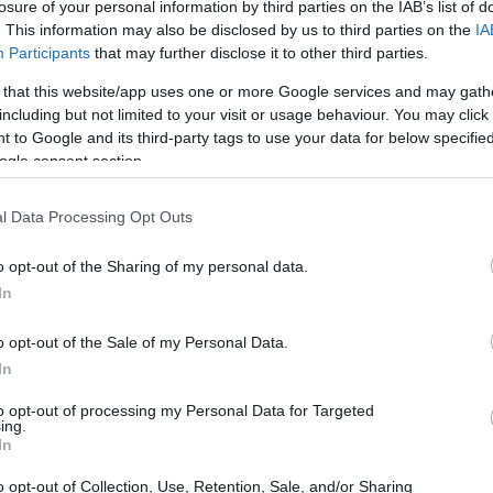
losure of your personal information by third parties on the IAB’s list of
. This information may also be disclosed by us to third parties on the
IA
Participants
that may further disclose it to other third parties.
 that this website/app uses one or more Google services and may gath
including but not limited to your visit or usage behaviour. You may click 
 to Google and its third-party tags to use your data for below specifi
ogle consent section.
l Data Processing Opt Outs
o opt-out of the Sharing of my personal data.
In
o opt-out of the Sale of my Personal Data.
In
to opt-out of processing my Personal Data for Targeted
ing.
percorsi escursionistici
In
li amanti della natura. I visitatori possono
o opt-out of Collection, Use, Retention, Sale, and/or Sharing