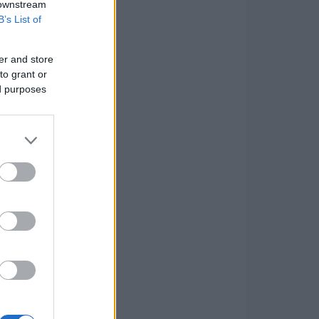
 downstream
B’s List of
er and store
to grant or
ed purposes