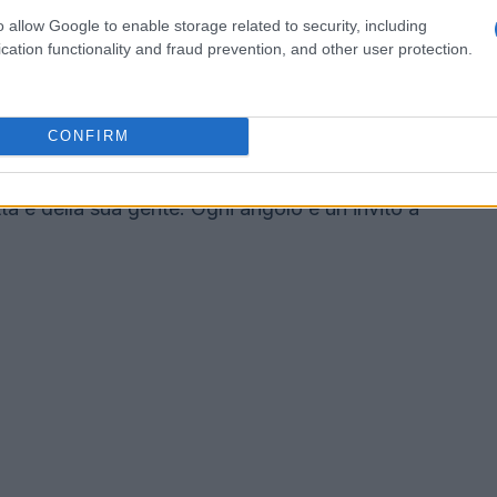
o allow Google to enable storage related to security, including
cation functionality and fraud prevention, and other user protection.
è ricca di storia e cultura. L’Abbazia di
a città, è un luogo imperdibile. I visitatori
CONFIRM
ni e scoprire la tradizione vinicola della
ressanone è costellato di chiese, musei e palazzi
ittà e della sua gente. Ogni angolo è un invito a