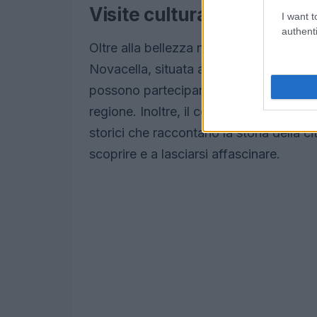
Visite culturali e storiche
I want t
authenti
Oltre alla bellezza naturale, Bressanone 
Novacella, situata a pochi chilometri dall
possono partecipare a degustazioni di vi
regione. Inoltre, il centro storico di B
storici che raccontano la storia della c
scoprire e a lasciarsi affascinare.