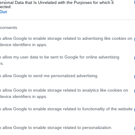
ersonal Data that Is Unrelated with the Purposes for which it
lected.
escursionistici, adatti a tutti i livelli di
Out
 lungo il fiume Isarco ai sentieri più impegnativi
miti, ogni escursione offre l’opportunità di
consents
n dimenticate di portare con voi una macchina
o allow Google to enable storage related to advertising like cookies on
ente indimenticabili.
evice identifiers in apps.
o allow my user data to be sent to Google for online advertising
ica senza pari
s.
to allow Google to send me personalized advertising.
ei suoi punti di forza. I ristoranti locali
parati con ingredienti freschi e di alta qualità. Tra
o allow Google to enable storage related to analytics like cookies on
oli ripieni di spinaci e ricotta, il carré di agnello
evice identifiers in apps.
udel di mele. Ogni piatto racconta una storia,
o allow Google to enable storage related to functionality of the website
 regione. Inoltre, le enoteche locali propongono
 per accompagnare i pasti.
o allow Google to enable storage related to personalization.