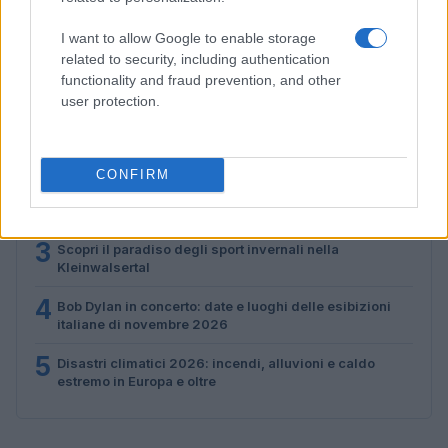
Marco Tessari · 3 Ago 2026
I want to allow Google to enable storage
related to security, including authentication
functionality and fraud prevention, and other
PIÙ LETTI
user protection.
1
Scopri le Olimpiadi Milano Cortina: Sport, Cultura e
Innovazione per un Futuro Sostenibile
CONFIRM
2
Auto a noleggio a Cortina d’Ampezzo: soluzioni
pratiche e prezzi chiari
3
Scopri il paradiso degli sport invernali nella
Kleinwalsertal
4
Bob Dylan in concerto: date e luoghi delle esibizioni
italiane di novembre 2026
5
Disastri climatici 2026: incendi, alluvioni e caldo
estremo in Europa e oltre