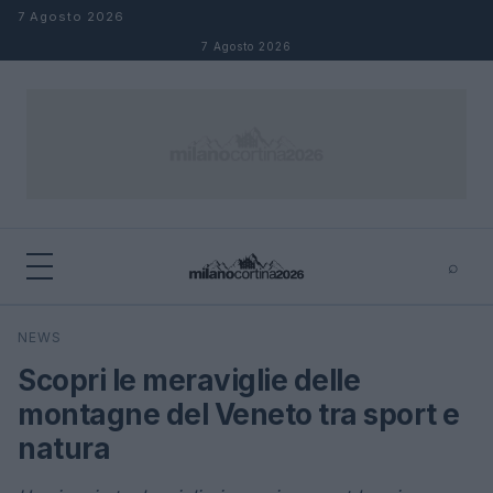
Salta al contenuto
7 Agosto 2026
7 Agosto 2026
⌕
×
⌕
NEWS
Cerca
Scopri le meraviglie delle
montagne del Veneto tra sport e
natura