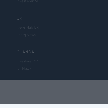
Investieren24
UK
News Hub UK
Lgbtq News
OLANDA
Investeren 24
NL Newz