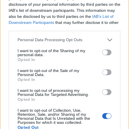
disclosure of your personal information by third parties on the
IAB’s list of downstream participants. This information may
also be disclosed by us to third parties on the
IAB’s List of
Downstream Participants
that may further disclose it to other
third parties.
Arrestati cinque agenti della polizia locale di Milano: le
Please note that this website/app uses one or more Google
Personal Data Processing Opt Outs
accuse e i dettagli
services and may gather and store information including but
Alessandro Tassinari · 7 Ago 2026
not limited to your visit or usage behaviour. You may click to
I want to opt-out of the Sharing of my
personal data.
grant or deny consent to Google and its third-party tags to
Opted In
NEWS
use your data for below specified purposes in below Google
consent section.
I want to opt-out of the Sale of my
Personal Data.
Opted In
I want to opt-out of processing my
Personal Data for Targeted Advertising.
Opted In
I want to opt-out of Collection, Use,
Retention, Sale, and/or Sharing of my
Personal Data that Is Unrelated with the
Purposes for which it was collected.
Opted Out