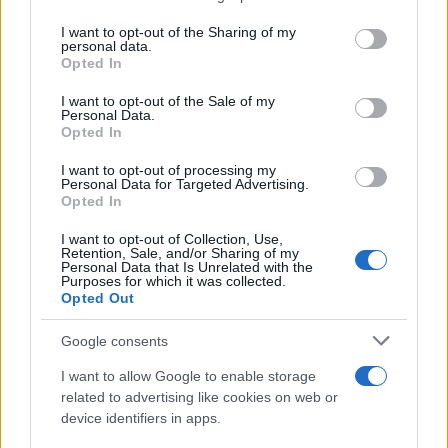
services and may gather and store information including but
SNOWBOARD
not limited to your visit or usage behaviour. You may click to
I want to opt-out of the Sharing of my
personal data.
grant or deny consent to Google and its third-party tags to
Opted In
use your data for below specified purposes in below Google
consent section.
I want to opt-out of the Sale of my
Personal Data.
Opted In
I want to opt-out of processing my
Personal Data for Targeted Advertising.
Opted In
I want to opt-out of Collection, Use,
Retention, Sale, and/or Sharing of my
Personal Data that Is Unrelated with the
Purposes for which it was collected.
Imparare frontside e backside: esercizi sicuri,
Opted Out
transizioni fluide e controllo della velocità
Beatrice Beretta · 5 Ago 2026
Google consents
I want to allow Google to enable storage
SNOWBOARD
related to advertising like cookies on web or
device identifiers in apps.