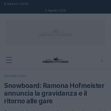
Salta al contenuto
9 Agosto 2026
9 Agosto 2026
⌕
×
⌕
SNOWBOARD
Cerca
Snowboard: Ramona Hofmeister
annuncia la gravidanza e il
ritorno alle gare