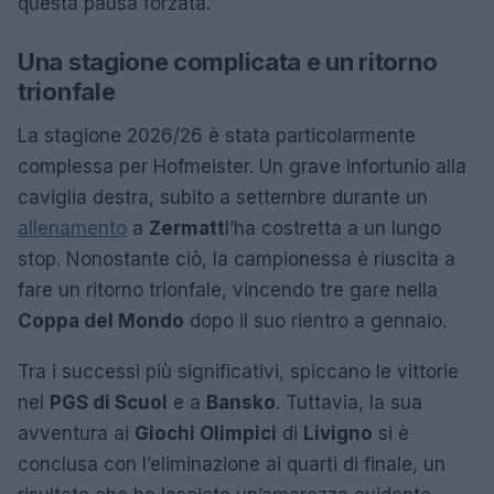
questa pausa forzata.
Una stagione complicata e un ritorno
trionfale
La stagione 2026/26 è stata particolarmente
complessa per Hofmeister. Un grave infortunio alla
caviglia destra, subito a settembre durante un
allenamento
a
Zermatt
l’ha costretta a un lungo
stop. Nonostante ciò, la campionessa è riuscita a
fare un ritorno trionfale, vincendo tre gare nella
Coppa del Mondo
dopo il suo rientro a gennaio.
Tra i successi più significativi, spiccano le vittorie
nel
PGS di Scuol
e a
Bansko
. Tuttavia, la sua
avventura ai
Giochi Olimpici
di
Livigno
si è
conclusa con l’eliminazione ai quarti di finale, un