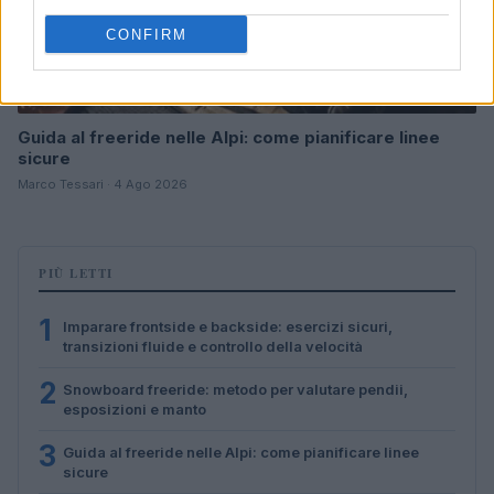
CONFIRM
Guida al freeride nelle Alpi: come pianificare linee
sicure
Marco Tessari · 4 Ago 2026
PIÙ LETTI
1
Imparare frontside e backside: esercizi sicuri,
transizioni fluide e controllo della velocità
2
Snowboard freeride: metodo per valutare pendii,
esposizioni e manto
3
Guida al freeride nelle Alpi: come pianificare linee
sicure