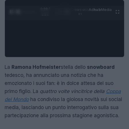
0:29 /
Ad
hub
Media
POWERED
1
/
4
1:21
BY
La
Ramona Hofmeister
stella dello
snowboard
tedesco, ha annunciato una notizia che ha
emozionato i suoi fan: è in dolce attesa del suo
primo figlio. La
quattro volte vincitrice della
Coppa
del Mondo
ha condiviso la gioiosa novità sui social
media, lasciando un punto interrogativo sulla sua
partecipazione alla prossima stagione agonistica.