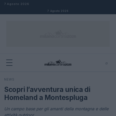
Salta al contenuto
7 Agosto 2026
7 Agosto 2026
⌕
×
⌕
NEWS
Cerca
Scopri l’avventura unica di
Homeland a Montespluga
Un campo base per gli amanti della montagna e delle
attività outdoor