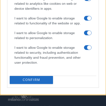
1
Scopri le Olimpiadi Milano Cortina: Sport, Cultura e
related to analytics like cookies on web or
Innovazione per un Futuro Sostenibile
device identifiers in apps.
2
Scopri il paradiso degli sport invernali nella
I want to allow Google to enable storage
Kleinwalsertal
related to functionality of the website or app.
3
Auto a noleggio a Cortina d’Ampezzo: soluzioni
I want to allow Google to enable storage
pratiche e prezzi chiari
related to personalization.
4
Bob Dylan in concerto: date e luoghi delle esibizioni
I want to allow Google to enable storage
italiane di novembre 2026
related to security, including authentication
5
Disastri climatici 2026: incendi, alluvioni e caldo
functionality and fraud prevention, and other
estremo in Europa e oltre
user protection.
CONFIRM