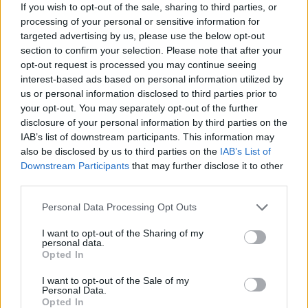
Arrestati cinque agenti della polizia locale di Milano: le
If you wish to opt-out of the sale, sharing to third parties, or
accuse e i dettagli
processing of your personal or sensitive information for
Alessandro Tassinari · 7 Ago 2026
targeted advertising by us, please use the below opt-out
section to confirm your selection. Please note that after your
opt-out request is processed you may continue seeing
NEWS
interest-based ads based on personal information utilized by
us or personal information disclosed to third parties prior to
your opt-out. You may separately opt-out of the further
disclosure of your personal information by third parties on the
IAB’s list of downstream participants. This information may
also be disclosed by us to third parties on the
IAB’s List of
Downstream Participants
that may further disclose it to other
third parties.
Please note that this website/app uses one or more Google
Personal Data Processing Opt Outs
services and may gather and store information including but
not limited to your visit or usage behaviour. You may click to
I want to opt-out of the Sharing of my
personal data.
grant or deny consent to Google and its third-party tags to
Opted In
Don Antonio Mazzi: l’ultimo saluto a Milano tra
use your data for below specified purposes in below Google
emozioni e canti
consent section.
I want to opt-out of the Sale of my
Marco Tessari · 3 Ago 2026
Personal Data.
Opted In