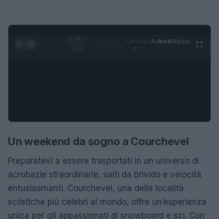
0:28 /
Ad
hub
Media
POWERED
1
/
4
1:23
BY
Un weekend da sogno a Courchevel
Preparatevi a essere trasportati in un universo di
acrobazie straordinarie, salti da brivido e velocità
entusiasmanti. Courchevel, una delle località
sciistiche più celebri al mondo, offre un’esperienza
unica per gli appassionati di snowboard e sci. Con