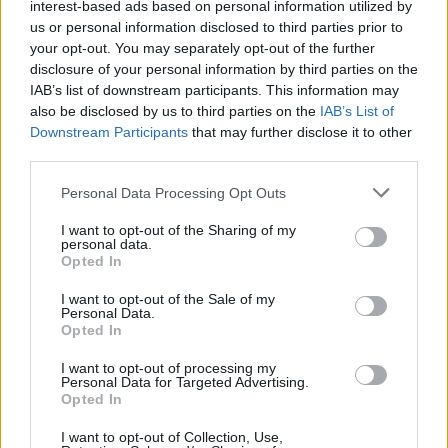
interest-based ads based on personal information utilized by
us or personal information disclosed to third parties prior to
your opt-out. You may separately opt-out of the further
disclosure of your personal information by third parties on the
IAB’s list of downstream participants. This information may
also be disclosed by us to third parties on the
IAB’s List of
Downstream Participants
that may further disclose it to other
third parties.
Please note that this website/app uses one or more Google
Personal Data Processing Opt Outs
services and may gather and store information including but
not limited to your visit or usage behaviour. You may click to
I want to opt-out of the Sharing of my
Don Antonio Mazzi: l’ultimo saluto a Milano tra
personal data.
grant or deny consent to Google and its third-party tags to
emozioni e canti
Opted In
use your data for below specified purposes in below Google
Marco Tessari · 3 Ago 2026
consent section.
I want to opt-out of the Sale of my
Personal Data.
NEWS
Opted In
I want to opt-out of processing my
Personal Data for Targeted Advertising.
Opted In
I want to opt-out of Collection, Use,