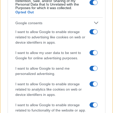
Retention, Sale, and/or Sharing of my
Personal Data that Is Unrelated with the
Purposes for which it was collected.
Opted Out
Google consents
I want to allow Google to enable storage
related to advertising like cookies on web or
Bocciature scolastiche: i casi giudiziari che hanno
device identifiers in apps.
fatto discutere
Marco Tessari · 3 Ago 2026
I want to allow my user data to be sent to
Google for online advertising purposes.
NEWS
I want to allow Google to send me
personalized advertising.
I want to allow Google to enable storage
related to analytics like cookies on web or
device identifiers in apps.
I want to allow Google to enable storage
related to functionality of the website or app.