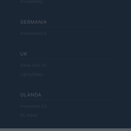
InvestirMag
GERMANIA
Investieren24
UK
News Hub UK
Lgbtq News
OLANDA
Investeren 24
NL Newz