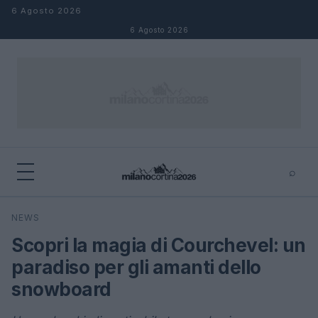
Salta al contenuto
6 Agosto 2026
6 Agosto 2026
⌕
×
⌕
NEWS
Cerca
Scopri la magia di Courchevel: un
paradiso per gli amanti dello
snowboard