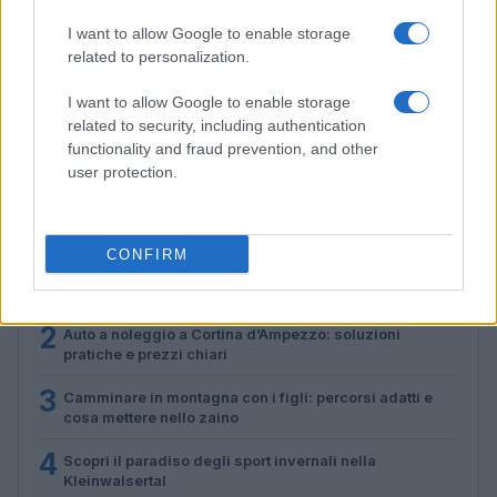
I want to allow Google to enable storage
related to personalization.
Disastri climatici 2026: incendi, alluvioni e caldo
estremo in Europa e oltre
I want to allow Google to enable storage
related to security, including authentication
Marco Tessari · 1 Ago 2026
functionality and fraud prevention, and other
user protection.
PIÙ LETTI
CONFIRM
1
Scopri le Olimpiadi Milano Cortina: Sport, Cultura e
Innovazione per un Futuro Sostenibile
2
Auto a noleggio a Cortina d’Ampezzo: soluzioni
pratiche e prezzi chiari
3
Camminare in montagna con i figli: percorsi adatti e
cosa mettere nello zaino
4
Scopri il paradiso degli sport invernali nella
Kleinwalsertal