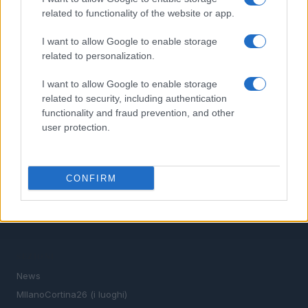
related to functionality of the website or app.
4
Guida ai sport paralimpici invernali: discipline, classi e
attrezzature
I want to allow Google to enable storage
5
related to personalization.
Tecnica nel curling in carrozzina: delivery stick,
postura e gestione delle guardie
I want to allow Google to enable storage
related to security, including authentication
functionality and fraud prevention, and other
user protection.
CONFIRM
Verso il 2026: la magia delle Olimpiadi invernali tra le
vette e la città.
SEZIONI
News
MIlanoCortina26 (i luoghi)