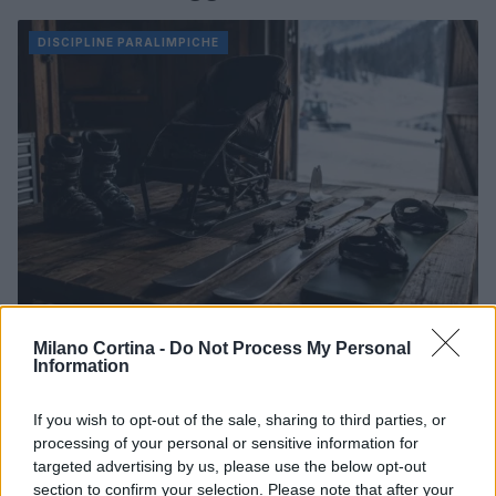
DISCIPLINE PARALIMPICHE
Milano Cortina -
Do Not Process My Personal
Guida alle classi paralimpiche e agli attrezzi per sci,
Information
snowboard e ghiaccio
Marco Tessari · 25 Lug 2026
If you wish to opt-out of the sale, sharing to third parties, or
processing of your personal or sensitive information for
DISCIPLINE PARALIMPICHE
targeted advertising by us, please use the below opt-out
section to confirm your selection. Please note that after your