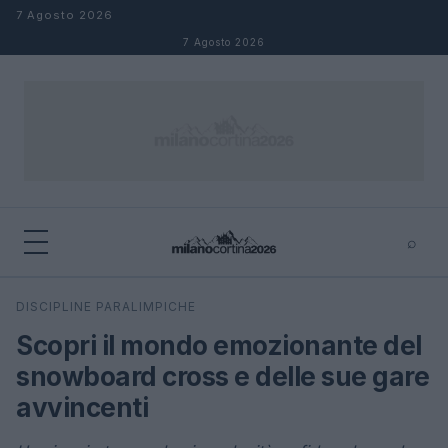
Salta al contenuto
7 Agosto 2026
7 Agosto 2026
⌕
×
⌕
DISCIPLINE PARALIMPICHE
Cerca
Scopri il mondo emozionante del
snowboard cross e delle sue gare
avvincenti