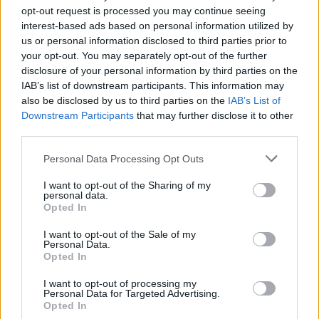
opt-out request is processed you may continue seeing
interest-based ads based on personal information utilized by
us or personal information disclosed to third parties prior to
your opt-out. You may separately opt-out of the further
disclosure of your personal information by third parties on the
IAB’s list of downstream participants. This information may
also be disclosed by us to third parties on the
IAB’s List of
Downstream Participants
that may further disclose it to other
third parties.
Please note that this website/app uses one or more Google
Personal Data Processing Opt Outs
Guida ai sport paralimpici invernali: discipline, classi e
services and may gather and store information including but
attrezzature
not limited to your visit or usage behaviour. You may click to
I want to opt-out of the Sharing of my
personal data.
Marco Tessari · 24 Lug 2026
grant or deny consent to Google and its third-party tags to
Opted In
use your data for below specified purposes in below Google
DISCIPLINE PARALIMPICHE
consent section.
I want to opt-out of the Sale of my
Personal Data.
Opted In
I want to opt-out of processing my
Personal Data for Targeted Advertising.
Opted In