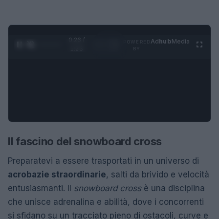
0:27 /
Ad
hub
Media
POWERED
1
/
4
1:23
BY
Il fascino del snowboard cross
Preparatevi a essere trasportati in un universo di
acrobazie straordinarie
, salti da brivido e velocità
entusiasmanti. Il
snowboard cross
è una disciplina
che unisce adrenalina e abilità, dove i concorrenti
si sfidano su un tracciato pieno di ostacoli, curve e