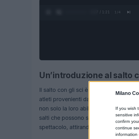
0:28 / 1:21
1
/
4
Un’introduzione al salto c
Il salto con gli sci è uno degli sport in
Milano Co
atleti provenienti da tutto il mondo si
non solo la loro abilità tecnica, ma anc
If you wish 
sensitive in
salti che possono superare i 200 metri,
confirm you
spettacolo, attirando appassionati e cur
continue se
information 