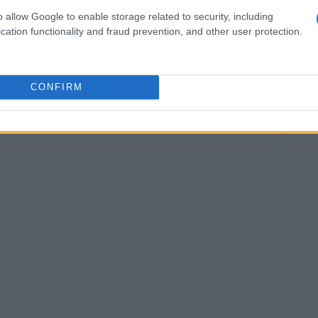
ortare a infortuni. Gli allenatori e i preparatori
o allow Google to enable storage related to security, including
cation functionality and fraud prevention, and other user protection.
 guidare gli atleti verso il successo, fornendo
ntare le sfide delle competizioni.
CONFIRM