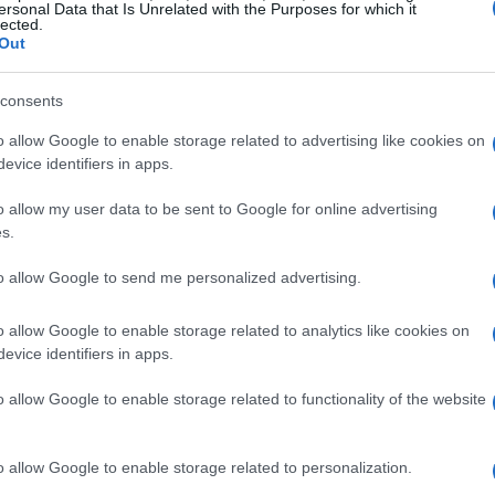
ersonal Data that Is Unrelated with the Purposes for which it
lected.
ma sicurezza e prestazioni elevate. Le
Out
 la Coppa del Mondo e i Campionati Mondiali,
itolo. Ogni evento è caratterizzato da
consents
ico che incita i propri beniamini e vive ogni salto
o allow Google to enable storage related to advertising like cookies on
rontare non solo la pressione della competizione,
evice identifiers in apps.
, che possono influenzare notevolmente le loro
o allow my user data to be sent to Google for online advertising
s.
to allow Google to send me personalized advertising.
o allow Google to enable storage related to analytics like cookies on
 è un processo lungo e impegnativo. Gli atleti
evice identifiers in apps.
iorare la loro forza, resistenza e tecnica di
o allow Google to enable storage related to functionality of the website
buon salto inizia con una spinta potente e
l volo, gli atleti devono mantenere un equilibrio
o allow Google to enable storage related to personalization.
tecnica di atterraggio è altrettanto importante,