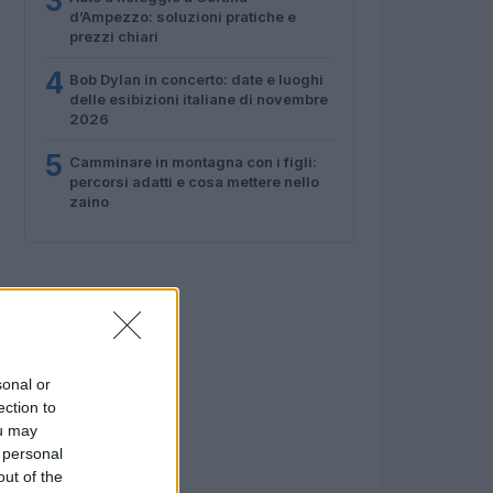
3
d’Ampezzo: soluzioni pratiche e
prezzi chiari
4
Bob Dylan in concerto: date e luoghi
delle esibizioni italiane di novembre
2026
5
Camminare in montagna con i figli:
percorsi adatti e cosa mettere nello
zaino
sonal or
ection to
ou may
 personal
out of the