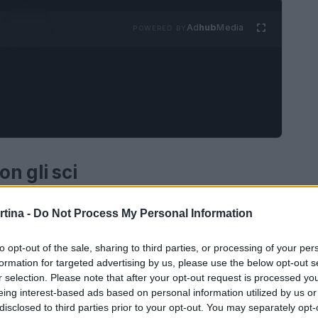
Ad
hub
Media
POWERED BY
on gli sci
vernali più affascinanti e spettacolari. Ogni anno,
rtina -
Do Not Process My Personal Information
 sfidano in competizioni che mettono alla prova
he il loro coraggio e la loro determinazione. Con
to opt-out of the sale, sharing to third parties, or processing of your per
formation for targeted advertising by us, please use the below opt-out s
 questo sport offre un mix unico di adrenalina e
r selection. Please note that after your opt-out request is processed y
iosi.
eing interest-based ads based on personal information utilized by us or
disclosed to third parties prior to your opt-out. You may separately opt-