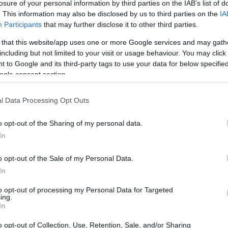
losure of your personal information by third parties on the IAB’s list of
. This information may also be disclosed by us to third parties on the
IA
Participants
that may further disclose it to other third parties.
 that this website/app uses one or more Google services and may gath
including but not limited to your visit or usage behaviour. You may click 
 to Google and its third-party tags to use your data for below specifi
ogle consent section.
l Data Processing Opt Outs
o opt-out of the Sharing of my personal data.
In
o opt-out of the Sale of my Personal Data.
In
to opt-out of processing my Personal Data for Targeted
ing.
n gli sci
In
 in diverse località montane, dove le strutture
o opt-out of Collection, Use, Retention, Sale, and/or Sharing