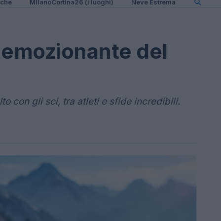
iche
MIlanoCortina26 (i luoghi)
Neve Estrema
 emozionante del
 con gli sci, tra atleti e sfide incredibili.