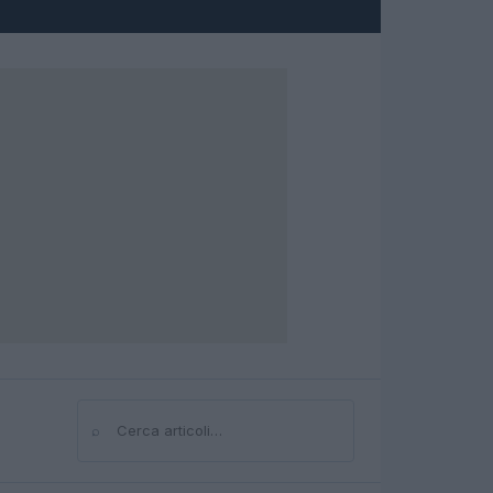
⌕
Cerca