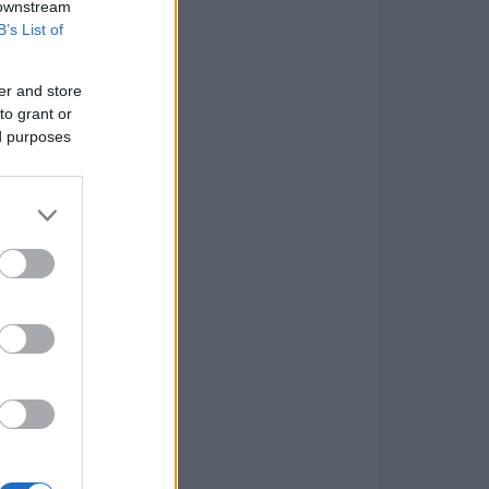
 downstream
B’s List of
er and store
to grant or
ed purposes