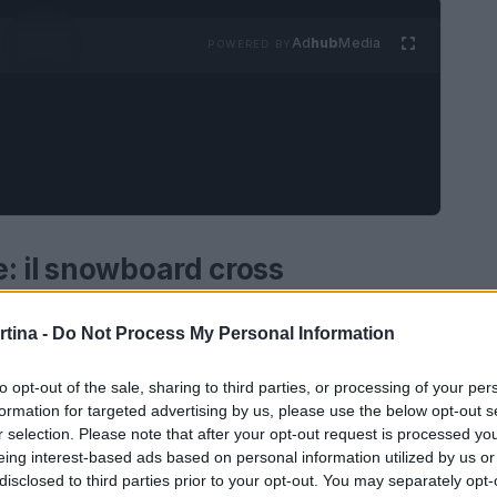
Ad
hub
Media
POWERED BY
: il snowboard cross
e unisce velocità, tecnica e spettacolo. Gli atleti
rtina -
Do Not Process My Personal Information
coli, curve e salti, creando un’atmosfera di pura
 di emozioni, dove i concorrenti devono
to opt-out of the sale, sharing to third parties, or processing of your per
formation for targeted advertising by us, please use the below opt-out s
rcorso, ma anche la competizione diretta con gli
r selection. Please note that after your opt-out request is processed y
 che si svolgerà venerdì sulla celebre pista
Birds
eing interest-based ads based on personal information utilized by us or
disclosed to third parties prior to your opt-out. You may separately opt-
sere un evento indimenticabile.