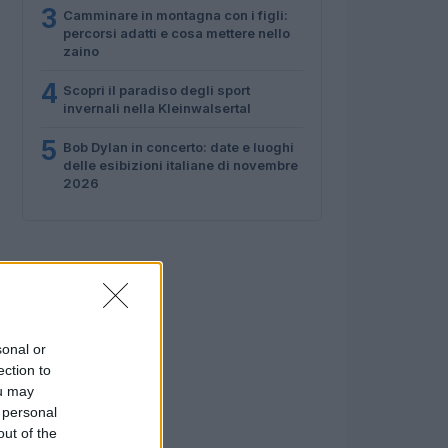
3
Camminare in montagna con i figli:
percorsi adatti e cosa mettere nello
zaino
4
Scopri il paradiso degli sport
invernali nella Kleinwalsertal
5
Bob Dylan in concerto: date e luoghi
delle esibizioni italiane di novembre
2026
sonal or
ection to
ou may
 personal
out of the