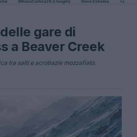
iche
MIlanoCortina26 (i luoghi)
Neve Estrema
 delle gare di
s a Beaver Creek
ca tra salti e acrobazie mozzafiato.