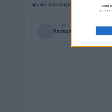
appassionati di sport invernali.
I want t
authenti
AUTORE
Redazione