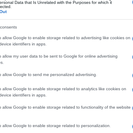
ersonal Data that Is Unrelated with the Purposes for which it
lected.
e in pista, l’attenzione è alta. Gli allenamenti
Out
to di forma, con atleti come
Casse
che ha
ining. La preparazione è fondamentale in questo
consents
ifferenza. I concorrenti devono affinare le loro
o allow Google to enable storage related to advertising like cookies on
preparano mentalmente a una competizione che
evice identifiers in apps.
nche strategia e concentrazione.
o allow my user data to be sent to Google for online advertising
s.
to allow Google to send me personalized advertising.
tiche più rinomate al mondo, famosa per le sue
o allow Google to enable storage related to analytics like cookies on
iato. La
Birds of Prey
è considerata una delle
evice identifiers in apps.
e alla prova anche i migliori snowboarder. Gli
o allow Google to enable storage related to functionality of the website
tacolo emozionante, con salti spettacolari e
n il fiato sospeso. La combinazione di talento,
o allow Google to enable storage related to personalization.
io rende questo evento un must per gli