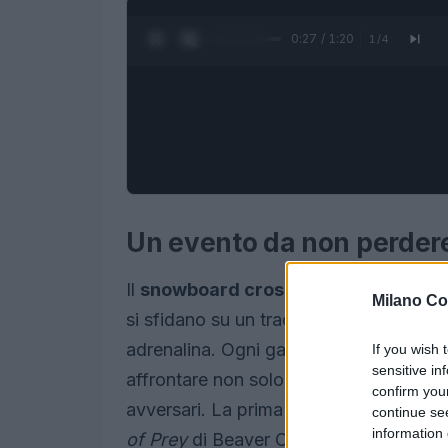
0:28 / 1:20
1
/
4
Un evento da non perdere
Il
snowboard cross
è una disciplina ch
Milano Co
si sfidano su un tracciato ricco di osta
adrenalina. Ogni gara è un concentrato
If you wish 
sensitive in
affrontare non solo la difficoltà del pe
confirm you
avversari. La prima discesa stagionale,
continue se
information 
of Prey
di Beaver Creek, promette di es