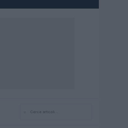
⌕
Cerca