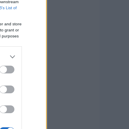
 downstream
B’s List of
er and store
to grant or
ed purposes