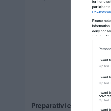
further disc
participants
Downstream 
Please note
information 
deny consent
in below Go
Persona
I want t
Opted 
I want t
Opted 
I want 
Advertis
Opted 
Preparativi e aspettative 
I want t