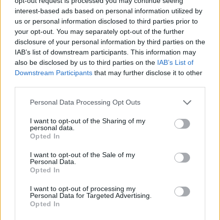
opt-out request is processed you may continue seeing
interest-based ads based on personal information utilized by
us or personal information disclosed to third parties prior to
your opt-out. You may separately opt-out of the further
disclosure of your personal information by third parties on the
IAB’s list of downstream participants. This information may
also be disclosed by us to third parties on the
IAB’s List of
Downstream Participants
that may further disclose it to other
third parties.
Please note that this website/app uses one or more Google
Personal Data Processing Opt Outs
services and may gather and store information including but
not limited to your visit or usage behaviour. You may click to
I want to opt-out of the Sharing of my
personal data.
grant or deny consent to Google and its third-party tags to
Don Antonio Mazzi: l’ultimo saluto a Milano tra
Opted In
emozioni e canti
use your data for below specified purposes in below Google
consent section.
Marco Tessari · 3 Ago 2026
I want to opt-out of the Sale of my
Personal Data.
Opted In
NEWS
I want to opt-out of processing my
Personal Data for Targeted Advertising.
Opted In