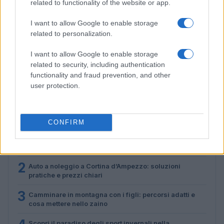
related to functionality of the website or app.
I want to allow Google to enable storage
related to personalization.
Disastri climatici 2026: incendi, alluvioni e caldo
I want to allow Google to enable storage
estremo in Europa e oltre
related to security, including authentication
Marco Tessari · 1 Ago 2026
functionality and fraud prevention, and other
user protection.
PIÙ LETTI
CONFIRM
1
Scopri le Olimpiadi Milano Cortina: Sport, Cultura e
Innovazione per un Futuro Sostenibile
2
Auto a noleggio a Cortina d’Ampezzo: soluzioni
pratiche e prezzi chiari
3
Camminare in montagna con i figli: percorsi adatti e
cosa mettere nello zaino
Scopri il paradiso degli sport invernali nella