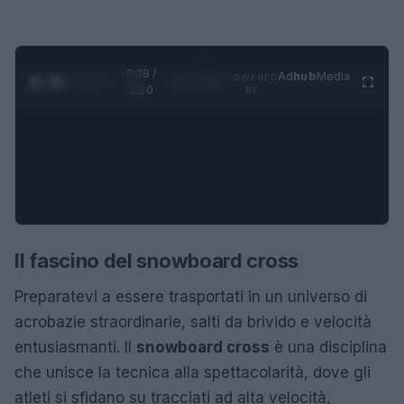
0:28 /
Ad
hub
Media
POWERED
1
/
4
1:20
BY
Il fascino del snowboard cross
Preparatevi a essere trasportati in un universo di
acrobazie straordinarie, salti da brivido e velocità
entusiasmanti. Il
snowboard cross
è una disciplina
che unisce la tecnica alla spettacolarità, dove gli
atleti si sfidano su tracciati ad alta velocità,