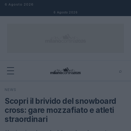
Salta al contenuto
6 Agosto 2026
6 Agosto 2026
⌕
×
⌕
NEWS
Cerca
Scopri il brivido del snowboard
cross: gare mozzafiato e atleti
straordinari