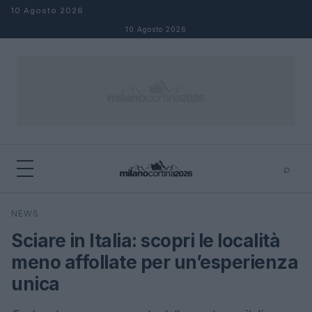
Salta al contenuto
10 Agosto 2026
10 Agosto 2026
⌕
×
⌕
NEWS
Cerca
Sciare in Italia: scopri le località
meno affollate per un’esperienza
unica