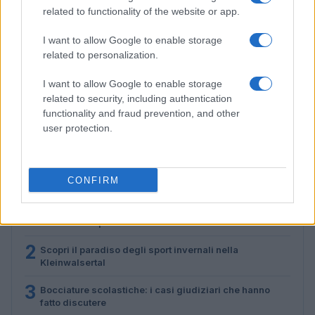
related to functionality of the website or app.
I want to allow Google to enable storage
related to personalization.
I want to allow Google to enable storage
Don Antonio Mazzi: l’ultimo saluto a Milano tra
related to security, including authentication
emozioni e canti
functionality and fraud prevention, and other
Marco Tessari · 3 Ago 2026
user protection.
PIÙ LETTI
CONFIRM
1
Scopri le Olimpiadi Milano Cortina: Sport, Cultura e
Innovazione per un Futuro Sostenibile
2
Scopri il paradiso degli sport invernali nella
Kleinwalsertal
3
Bocciature scolastiche: i casi giudiziari che hanno
fatto discutere