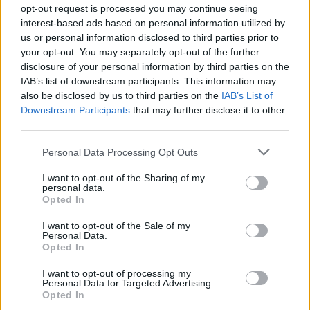
opt-out request is processed you may continue seeing
NEWS
interest-based ads based on personal information utilized by
us or personal information disclosed to third parties prior to
your opt-out. You may separately opt-out of the further
disclosure of your personal information by third parties on the
IAB’s list of downstream participants. This information may
also be disclosed by us to third parties on the
IAB’s List of
Downstream Participants
that may further disclose it to other
third parties.
Please note that this website/app uses one or more Google
Personal Data Processing Opt Outs
services and may gather and store information including but
not limited to your visit or usage behaviour. You may click to
I want to opt-out of the Sharing of my
personal data.
grant or deny consent to Google and its third-party tags to
Opted In
Come scegliere le scarpe da running donna: comfort
use your data for below specified purposes in below Google
e performance
consent section.
I want to opt-out of the Sale of my
Marco Tessari · 8 Ago 2026
Personal Data.
Opted In
NEWS
I want to opt-out of processing my
Personal Data for Targeted Advertising.
Opted In