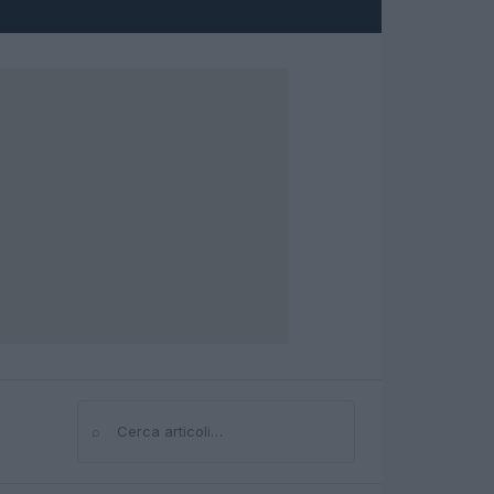
⌕
Cerca