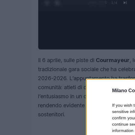
0:27 / 1:23
1
/
4
Il 6 aprile, sulle piste di
Courmayeur
, 
tradizionale gara sociale che ha celebr
2026-2026. L’appuntamento ha trasfor
comunità: atleti di ogni età, allenatori
Milano Co
l’entusiasmo in un clima di festa. Più di
rendendo evidente la vitalità del gruppo
If you wish 
sensitive in
sostenitori.
confirm you
continue se
information 