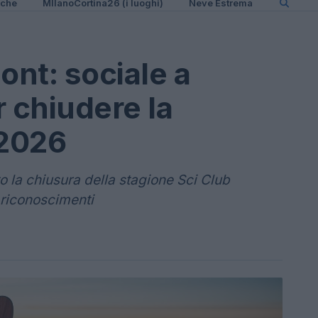
iche
MIlanoCortina26 (i luoghi)
Neve Estrema
nt: sociale a
 chiudere la
-2026
 la chiusura della stagione Sci Club
 riconoscimenti