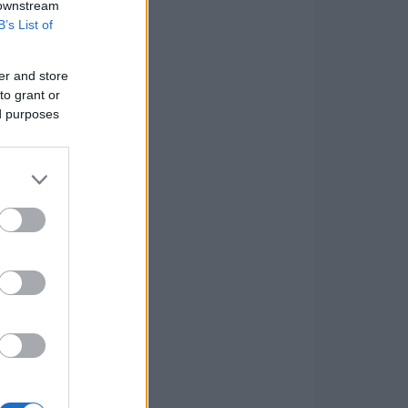
 downstream
B’s List of
er and store
to grant or
ed purposes