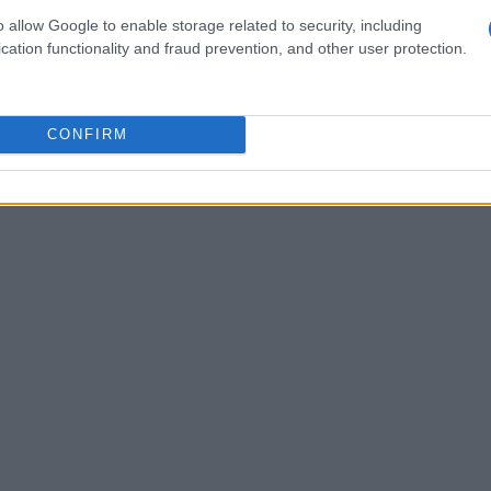
i
e atleti di alto livello mette in luce l’attenzione
o allow Google to enable storage related to security, including
Il dialogo con professionisti come
Matteo Joris
cation functionality and fraud prevention, and other user protection.
per migliorare la qualità degli allenamenti e
iovani. L’approccio sottolinea come
CONFIRM
te integrante di una strategia più ampia, orientata
iscritti.