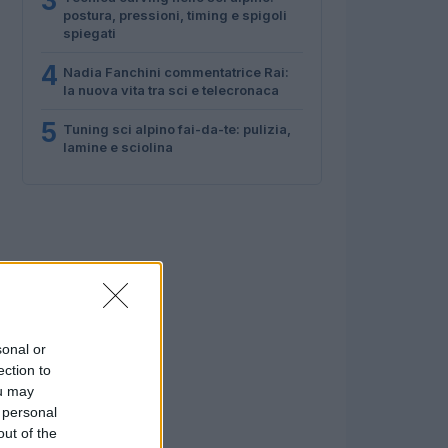
3
postura, pressioni, timing e spigoli
spiegati
4
Nadia Fanchini commentatrice Rai:
la nuova vita tra sci e telecronaca
5
Tuning sci alpino fai-da-te: pulizia,
lamine e sciolina
sonal or
ection to
ou may
 personal
out of the