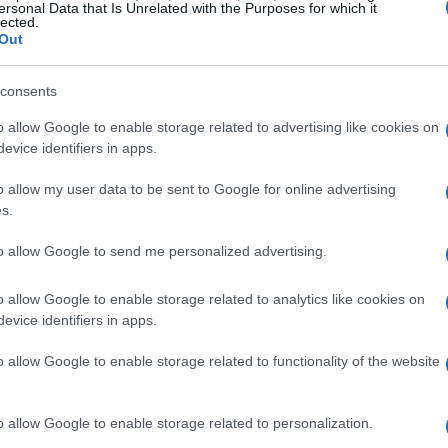
club. Per il presidente Ottavio Bieller la stagione
ersonal Data that Is Unrelated with the Purposes for which it
lected.
 gestione di sessioni a
Valgrisenche
alla
Out
alla collaborazione con preparatori internazionali.
consents
ti di allenamento
o allow Google to enable storage related to advertising like cookies on
evice identifiers in apps.
 una stagione caratterizzata da numerose
o allow my user data to be sent to Google for online advertising
cui quelle svolte a
Valgrisenche
, impianto
s.
ità si è allenata anche
Federica Brignone
,
to allow Google to send me personalized advertising.
to gli atleti svizzeri che segue per sessioni
parazioni ha rappresentato un valore aggiunto
o allow Google to enable storage related to analytics like cookies on
evice identifiers in apps.
confronto tecnico e crescita competitiva in vista
o allow Google to enable storage related to functionality of the website
e dei percorsi condivisi
o allow Google to enable storage related to personalization.