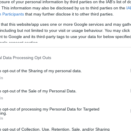
losure of your personal information by third parties on the IAB’s list of
. This information may also be disclosed by us to third parties on the
IA
Participants
that may further disclose it to other third parties.
 that this website/app uses one or more Google services and may gath
including but not limited to your visit or usage behaviour. You may click 
 to Google and its third-party tags to use your data for below specifi
ogle consent section.
l Data Processing Opt Outs
o opt-out of the Sharing of my personal data.
In
o opt-out of the Sale of my Personal Data.
In
a prova tecnica ma anche un’occasione per
to opt-out of processing my Personal Data for Targeted
ing.
stagione. In un incontro informale è stato
In
con un’attenzione particolare alle trasferte e alle
o opt-out of Collection, Use, Retention, Sale, and/or Sharing