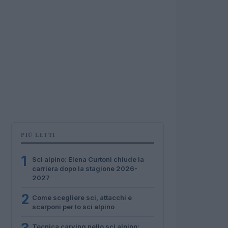
PIÙ LETTI
1
Sci alpino: Elena Curtoni chiude la
carriera dopo la stagione 2026-
2027
2
Come scegliere sci, attacchi e
scarponi per lo sci alpino
Tecnica carving nello sci alpino: