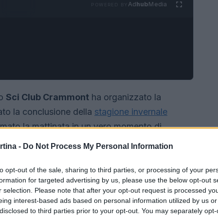
Ad
hub
Media
POWERED BY
lo
Sci Club Crammont
ha organizzato la
ato la conclusione della
stagione invernale
mato la mattinata in un vero momento di
, sponsor e famiglie hanno condiviso la neve e
rtina -
Do Not Process My Personal Information
350 partecipanti
hanno preso parte all’evento,
 e la capacità del club di aggregare sportivi e
to opt-out of the sale, sharing to third parties, or processing of your per
formation for targeted advertising by us, please use the below opt-out s
r selection. Please note that after your opt-out request is processed y
eing interest-based ads based on personal information utilized by us or
disclosed to third parties prior to your opt-out. You may separately opt-