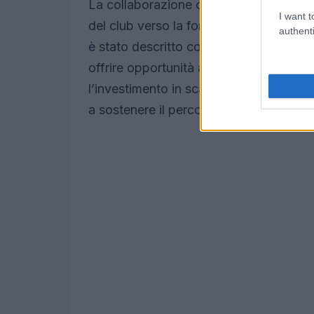
La collaborazione con
allenatori estern
I want t
del club verso la formazione continua. 
authenti
è stato descritto come elemento chiave 
offrire opportunità a giovani e meno g
l’investimento in scambi tecnici sia par
a sostenere il percorso di crescita degli 