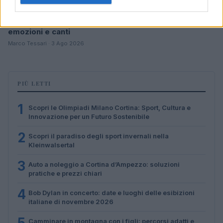
Don Antonio Mazzi: l’ultimo saluto a Milano tra
emozioni e canti
Marco Tessari · 3 Ago 2026
PIÙ LETTI
1
Scopri le Olimpiadi Milano Cortina: Sport, Cultura e
Innovazione per un Futuro Sostenibile
2
Scopri il paradiso degli sport invernali nella
Kleinwalsertal
3
Auto a noleggio a Cortina d’Ampezzo: soluzioni
pratiche e prezzi chiari
4
Bob Dylan in concerto: date e luoghi delle esibizioni
italiane di novembre 2026
5
Camminare in montagna con i figli: percorsi adatti e