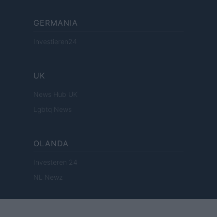
GERMANIA
Investieren24
UK
News Hub UK
Lgbtq News
OLANDA
Investeren 24
NL Newz