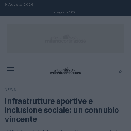
Salta al contenuto
9 Agosto 2026
9 Agosto 2026
⌕
×
⌕
NEWS
Cerca
Infrastrutture sportive e
inclusione sociale: un connubio
vincente