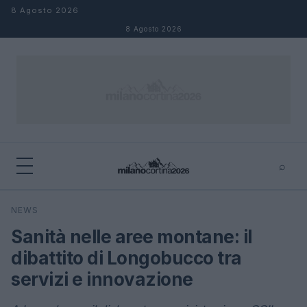
Salta al contenuto
8 Agosto 2026
8 Agosto 2026
⌕
×
⌕
NEWS
Cerca
Sanità nelle aree montane: il
dibattito di Longobucco tra
servizi e innovazione