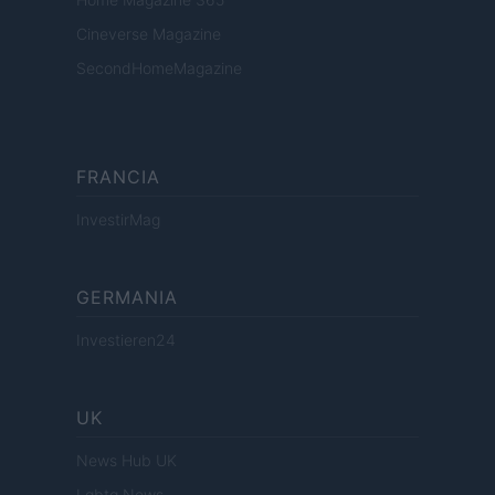
Cineverse Magazine
SecondHomeMagazine
FRANCIA
InvestirMag
GERMANIA
Investieren24
UK
News Hub UK
Lgbtq News