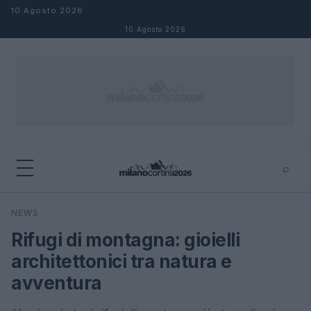
Salta al contenuto
10 Agosto 2026
10 Agosto 2026
⌕
×
⌕
NEWS
Cerca
Rifugi di montagna: gioielli
architettonici tra natura e
avventura