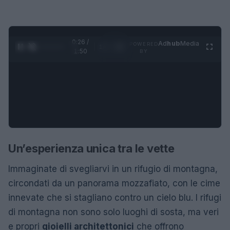
0:27 /
Ad
hub
Media
POWERED
1
/
4
1:50
BY
Un’esperienza unica tra le vette
Immaginate di svegliarvi in un rifugio di montagna,
circondati da un panorama mozzafiato, con le cime
innevate che si stagliano contro un cielo blu. I rifugi
di montagna non sono solo luoghi di sosta, ma veri
e propri
gioielli architettonici
che offrono