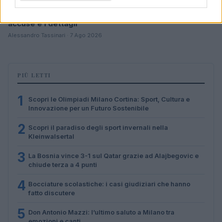
Arrestati cinque agenti della polizia locale di Milano: le
accuse e i dettagli
Alessandro Tassinari · 7 Ago 2026
PIÙ LETTI
1
Scopri le Olimpiadi Milano Cortina: Sport, Cultura e
Innovazione per un Futuro Sostenibile
2
Scopri il paradiso degli sport invernali nella
Kleinwalsertal
3
La Bosnia vince 3-1 sul Qatar grazie ad Alajbegovic e
chiude terza a 4 punti
4
Bocciature scolastiche: i casi giudiziari che hanno
fatto discutere
5
Don Antonio Mazzi: l’ultimo saluto a Milano tra
emozioni e canti