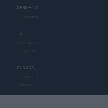
GERMANIA
Investieren24
UK
News Hub UK
Lgbtq News
OLANDA
Investeren 24
NL Newz