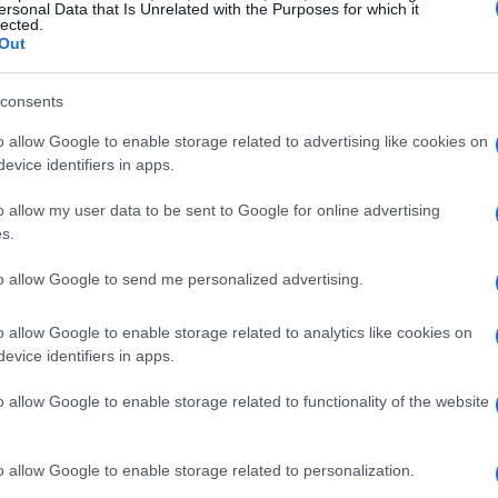
ersonal Data that Is Unrelated with the Purposes for which it
lected.
 stata la
sostenibilità
dei progetti. Alfreider ha
Out
minimo l’impatto ambientale, utilizzando
ici. I progetti sono concepiti non solo per
consents
ochi, ma anche per lasciare un’eredità positiva
o allow Google to enable storage related to advertising like cookies on
lto Adige. La collaborazione con le
evice identifiers in apps.
lineata come un elemento chiave per garantire
o allow my user data to be sent to Google for online advertising
 abbiano un impatto duraturo.
s.
to allow Google to send me personalized advertising.
i lavori
o allow Google to enable storage related to analytics like cookies on
ione dei lavori
. È emersa la necessità di
evice identifiers in apps.
ione per accelerare i tempi di realizzazione.
o allow Google to enable storage related to functionality of the website
nerà a garantire che i lavori procedano secondo i
ate non solo per l’evento, ma anche per il periodo
o allow Google to enable storage related to personalization.
fazione per l’avanzamento dei progetti in Alto