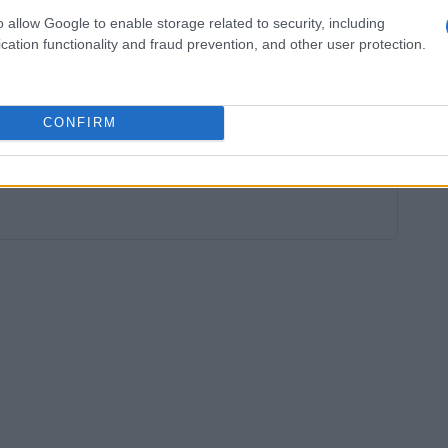
 di
Anterselva
un centro di biathlon leader in
o allow Google to enable storage related to security, including
cation functionality and fraud prevention, and other user protection.
nziati con oltre 235 milioni di euro, rappresentano
ppo per il Paese.
CONFIRM