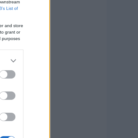
 downstream
B’s List of
er and store
to grant or
ed purposes