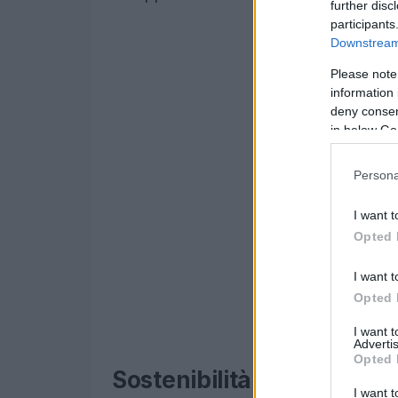
further disc
participants
Downstream 
Please note
information 
deny consent
in below Go
Persona
I want t
Opted 
I want t
Opted 
I want 
Advertis
Opted 
Sostenibilità e innovazio
I want t