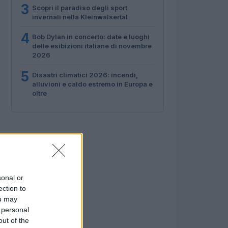
3
Scopri il paradiso degli sport
invernali nella Kleinwalsertal
4
Bob Dylan in concerto: date e luoghi
delle esibizioni italiane di novembre
2026
5
Disastri climatici 2026: incendi,
alluvioni e caldo estremo in Europa e
oltre
sonal or
ection to
ou may
 personal
out of the