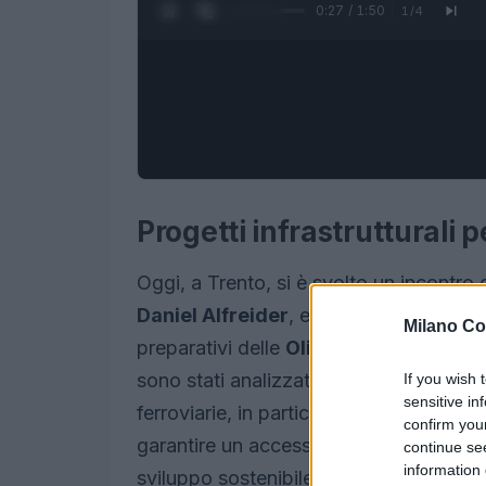
0:28 / 1:50
1
/
4
Progetti infrastrutturali 
Oggi, a Trento, si è svolto un incontro c
Daniel Alfreider
, e il commissario di 
Milano Co
preparativi delle
Olimpiadi e Paralimp
sono stati analizzati i progetti in corso 
If you wish 
sensitive in
ferroviarie, in particolare nella
Val Pust
confirm you
garantire un accesso agevole alle sed
continue se
information 
sviluppo sostenibile della mobilità nella