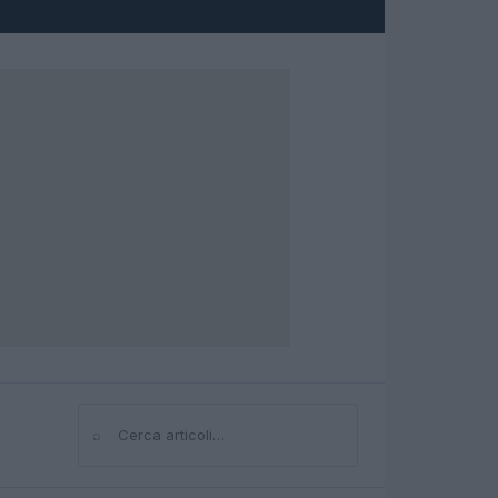
⌕
Cerca