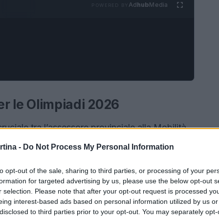
Ad
hub
Media
POWERED BY
per le Olimpiadi 2026
ruciale tra l’assessore provinciale alla Mobilità,
Governo,
Fabio Massimo Saldini
, per discutere i
rtina -
Do Not Process My Personal Information
iadi invernali del 2026
. Durante l’incontro,
per il miglioramento delle infrastrutture stradali e
to opt-out of the sale, sharing to third parties, or processing of your per
formation for targeted advertising by us, please use the below opt-out s
eria
. Questi lavori sono fondamentali per
r selection. Please note that after your opt-out request is processed y
i dei Giochi, ma anche per promuovere uno
eing interest-based ads based on personal information utilized by us or
disclosed to third parties prior to your opt-out. You may separately opt-
 regione.