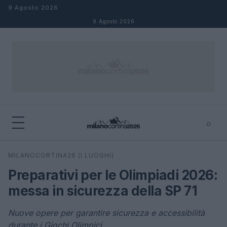
Salta al contenuto
9 Agosto 2026
9 Agosto 2026
⌕
×
⌕
MILANOCORTINA26 (I LUOGHI)
Cerca
Preparativi per le Olimpiadi 2026:
messa in sicurezza della SP 71
Nuove opere per garantire sicurezza e accessibilità
durante i Giochi Olimpici.