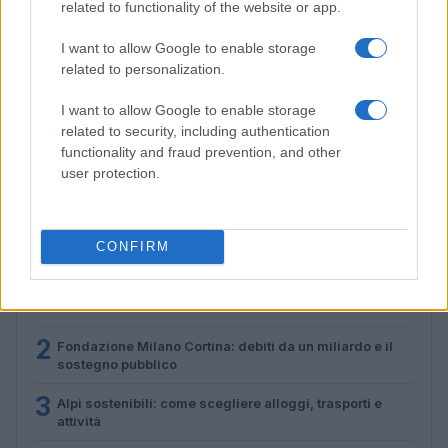
related to functionality of the website or app.
I want to allow Google to enable storage
related to personalization.
I want to allow Google to enable storage
Alpi sostenibili: come scegliere alloggi, trasporti e
related to security, including authentication
attività
functionality and fraud prevention, and other
Marco Tessari · 3 Ago 2026
user protection.
PIÙ LETTI
CONFIRM
1
Dove la montagna incontra il cinema: i vincitori del
Cervino CineMountain
2
Fondazione Milano Cortina: debiti da un miliardo e il
sostegno pubblico
3
Alpi sostenibili: come scegliere alloggi, trasporti e
attività