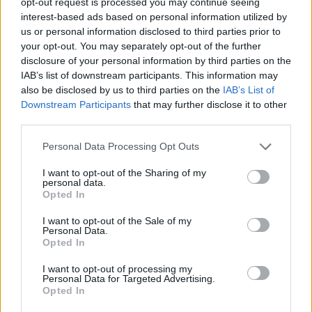
opt-out request is processed you may continue seeing
MILANOCORTINA26 (I LUOGHI)
interest-based ads based on personal information utilized by
us or personal information disclosed to third parties prior to
your opt-out. You may separately opt-out of the further
disclosure of your personal information by third parties on the
IAB’s list of downstream participants. This information may
also be disclosed by us to third parties on the
IAB’s List of
Downstream Participants
that may further disclose it to other
third parties.
Please note that this website/app uses one or more Google
Personal Data Processing Opt Outs
services and may gather and store information including but
not limited to your visit or usage behaviour. You may click to
I want to opt-out of the Sharing of my
personal data.
grant or deny consent to Google and its third-party tags to
Opted In
Dove la montagna incontra il cinema: i vincitori del
use your data for below specified purposes in below Google
Cervino CineMountain
consent section.
I want to opt-out of the Sale of my
Marco Tessari · 6 Ago 2026
Personal Data.
Opted In
MILANOCORTINA26 (I LUOGHI)
I want to opt-out of processing my
Personal Data for Targeted Advertising.
Opted In