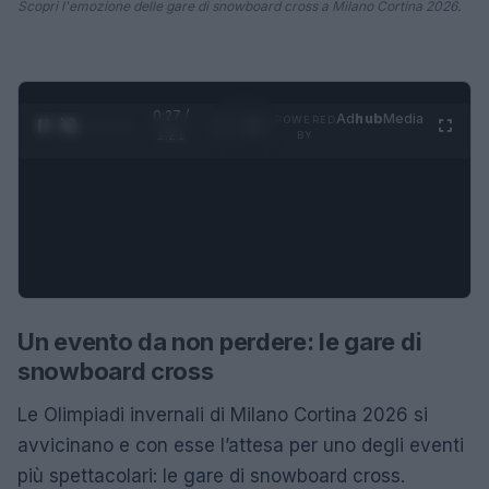
Scopri l'emozione delle gare di snowboard cross a Milano Cortina 2026.
0:27 /
Ad
hub
Media
POWERED
1
/
4
1:21
BY
Un evento da non perdere: le gare di
snowboard cross
Le Olimpiadi invernali di Milano Cortina 2026 si
avvicinano e con esse l’attesa per uno degli eventi
più spettacolari: le gare di snowboard cross.