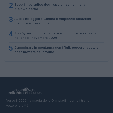
2
Scopri il paradiso degli sport invernali nella
Kleinwalsertal
3
Auto a noleggio a Cortina d’Ampezzo: soluzioni
pratiche e prezzi chiari
4
Bob Dylan in concerto: date e luoghi delle esibizioni
italiane di novembre 2026
5
Camminare in montagna con i figli: percorsi adatti e
cosa mettere nello zaino
Verso il 2026: la magia delle Olimpiadi invernali tra le
vette e la città.