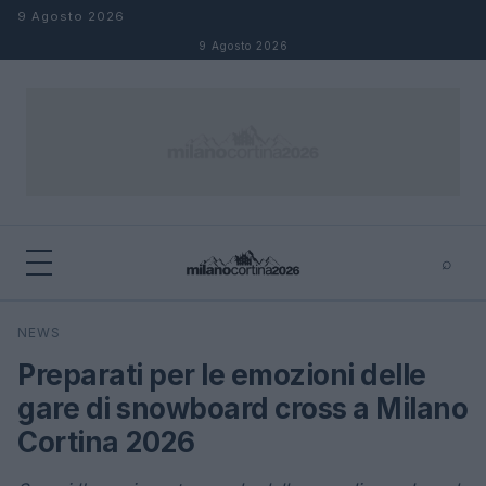
Salta al contenuto
9 Agosto 2026
9 Agosto 2026
⌕
×
⌕
NEWS
Cerca
Preparati per le emozioni delle
gare di snowboard cross a Milano
Cortina 2026