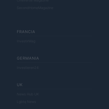
Cineverse Magazine
SecondHomeMagazine
FRANCIA
InvestirMag
GERMANIA
Investieren24
UK
News Hub UK
Lgbtq News