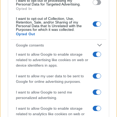
I want to opt-out of processing my
Personal Data for Targeted Advertising.
Opted In
NEWS
I want to opt-out of Collection, Use,
Retention, Sale, and/or Sharing of my
Personal Data that Is Unrelated with the
Purposes for which it was collected.
Opted Out
Google consents
I want to allow Google to enable storage
related to advertising like cookies on web or
device identifiers in apps.
I want to allow my user data to be sent to
Google for online advertising purposes.
Arrestati cinque agenti della polizia locale di Milano: le
accuse e i dettagli
I want to allow Google to send me
Alessandro Tassinari · 7 Ago 2026
personalized advertising.
NEWS
I want to allow Google to enable storage
related to analytics like cookies on web or