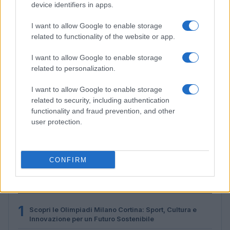
device identifiers in apps.
I want to allow Google to enable storage
related to functionality of the website or app.
I want to allow Google to enable storage
related to personalization.
I want to allow Google to enable storage
related to security, including authentication
functionality and fraud prevention, and other
Don Antonio Mazzi: l’ultimo saluto a Milano tra
user protection.
emozioni e canti
Marco Tessari · 3 Ago 2026
CONFIRM
PIÙ LETTI
1
Scopri le Olimpiadi Milano Cortina: Sport, Cultura e
Innovazione per un Futuro Sostenibile