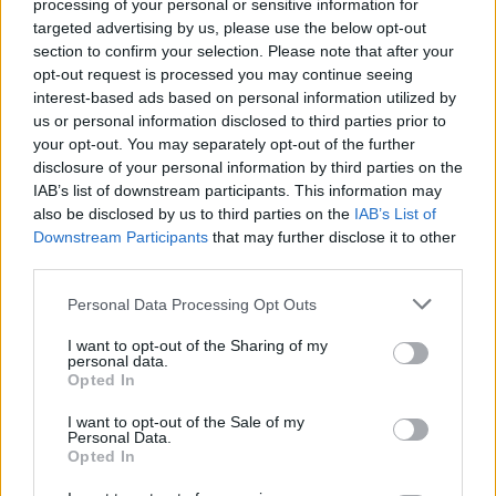
processing of your personal or sensitive information for
targeted advertising by us, please use the below opt-out
section to confirm your selection. Please note that after your
Continua a leggere
opt-out request is processed you may continue seeing
interest-based ads based on personal information utilized by
us or personal information disclosed to third parties prior to
NEWS
your opt-out. You may separately opt-out of the further
disclosure of your personal information by third parties on the
IAB’s list of downstream participants. This information may
also be disclosed by us to third parties on the
IAB’s List of
Downstream Participants
that may further disclose it to other
third parties.
Please note that this website/app uses one or more Google
Personal Data Processing Opt Outs
services and may gather and store information including but
not limited to your visit or usage behaviour. You may click to
I want to opt-out of the Sharing of my
personal data.
grant or deny consent to Google and its third-party tags to
Opted In
use your data for below specified purposes in below Google
consent section.
I want to opt-out of the Sale of my
Personal Data.
Come scegliere le scarpe da running donna: comfort
Opted In
e performance
Marco Tessari · 8 Ago 2026