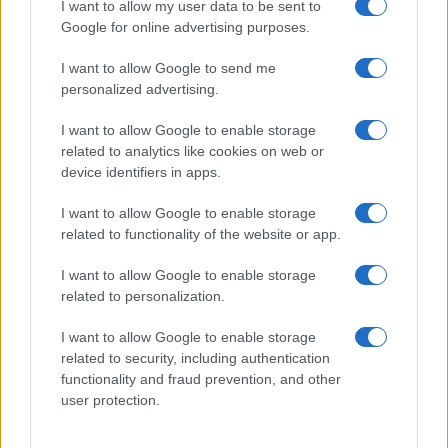
NEWS
I want to allow my user data to be sent to
Google for online advertising purposes.
I want to allow Google to send me
personalized advertising.
I want to allow Google to enable storage
related to analytics like cookies on web or
device identifiers in apps.
I want to allow Google to enable storage
related to functionality of the website or app.
I want to allow Google to enable storage
Come scegliere le scarpe da running donna: comfort
related to personalization.
e performance
Marco Tessari · 8 Ago 2026
I want to allow Google to enable storage
related to security, including authentication
NEWS
functionality and fraud prevention, and other
user protection.