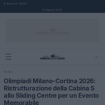
Salta al contenuto
8 Agosto 2026
8 Agosto 2026
⌕
×
⌕
NEWS
Cerca
Olimpiadi Milano-Cortina 2026:
Ristrutturazione della Cabina S
allo Sliding Centre per un Evento
Memorabile