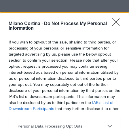
Milano Cortina -
Do Not Process My Personal
Information
If you wish to opt-out of the sale, sharing to third parties, or
AUTORE
processing of your personal or sensitive information for
Matteo Pellegrino
targeted advertising by us, please use the below opt-out
Matteo Pellegrino ha organizzato una sfilata
section to confirm your selection. Please note that after your
pop-up nei vicoli del Quartieri Spagnoli per
opt-out request is processed you may continue seeing
promuovere giovani designer; è editorialista
interest-based ads based on personal information utilized by
moda che cura rubriche su artigianato e
us or personal information disclosed to third parties prior to
tendenze locali. Nato a Napoli, conserva
your opt-out. You may separately opt-out of the further
bozze di pattern e appunti presi nelle sartorie
disclosure of your personal information by third parties on the
di via Toledo.
IAB’s list of downstream participants. This information may
also be disclosed by us to third parties on the
IAB’s List of
Downstream Participants
that may further disclose it to other
third parties.
Please note that this website/app uses one or more Google
Personal Data Processing Opt Outs