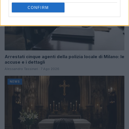
CONFIRM
Arrestati cinque agenti della polizia locale di Milano: le
accuse e i dettagli
Alessandro Tassinari · 7 Ago 2026
NEWS