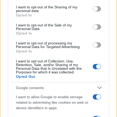
services and may gather and store information including but
not limited to your visit or usage behaviour. You may click to
I want to opt-out of the Sharing of my
personal data.
grant or deny consent to Google and its third-party tags to
Opted In
use your data for below specified purposes in below Google
consent section.
I want to opt-out of the Sale of my
Personal Data.
Opted In
I want to opt-out of processing my
Personal Data for Targeted Advertising.
Opted In
I want to opt-out of Collection, Use,
Retention, Sale, and/or Sharing of my
Personal Data that Is Unrelated with the
Purposes for which it was collected.
Opted Out
Google consents
I want to allow Google to enable storage
Continua a leggere
related to advertising like cookies on web or
device identifiers in apps.