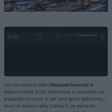
0:28 /
Ad
hub
Media
POWERED
1
/
4
1:20
BY
Con l’avvicinarsi delle
Olimpiadi Invernali
di
Milano-Cortina 2026, l’attenzione si concentra sui
preparativi in corso. A soli venti giorni dall’evento, i
lavori di restauro della Cabina S, un elemento