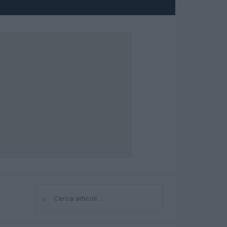
⌕
Cerca