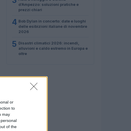
3
d’Ampezzo: soluzioni pratiche e
prezzi chiari
4
Bob Dylan in concerto: date e luoghi
delle esibizioni italiane di novembre
2026
5
Disastri climatici 2026: incendi,
alluvioni e caldo estremo in Europa e
oltre
sonal or
ection to
ou may
 personal
out of the