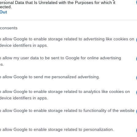
ersonal Data that Is Unrelated with the Purposes for which it
lected.
l’ospitalità
Out
 una rivisitazione delle strutture ricettive e dei
consents
na si stanno impegnando a garantire che ogni
o allow Google to enable storage related to advertising like cookies on
o confortevole e memorabile. È previsto un forte
evice identifiers in apps.
urismo, che miglioreranno non solo la qualità
o allow my user data to be sent to Google for online advertising
 complessiva dei visitatori.
s.
to allow Google to send me personalized advertising.
o allow Google to enable storage related to analytics like cookies on
, come
Autostrade per l’Italia
, giocherà un ruolo
evice identifiers in apps.
arantire che la mobilità durante i Giochi sia
o allow Google to enable storage related to functionality of the website
e nazionale sarà integrata nell’esperienza
rmazioni su eventi e aggiornamenti sui flussi di
arte integrante della manifestazione.
o allow Google to enable storage related to personalization.