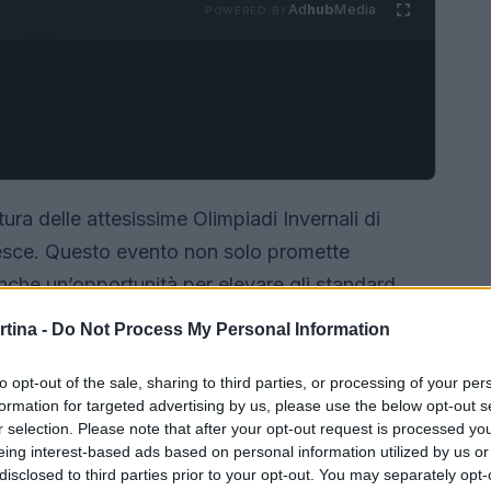
Ad
hub
Media
POWERED BY
tura delle attesissime Olimpiadi Invernali di
resce. Questo evento non solo promette
che un’opportunità per elevare gli standard
 città si preparano a ricevere atleti e visitatori
rtina -
Do Not Process My Personal Information
un’esperienza che unisce
tradizione
e
to opt-out of the sale, sharing to third parties, or processing of your per
formation for targeted advertising by us, please use the below opt-out s
r selection. Please note that after your opt-out request is processed y
eing interest-based ads based on personal information utilized by us or
disclosed to third parties prior to your opt-out. You may separately opt-