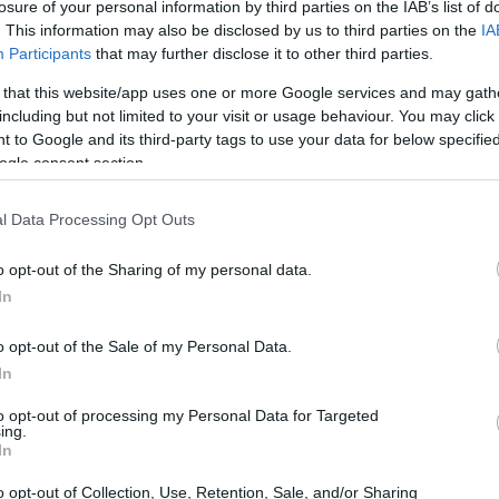
losure of your personal information by third parties on the IAB’s list of
. This information may also be disclosed by us to third parties on the
IA
Participants
that may further disclose it to other third parties.
 that this website/app uses one or more Google services and may gath
including but not limited to your visit or usage behaviour. You may click 
 to Google and its third-party tags to use your data for below specifi
ogle consent section.
l Data Processing Opt Outs
o opt-out of the Sharing of my personal data.
In
o opt-out of the Sale of my Personal Data.
’accoglienza, che riflette il calore e la cultura
In
reare un’atmosfera indimenticabile, non solo
to opt-out of processing my Personal Data for Targeted
ing.
momenti di socializzazione e scoperta delle
In
o opt-out of Collection, Use, Retention, Sale, and/or Sharing