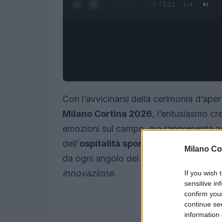
0:28 / 1:21
1
/
4
Con l’avvicinarsi della cerimonia d’aper
Milano Cortina 2026
, l’entusiasmo c
emozioni sul campo, ma rappresenta an
dell’
ospitalità sportiva
in Italia. Le due
Milano Co
da ogni angolo del pianeta, offrendo 
innovazione
.
If you wish 
sensitive in
confirm you
continue se
information 