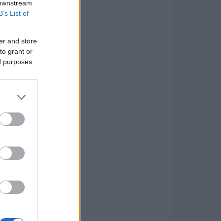
 downstream
B’s List of
er and store
to grant or
ed purposes