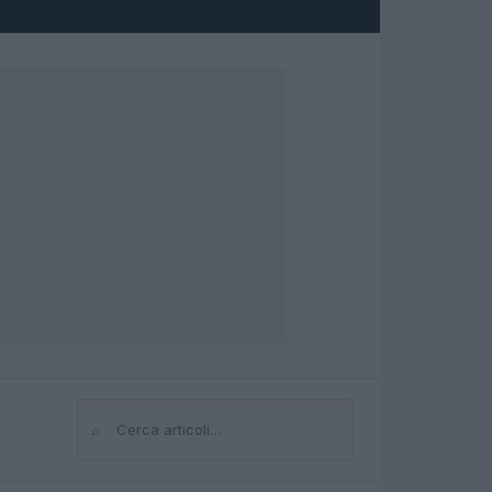
⌕
Cerca