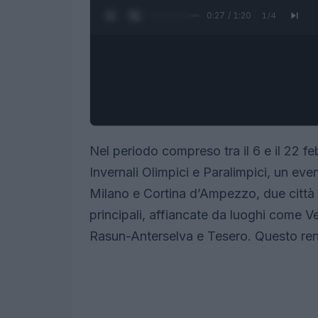
0:28 / 1:20
1
/
4
Nel periodo compreso tra il 6 e il 22 febb
Invernali Olimpici e Paralimpici, un ev
Milano e Cortina d’Ampezzo, due città s
principali, affiancate da luoghi come 
Rasun-Anterselva e Tesero. Questo re