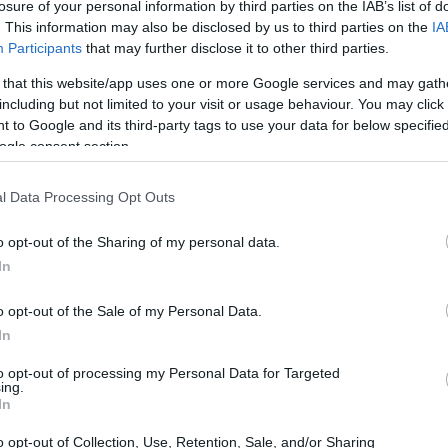
losure of your personal information by third parties on the IAB’s list of
a 2026: il motore organizzativo
. This information may also be disclosed by us to third parties on the
IA
Participants
that may further disclose it to other third parties.
 stata costituita la
Fondazione Milano Cortina
 that this website/app uses one or more Google services and may gath
a garantire il rispetto degli impegni assunti
including but not limited to your visit or usage behaviour. You may click 
 to Google and its third-party tags to use your data for below specifi
limpico Internazionale (
CIO
). La fase più visibile
ogle consent section.
ma la vera sfida inizia molto prima, durante gli
ere possibile un evento di tale portata.
l Data Processing Opt Outs
rietà intellettuale
o opt-out of the Sharing of my personal data.
In
è la gestione della
proprietà intellettuale
e dei
o opt-out of the Sale of my Personal Data.
vocato e leader del settore IP e diritti di
In
ea l’importanza di una strategia
multinazionale
to opt-out of processing my Personal Data for Targeted
trare i marchi, ma di proteggere un intero
ing.
In
hi, mascotte, torce e contenuti audiovisivi,
o opt-out of Collection, Use, Retention, Sale, and/or Sharing