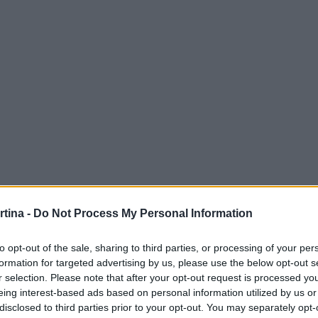
rtina -
Do Not Process My Personal Information
ospitata in Italia, dopo quelle del 1956 a Cortina
 totale, considerando anche Roma 1960. L’aspetto
to opt-out of the sale, sharing to third parties, or processing of your per
formation for targeted advertising by us, please use the below opt-out s
articolazione territoriale, che richiede una
r selection. Please note that after your opt-out request is processed y
za precedenti.
eing interest-based ads based on personal information utilized by us or
disclosed to third parties prior to your opt-out. You may separately opt-