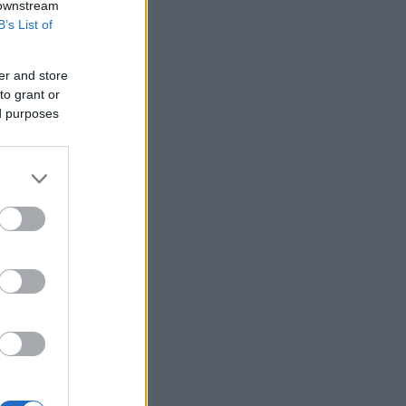
 downstream
B’s List of
er and store
to grant or
ed purposes