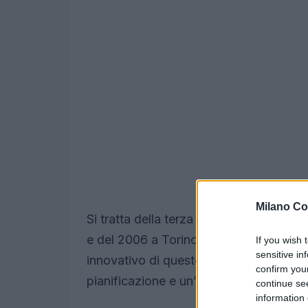
Milano Co
Si tratta della terza edizione invernale 
e del 2006 a Torino, e della quarta in
If you wish 
sensitive in
innovativo di queste Olimpiadi è la loro 
confirm you
pianificazione e un’organizzazione sen
continue se
information 