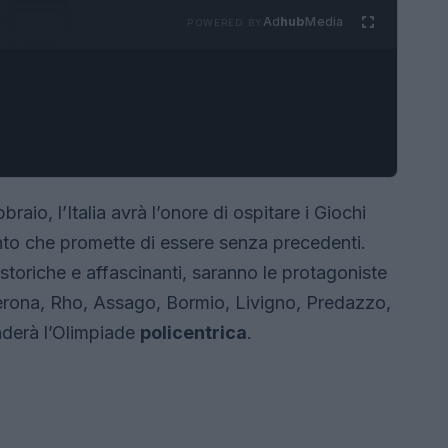
Ad
hub
Media
POWERED BY
raio, l’Italia avrà l’onore di ospitare i Giochi
ento che promette di essere senza precedenti.
toriche e affascinanti, saranno le protagoniste
Verona, Rho, Assago, Bormio, Livigno, Predazzo,
nderà l’Olimpiade
policentrica
.