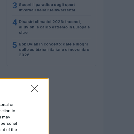
3
Scopri il paradiso degli sport
invernali nella Kleinwalsertal
4
Disastri climatici 2026: incendi,
alluvioni e caldo estremo in Europa e
oltre
5
Bob Dylan in concerto: date e luoghi
delle esibizioni italiane di novembre
2026
sonal or
ection to
ou may
 personal
out of the