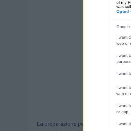
of my P
was col
Opted 
Google 
I want t
web or d
I want t
purpose
I want 
I want t
web or d
I want t
or app.
La preparazione per l’Olimpiade richied
I want t