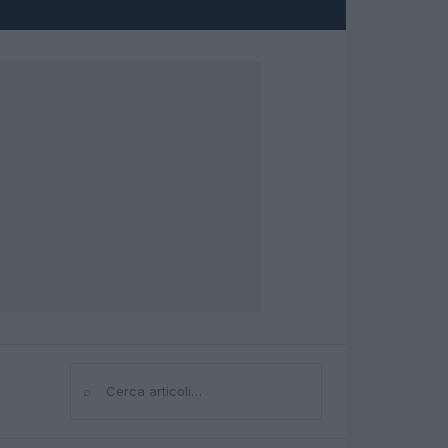
⌕
Cerca