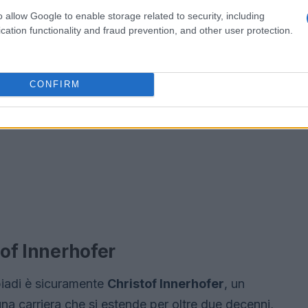
o allow Google to enable storage related to security, including
cation functionality and fraud prevention, and other user protection.
CONFIRM
tof Innerhofer
piadi è sicuramente
Christof Innerhofer
, un
una carriera che si estende per oltre due decenni,