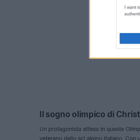
I want t
authenti
Il sogno olimpico di Chris
Un protagonista atteso in queste Olim
veterano dello sci alpino italiano. Con 