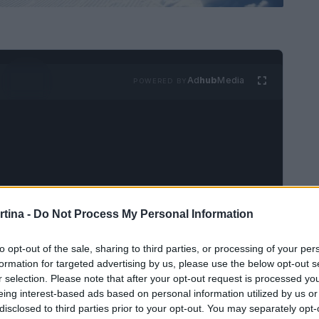
Ad
hub
Media
POWERED BY
rtina -
Do Not Process My Personal Information
 2026 si avvicinano e la storica pista Stelvio di
enico di una delle gare più attese: la discesa
to opt-out of the sale, sharing to third parties, or processing of your per
bre per le sue sfide e le sue curve impegnative,
formation for targeted advertising by us, please use the below opt-out s
r selection. Please note that after your opt-out request is processed y
el panorama dello
sci alpino
.
eing interest-based ads based on personal information utilized by us or
disclosed to third parties prior to your opt-out. You may separately opt-