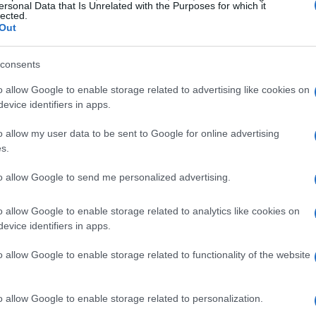
ersonal Data that Is Unrelated with the Purposes for which it
lected.
Out
di discesa libera
consents
o allow Google to enable storage related to advertising like cookies on
bera maschile è stato fissato con grande
evice identifiers in apps.
tà di confrontarsi in tre prove ufficiali, che si
o allow my user data to be sent to Google for online advertising
. Ogni prova inizierà alle ore 11:30, permettendo
s.
strategie in vista della gara finale.
to allow Google to send me personalized advertising.
o allow Google to enable storage related to analytics like cookies on
o a porte chiuse per il pubblico. Tuttavia, gli
evice identifiers in apps.
i attraverso un maxi schermo allestito in piazza
o allow Google to enable storage related to functionality of the website
vere l’emozione delle gare in diretta.
o allow Google to enable storage related to personalization.