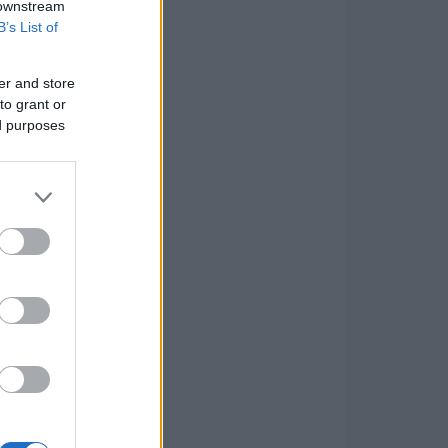
 downstream
B’s List of
er and store
to grant or
ed purposes