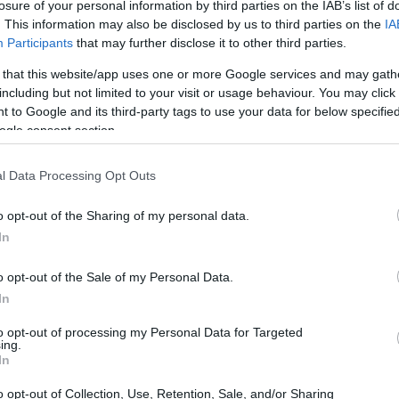
losure of your personal information by third parties on the IAB’s list of
. This information may also be disclosed by us to third parties on the
IA
Participants
that may further disclose it to other third parties.
 that this website/app uses one or more Google services and may gath
including but not limited to your visit or usage behaviour. You may click 
 to Google and its third-party tags to use your data for below specifi
ogle consent section.
l Data Processing Opt Outs
o opt-out of the Sharing of my personal data.
In
o opt-out of the Sale of my Personal Data.
In
to opt-out of processing my Personal Data for Targeted
 trionfare alcuni dei più grandi campioni del
ing.
In
gendario Bode Miller e gli italiani Innerhofer e
 competizione, ma un simbolo di passione e
o opt-out of Collection, Use, Retention, Sale, and/or Sharing