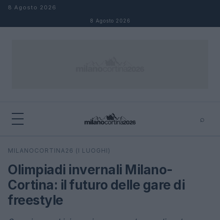
Salta al contenuto
8 Agosto 2026
8 Agosto 2026
⌕
×
⌕
MILANOCORTINA26 (I LUOGHI)
Cerca
Olimpiadi invernali Milano-
Cortina: il futuro delle gare di
freestyle