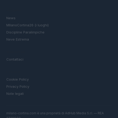
SEZIONI
News
MIlanoCortina26 (i luoghi)
Discipline Paralimpiche
Neve Estrema
MAGAZINE
Contattaci
LEGALE
Cookie Policy
Privacy Policy
Note legali
milano-cortina.com è una proprietà di AdHub Media S.r.l. — REA