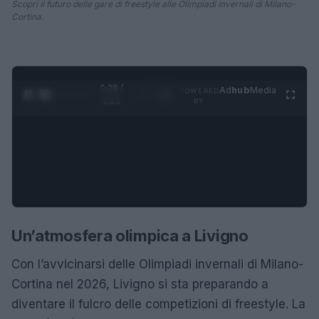
Scopri il futuro delle gare di freestyle alle Olimpiadi invernali di Milano-
Cortina.
0:29 /
Ad
hub
Media
POWERED
1
/
4
1:21
BY
Un’atmosfera olimpica a Livigno
Con l’avvicinarsi delle Olimpiadi invernali di Milano-
Cortina nel 2026, Livigno si sta preparando a
diventare il fulcro delle competizioni di freestyle. La