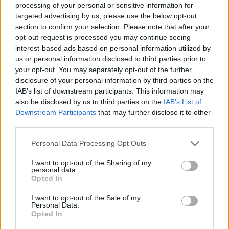
processing of your personal or sensitive information for
targeted advertising by us, please use the below opt-out
section to confirm your selection. Please note that after your
opt-out request is processed you may continue seeing
Continua a leggere
interest-based ads based on personal information utilized by
us or personal information disclosed to third parties prior to
your opt-out. You may separately opt-out of the further
MILANOCORTINA26 (I LUOGHI)
disclosure of your personal information by third parties on the
IAB’s list of downstream participants. This information may
also be disclosed by us to third parties on the
IAB’s List of
Downstream Participants
that may further disclose it to other
third parties.
Please note that this website/app uses one or more Google
Personal Data Processing Opt Outs
services and may gather and store information including but
not limited to your visit or usage behaviour. You may click to
I want to opt-out of the Sharing of my
personal data.
grant or deny consent to Google and its third-party tags to
Opted In
use your data for below specified purposes in below Google
consent section.
I want to opt-out of the Sale of my
Personal Data.
Opted In
Dove la montagna incontra il cinema: i vincitori del
Cervino CineMountain