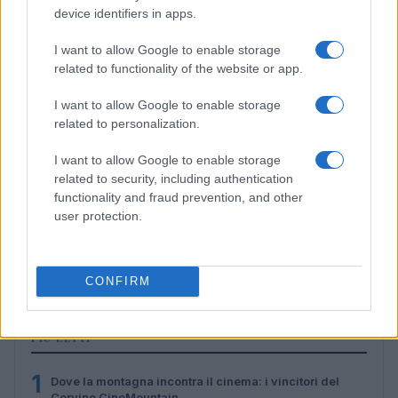
device identifiers in apps.
I want to allow Google to enable storage
related to functionality of the website or app.
I want to allow Google to enable storage
related to personalization.
I want to allow Google to enable storage
related to security, including authentication
functionality and fraud prevention, and other
user protection.
Alpi sostenibili: come scegliere alloggi, trasporti e
attività
Marco Tessari · 3 Ago 2026
CONFIRM
PIÙ LETTI
1
Dove la montagna incontra il cinema: i vincitori del
Cervino CineMountain