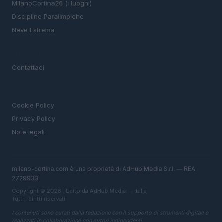
MIlanoCortina26 (i luoghi)
Discipline Paralimpiche
Neve Estrema
MAGAZINE
Contattaci
LEGALE
Cookie Policy
Privacy Policy
Note legali
milano-cortina.com è una proprietà di AdHub Media S.r.l. — REA
2729933
Copyright © 2026 · Edito da AdHub Media — Italia
Tutti i diritti riservati
I contenuti sono curati dalla redazione con il supporto di strumenti digitali e
realizzati in collaborazione con autori indipendenti.