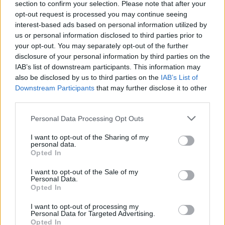
section to confirm your selection. Please note that after your
opt-out request is processed you may continue seeing
NEWS
interest-based ads based on personal information utilized by
us or personal information disclosed to third parties prior to
your opt-out. You may separately opt-out of the further
disclosure of your personal information by third parties on the
IAB’s list of downstream participants. This information may
also be disclosed by us to third parties on the
IAB’s List of
Downstream Participants
that may further disclose it to other
third parties.
Please note that this website/app uses one or more Google
Personal Data Processing Opt Outs
services and may gather and store information including but
not limited to your visit or usage behaviour. You may click to
I want to opt-out of the Sharing of my
personal data.
grant or deny consent to Google and its third-party tags to
Opted In
use your data for below specified purposes in below Google
Don Antonio Mazzi: l’ultimo saluto a Milano tra
consent section.
emozioni e canti
I want to opt-out of the Sale of my
Personal Data.
Marco Tessari · 3 Ago 2026
Opted In
I want to opt-out of processing my
NEWS
Personal Data for Targeted Advertising.
Opted In