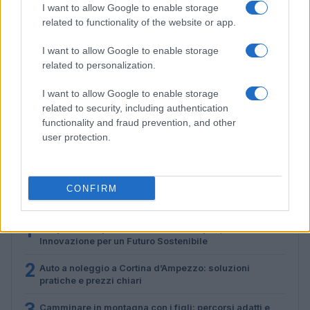
I want to allow Google to enable storage
related to functionality of the website or app.
I want to allow Google to enable storage
related to personalization.
I want to allow Google to enable storage
related to security, including authentication
Disastri climatici 2026: incendi, alluvioni e caldo
estremo in Europa e oltre
functionality and fraud prevention, and other
user protection.
Marco Tessari · 1 Ago 2026
CONFIRM
PIÙ LETTI
1
Scopri le Olimpiadi Milano Cortina: Sport, Cultura e
Innovazione per un Futuro Sostenibile
2
Auto a noleggio a Cortina d’Ampezzo: soluzioni
pratiche e prezzi chiari
3
Camminare in montagna con i figli: percorsi adatti e