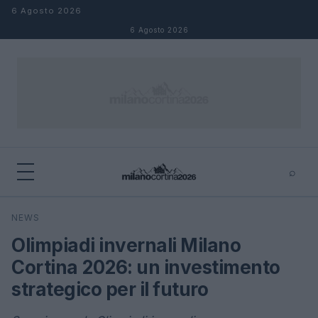
Salta al contenuto
6 Agosto 2026
6 Agosto 2026
⌕
×
⌕
NEWS
Cerca
Olimpiadi invernali Milano
Cortina 2026: un investimento
strategico per il futuro