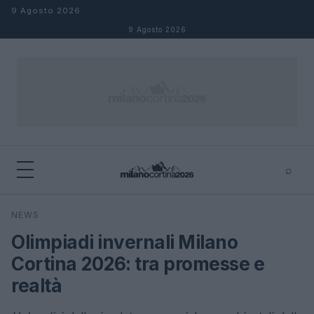
Salta al contenuto
9 Agosto 2026
9 Agosto 2026
⌕
×
⌕
NEWS
Cerca
Olimpiadi invernali Milano
Cortina 2026: tra promesse e
realtà