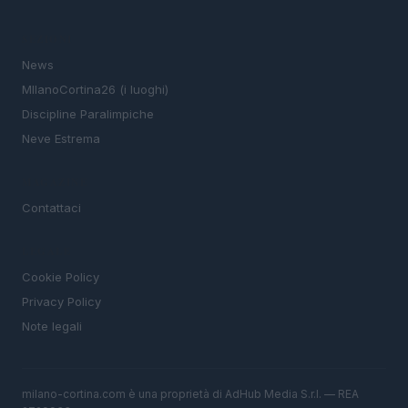
SEZIONI
News
MIlanoCortina26 (i luoghi)
Discipline Paralimpiche
Neve Estrema
MAGAZINE
Contattaci
LEGALE
Cookie Policy
Privacy Policy
Note legali
milano-cortina.com è una proprietà di AdHub Media S.r.l. — REA