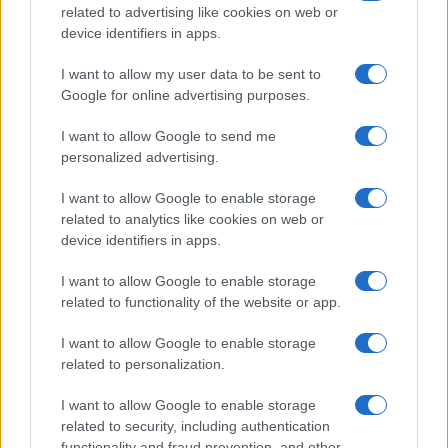
related to advertising like cookies on web or
device identifiers in apps.
I want to allow my user data to be sent to
Google for online advertising purposes.
I want to allow Google to send me
personalized advertising.
I want to allow Google to enable storage
related to analytics like cookies on web or
device identifiers in apps.
Alpi sostenibili: come scegliere alloggi, trasporti e
attività
I want to allow Google to enable storage
related to functionality of the website or app.
Marco Tessari · 3 Ago 2026
I want to allow Google to enable storage
related to personalization.
PIÙ LETTI
I want to allow Google to enable storage
related to security, including authentication
1
Dove la montagna incontra il cinema: i vincitori del
functionality and fraud prevention, and other