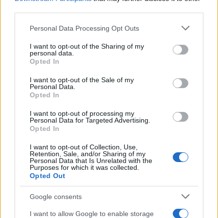
third parties.
Marco Tessari · 6 Ago 2026
Please note that this website/app uses one or more Google
Personal Data Processing Opt Outs
MILANOCORTINA26 (I LUOGHI)
services and may gather and store information including but
not limited to your visit or usage behaviour. You may click to
I want to opt-out of the Sharing of my
personal data.
grant or deny consent to Google and its third-party tags to
Opted In
use your data for below specified purposes in below Google
consent section.
I want to opt-out of the Sale of my
Personal Data.
Opted In
I want to opt-out of processing my
Personal Data for Targeted Advertising.
Opted In
I want to opt-out of Collection, Use,
Retention, Sale, and/or Sharing of my
Personal Data that Is Unrelated with the
Fondazione Milano Cortina: debiti da un miliardo e il
Purposes for which it was collected.
sostegno pubblico
Opted Out
Marco Tessari · 5 Ago 2026
Google consents
MILANOCORTINA26 (I LUOGHI)
I want to allow Google to enable storage