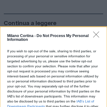
Continua a leggere
MILANOCORTINA26 (I LUOGHI)
Milano Cortina -
Do Not Process My Personal
Information
If you wish to opt-out of the sale, sharing to third parties, or
processing of your personal or sensitive information for
targeted advertising by us, please use the below opt-out
section to confirm your selection. Please note that after your
opt-out request is processed you may continue seeing
interest-based ads based on personal information utilized by
us or personal information disclosed to third parties prior to
your opt-out. You may separately opt-out of the further
disclosure of your personal information by third parties on the
IAB’s list of downstream participants. This information may
also be disclosed by us to third parties on the
IAB’s List of
Dove la montagna incontra il cinema: i vincitori del
Cervino CineMountain
Downstream Participants
that may further disclose it to other