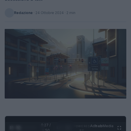
Redazione
·
24 Ottobre 2024
· 2 min
0:28 /
Ad
hub
Media
POWERED
1
/
4
1:50
BY