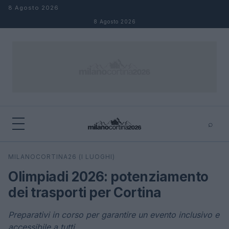
Salta al contenuto
8 Agosto 2026
8 Agosto 2026
⌕
×
⌕
MILANOCORTINA26 (I LUOGHI)
Cerca
Olimpiadi 2026: potenziamento
dei trasporti per Cortina
Preparativi in corso per garantire un evento inclusivo e
accessibile a tutti