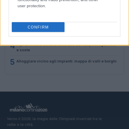
Cervino CineMountain
user protection.
2
Fondazione Milano Cortina: debiti da un miliardo e il
sostegno pubblico
3
CONFIRM
Alpi sostenibili: come scegliere alloggi, trasporti e
attività
4
Alpi di Milano Cortina: itinerario tra valli, collegamenti
e soste
5
Alloggiare vicino agli impianti: mappa di valli e borghi
Verso il 2026: la magia delle Olimpiadi invernali tra le
vette e la città.