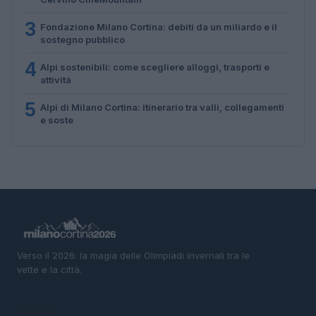
3
Fondazione Milano Cortina: debiti da un miliardo e il
sostegno pubblico
4
Alpi sostenibili: come scegliere alloggi, trasporti e
attività
5
Alpi di Milano Cortina: itinerario tra valli, collegamenti
e soste
Verso il 2026: la magia delle Olimpiadi invernali tra le
vette e la città.
SEZIONI