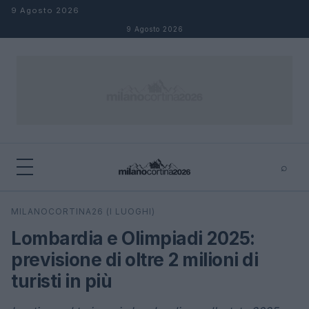
Salta al contenuto
9 Agosto 2026
9 Agosto 2026
⌕
×
⌕
MILANOCORTINA26 (I LUOGHI)
Cerca
Lombardia e Olimpiadi 2025:
previsione di oltre 2 milioni di
turisti in più