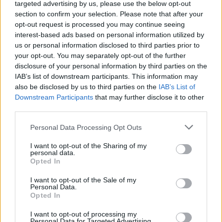
targeted advertising by us, please use the below opt-out
section to confirm your selection. Please note that after your
Continua a leggere
opt-out request is processed you may continue seeing
interest-based ads based on personal information utilized by
MILANOCORTINA26 (I LUOGHI)
us or personal information disclosed to third parties prior to
your opt-out. You may separately opt-out of the further
disclosure of your personal information by third parties on the
IAB’s list of downstream participants. This information may
also be disclosed by us to third parties on the
IAB’s List of
Downstream Participants
that may further disclose it to other
third parties.
Please note that this website/app uses one or more Google
Personal Data Processing Opt Outs
services and may gather and store information including but
not limited to your visit or usage behaviour. You may click to
I want to opt-out of the Sharing of my
personal data.
grant or deny consent to Google and its third-party tags to
Opted In
use your data for below specified purposes in below Google
consent section.
I want to opt-out of the Sale of my
Minacce con machete e sequestro: la gang di
Personal Data.
adolescenti che chiedeva droga come riscatto
Opted In
Marco Tessari · 9 Ago 2026
I want to opt-out of processing my
Personal Data for Targeted Advertising.