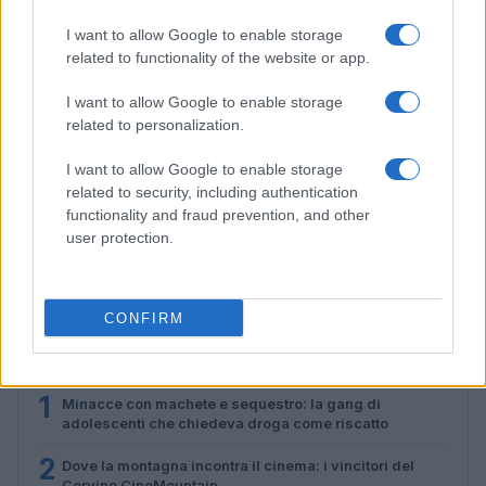
I want to allow Google to enable storage
related to functionality of the website or app.
I want to allow Google to enable storage
related to personalization.
I want to allow Google to enable storage
related to security, including authentication
functionality and fraud prevention, and other
Fondazione Milano Cortina: debiti da un miliardo e il
sostegno pubblico
user protection.
Marco Tessari · 5 Ago 2026
CONFIRM
PIÙ LETTI
1
Minacce con machete e sequestro: la gang di
adolescenti che chiedeva droga come riscatto
2
Dove la montagna incontra il cinema: i vincitori del
Cervino CineMountain