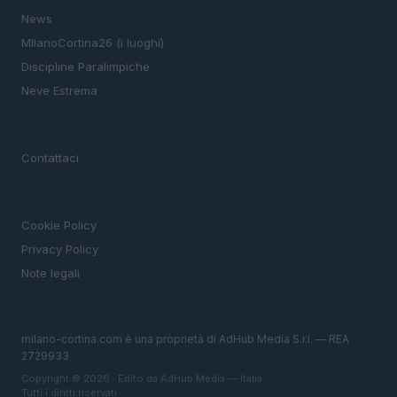
News
MIlanoCortina26 (i luoghi)
Discipline Paralimpiche
Neve Estrema
MAGAZINE
Contattaci
LEGALE
Cookie Policy
Privacy Policy
Note legali
milano-cortina.com è una proprietà di AdHub Media S.r.l. — REA
2729933
Copyright © 2026 · Edito da AdHub Media — Italia
Tutti i diritti riservati