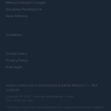
MIlanoCortina26 (i luoghi)
Discipline Paralimpiche
Neve Estrema
MAGAZINE
Contattaci
LEGALE
Cookie Policy
Privacy Policy
Note legali
milano-cortina.com è una proprietà di AdHub Media S.r.l. — REA
2729933
Copyright © 2026 · Edito da AdHub Media — Italia
Tutti i diritti riservati
I contenuti sono curati dalla redazione con il supporto di strumenti digitali e