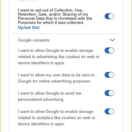
I want to opt-out of Collection, Use,
Retention, Sale, and/or Sharing of my
Personal Data that Is Unrelated with the
Purposes for which it was collected.
Opted Out
Google consents
I want to allow Google to enable storage
related to advertising like cookies on web or
device identifiers in apps.
Fondazione Milano Cortina: debiti da un miliardo e il
I want to allow my user data to be sent to
sostegno pubblico
Google for online advertising purposes.
Marco Tessari · 5 Ago 2026
I want to allow Google to send me
personalized advertising.
MILANOCORTINA26 (I LUOGHI)
I want to allow Google to enable storage
related to analytics like cookies on web or
device identifiers in apps.