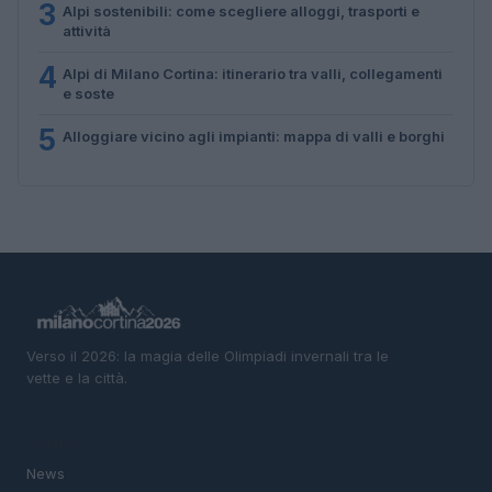
3
Alpi sostenibili: come scegliere alloggi, trasporti e
attività
4
Alpi di Milano Cortina: itinerario tra valli, collegamenti
e soste
5
Alloggiare vicino agli impianti: mappa di valli e borghi
Verso il 2026: la magia delle Olimpiadi invernali tra le
vette e la città.
SEZIONI
News