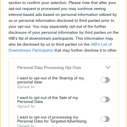
Continua a leggere
section to confirm your selection. Please note that after your
opt-out request is processed you may continue seeing
interest-based ads based on personal information utilized by
MILANOCORTINA26 (I LUOGHI)
us or personal information disclosed to third parties prior to
your opt-out. You may separately opt-out of the further
disclosure of your personal information by third parties on the
IAB’s list of downstream participants. This information may
also be disclosed by us to third parties on the
IAB’s List of
Downstream Participants
that may further disclose it to other
third parties.
Please note that this website/app uses one or more Google
Personal Data Processing Opt Outs
services and may gather and store information including but
not limited to your visit or usage behaviour. You may click to
I want to opt-out of the Sharing of my
personal data.
grant or deny consent to Google and its third-party tags to
Opted In
use your data for below specified purposes in below Google
Dove la montagna incontra il cinema: i vincitori del
consent section.
I want to opt-out of the Sale of my
Cervino CineMountain
Personal Data.
Opted In
Marco Tessari · 6 Ago 2026
I want to opt-out of processing my
MILANOCORTINA26 (I LUOGHI)
Personal Data for Targeted Advertising.
Opted In