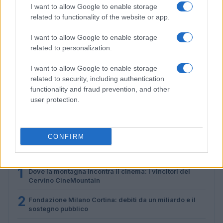
I want to allow Google to enable storage
related to functionality of the website or app.
I want to allow Google to enable storage
related to personalization.
I want to allow Google to enable storage
related to security, including authentication
Alpi sostenibili: come scegliere alloggi, trasporti e
functionality and fraud prevention, and other
attività
user protection.
Marco Tessari · 3 Ago 2026
CONFIRM
PIÙ LETTI
1
Dove la montagna incontra il cinema: i vincitori del
Cervino CineMountain
2
Fondazione Milano Cortina: debiti da un miliardo e il
sostegno pubblico