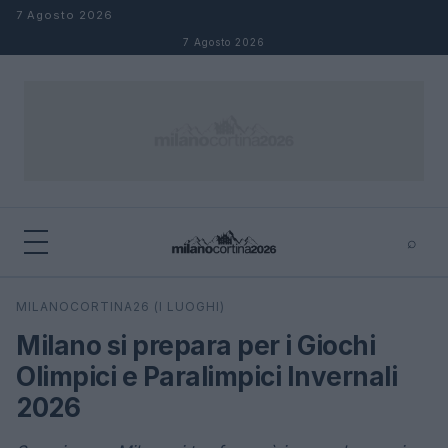
Salta al contenuto
7 Agosto 2026
7 Agosto 2026
⌕
×
⌕
MILANOCORTINA26 (I LUOGHI)
Cerca
Milano si prepara per i Giochi
Olimpici e Paralimpici Invernali
2026