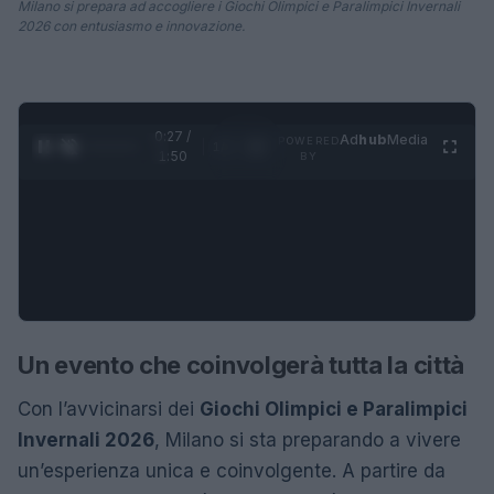
Milano si prepara ad accogliere i Giochi Olimpici e Paralimpici Invernali
2026 con entusiasmo e innovazione.
0:28 /
Ad
hub
Media
POWERED
1
/
4
1:50
BY
Un evento che coinvolgerà tutta la città
Con l’avvicinarsi dei
Giochi Olimpici e Paralimpici
Invernali 2026
, Milano si sta preparando a vivere
un’esperienza unica e coinvolgente. A partire da