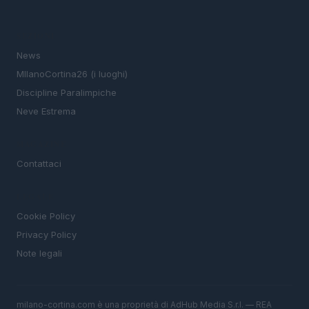
SEZIONI
News
MIlanoCortina26 (i luoghi)
Discipline Paralimpiche
Neve Estrema
MAGAZINE
Contattaci
LEGALE
Cookie Policy
Privacy Policy
Note legali
milano-cortina.com è una proprietà di AdHub Media S.r.l. — REA