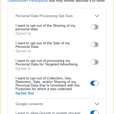
corti per stabilità laterale. Gli scarponi: più flessibili
Downstream Participants
that may further disclose it to other
third parties.
sull’avampiede nel classico, con collarino alto e
suola rigida nello skating per supportare la caviglia.
Please note that this website/app uses one or more Google
Personal Data Processing Opt Outs
services and may gather and store information including but
not limited to your visit or usage behaviour. You may click to
I want to opt-out of the Sharing of my
Le
Alpi
offrono numerosi anelli dedicati a entrambe
personal data.
grant or deny consent to Google and its third-party tags to
le tecniche, spesso con centri attrezzati per
Opted In
use your data for below specified purposes in below Google
noleggi, spogliatoi e scuole. Alcuni tracciati
consent section.
I want to opt-out of the Sale of my
Personal Data.
tipicamente adatti includono l’Alpe di Siusi,
Opted In
Dobbiaco-Cortina, Val di Fiemme, Livigno e Cogne.
I want to opt-out of processing my
Personal Data for Targeted Advertising.
Opted In
AUTORE
I want to opt-out of Collection, Use,
Marco Tessari
Retention, Sale, and/or Sharing of my
Personal Data that Is Unrelated with the
Purposes for which it was collected.
Marco Tessari, giornalista trentino
Opted Out
specializzato in sport invernali e montagna,
segue da anni Coppa del Mondo di sci,
Google consents
Olimpiadi invernali e alpinismo; racconta gare,
atleti e cultura della montagna con
I want to allow Google to enable storage