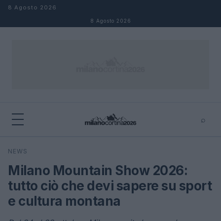
Salta al contenuto
8 Agosto 2026
8 Agosto 2026
⌕
×
⌕
NEWS
Cerca
Milano Mountain Show 2026:
tutto ciò che devi sapere su sport
e cultura montana