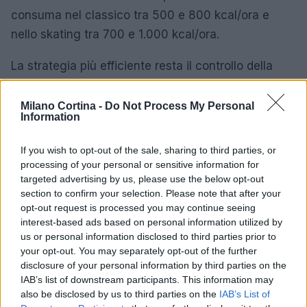
consuma nel classico tra 500 e 800 kcal/ora e
nello skating tra 700 e 1.000 kcal/ora.
La strategia più efficiente resta il controllo della
cadenza e della lunghezza di passo, evitando
picchi superflui nelle salite e sfruttando la scivolata
Milano Cortina -
Do Not Process My Personal
Information
in pianura. Chi desidera un lavoro metabolico
elevato in tempi brevi troverà nello skating un
If you wish to opt-out of the sale, sharing to third parties, or
alleato; chi punta alla resistenza lunga e a un
processing of your personal or sensitive information for
targeted advertising by us, please use the below opt-out
carico più costante può preferire il classico,
section to confirm your selection. Please note that after your
soprattutto su percorsi rolling con dislivelli
opt-out request is processed you may continue seeing
moderati.
interest-based ads based on personal information utilized by
us or personal information disclosed to third parties prior to
Gli sci da classico hanno camber che favorisce la
your opt-out. You may separately opt-out of the further
disclosure of your personal information by third parties on the
zona di tenuta e lunghezze leggermente superiori;
IAB’s list of downstream participants. This information may
quelli da skating sono più rigidi torsionalmente e
also be disclosed by us to third parties on the
IAB’s List of