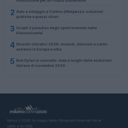
Innovazione per un Futuro Sostenibile
2
Auto a noleggio a Cortina d’Ampezzo: soluzioni
pratiche e prezzi chiari
3
Scopri il paradiso degli sport invernali nella
Kleinwalsertal
4
Disastri climatici 2026: incendi, alluvioni e caldo
estremo in Europa e oltre
5
Bob Dylan in concerto: date e luoghi delle esibizioni
italiane di novembre 2026
Verso il 2026: la magia delle Olimpiadi invernali tra le
vette e la città.