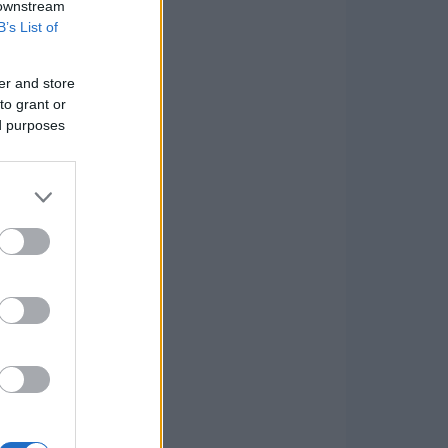
 downstream
B’s List of
er and store
to grant or
ed purposes