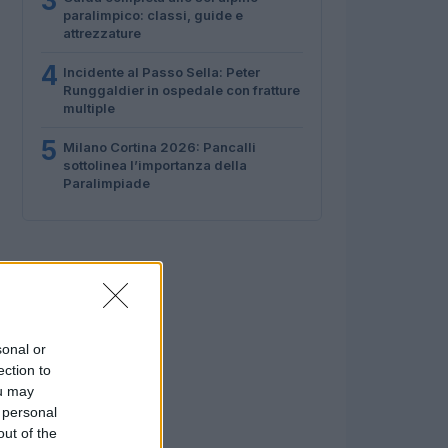
3
paralimpico: classi, guide e
attrezzature
4
Incidente al Passo Sella: Peter
Runggaldier in ospedale con fratture
multiple
5
Milano Cortina 2026: Pancalli
sottolinea l’importanza della
Paralimpiade
sonal or
ection to
ou may
 personal
out of the