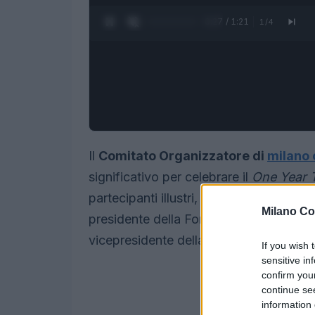
0:28 / 1:21
1
/
4
Il
Comitato Organizzatore di
milano 
significativo per celebrare il
One Year 
partecipanti illustri, spiccano il pres
Milano Co
presidente della Fondazione Milano Cor
vicepresidente della Fondazione e pres
If you wish 
sensitive in
confirm you
continue se
information 