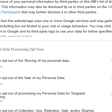
losure of your personal information by third parties on the IAB’s list of
. This information may also be disclosed by us to third parties on the
IA
Participants
that may further disclose it to other third parties.
 that this website/app uses one or more Google services and may gath
including but not limited to your visit or usage behaviour. You may click 
 to Google and its third-party tags to use your data for below specifi
ogle consent section.
l Data Processing Opt Outs
o opt-out of the Sharing of my personal data.
In
o opt-out of the Sale of my Personal Data.
leti paralimpici di spicco, tra cui Martina
In
ralimpiadi di Parigi 2026, e Simone Barlaam,
to opt-out of processing my Personal Data for Targeted
leti, insieme ad altri, sono stati nominati nuovi
ing.
In
n ruolo cruciale per promuovere i valori dello
o opt-out of Collection, Use, Retention, Sale, and/or Sharing