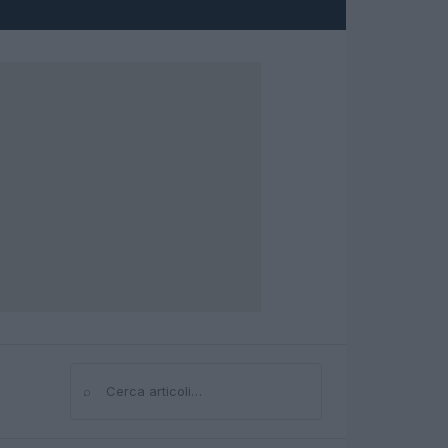
⌕
Cerca