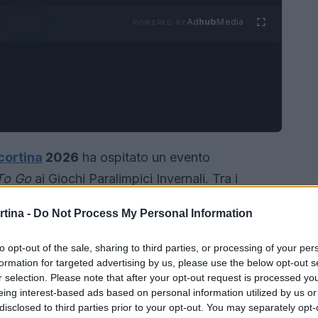
Ad
hub
Media
POWERED BY
cortina
2026
ha ospitato un evento
To Go
ai Giochi Paralimpici Invernali. Tra i
idente di IPC Andrew Parsons, Giovanni Malagò,
rtina -
Do Not Process My Personal Information
tina 2026 e del CONI, e Luca Pancalli,
idente del CIP.
to opt-out of the sale, sharing to third parties, or processing of your per
formation for targeted advertising by us, please use the below opt-out s
r selection. Please note that after your opt-out request is processed y
eing interest-based ads based on personal information utilized by us or
disclosed to third parties prior to your opt-out. You may separately opt-