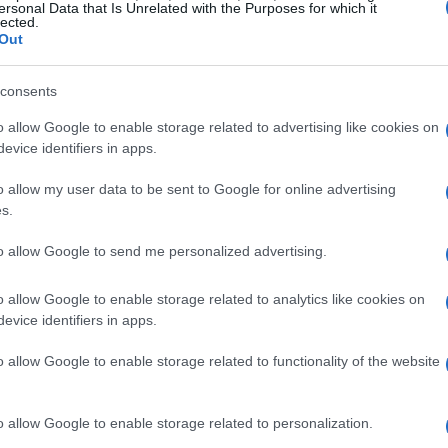
ersonal Data that Is Unrelated with the Purposes for which it
lected.
Out
iade sul movimento sportivo
consents
o allow Google to enable storage related to advertising like cookies on
Paralimpiade non sia solo un evento sportivo, ma
evice identifiers in apps.
ll’interno. “Organizzare una Paralimpiade
o allow my user data to be sent to Google for online advertising
per il futuro del movimento paralimpico italiano e
s.
ent’anni è cambiato tutto per il movimento
to allow Google to send me personalized advertising.
e a Milano-Cortina.”
o allow Google to enable storage related to analytics like cookies on
questi dieci giorni di gara nel 2026, durante i
evice identifiers in apps.
eranno le loro capacità, offrendo una
percezione
o allow Google to enable storage related to functionality of the website
mpico. “La Paralimpiade è sport ed è opportunità
di dentro, per offrire a tutti medesimi diritti”,
o allow Google to enable storage related to personalization.