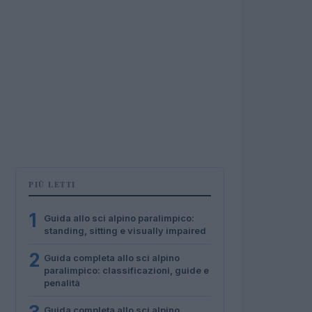
PIÙ LETTI
1
Guida allo sci alpino paralimpico:
standing, sitting e visually impaired
2
Guida completa allo sci alpino
paralimpico: classificazioni, guide e
penalità
Guida completa allo sci alpino