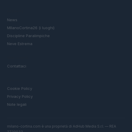
SEZIONI
News
MIlanoCortina26 (i luoghi)
Discipline Paralimpiche
Neve Estrema
MAGAZINE
Contattaci
LEGALE
Cookie Policy
Privacy Policy
Note legali
milano-cortina.com è una proprietà di AdHub Media S.r.l. — REA
2729933