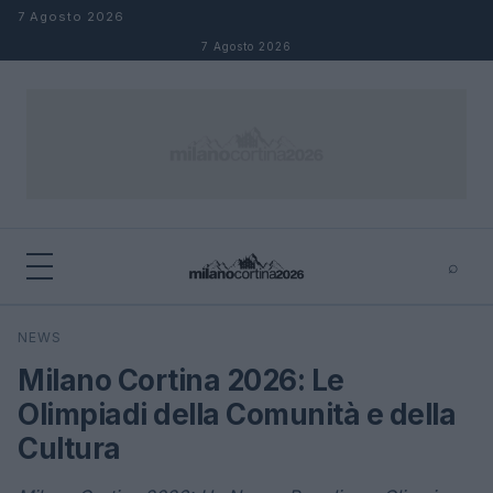
Salta al contenuto
7 Agosto 2026
7 Agosto 2026
⌕
×
⌕
NEWS
Cerca
Milano Cortina 2026: Le
Olimpiadi della Comunità e della
Cultura