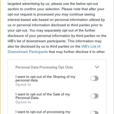
targeted advertising by us, please use the below opt-out
Infine, non può mancare un dolce speciale, il Soffio
section to confirm your selection. Please note that after your
opt-out request is processed you may continue seeing
d’Inverno, un dessert che racchiude la delicatezza
interest-based ads based on personal information utilized by
e il calore delle tradizioni culinarie. Questo dolce
us or personal information disclosed to third parties prior to
rappresenta un finale perfetto per un viaggio
your opt-out. You may separately opt-out of the further
disclosure of your personal information by third parties on the
gastronomico che celebra non solo il cibo, ma
IAB’s list of downstream participants. This information may
anche la convivialità e la passione per la cucina.
also be disclosed by us to third parties on the
IAB’s List of
Downstream Participants
that may further disclose it to other
third parties.
AUTORE
Please note that this website/app uses one or more Google
Personal Data Processing Opt Outs
Martina Marchesi
services and may gather and store information including but
not limited to your visit or usage behaviour. You may click to
I want to opt-out of the Sharing of my
Martina Marchesi ha guidato la squadra che
personal data.
grant or deny consent to Google and its third-party tags to
ha coperto il piano urbanistico di Firenze,
Opted In
use your data for below specified purposes in below Google
sostenendo una linea editoriale basata
consent section.
sull'analisi documentale. Vicedirettrice, porta
I want to opt-out of the Sale of my
Personal Data.
un dettaglio personale riconoscibile: una
Opted In
mappa manoscritta dei rioni fiorentini nella sua
agenda.
I want to opt-out of processing my