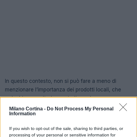
In questo contesto, non si può fare a meno di
menzionare l’importanza dei prodotti locali, che
arricchiscono ulteriormente l’esperienza
gastronomica. L’attenzione alla qualità e alla
Milano Cortina -
Do Not Process My Personal
Information
provenienza degli ingredienti è fondamentale per
garantire piatti che parlano del territorio e delle sue
If you wish to opt-out of the sale, sharing to third parties, or
tradizioni.
processing of your personal or sensitive information for