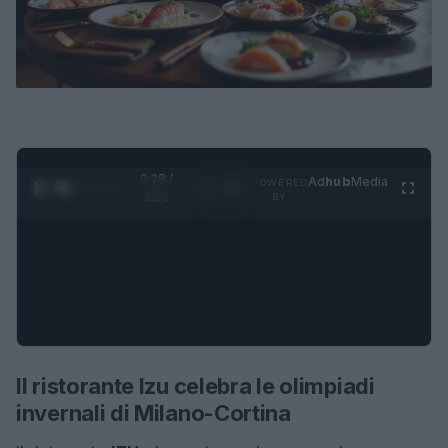
0:29 /
Ad
hub
Media
POWERED
1
/
4
1:21
BY
Il ristorante Izu celebra le olimpiadi
invernali di Milano-Cortina