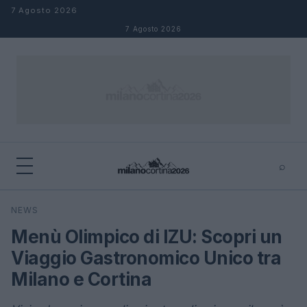
Salta al contenuto
7 Agosto 2026
7 Agosto 2026
⌕
×
⌕
NEWS
Cerca
Menù Olimpico di IZU: Scopri un
Viaggio Gastronomico Unico tra
Milano e Cortina