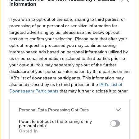
Information
If you wish to opt-out of the sale, sharing to third parties, or
processing of your personal or sensitive information for
targeted advertising by us, please use the below opt-out
Arrestati cinque agenti della polizia locale di Milano: le
section to confirm your selection. Please note that after your
accuse e i dettagli
opt-out request is processed you may continue seeing
Alessandro Tassinari · 7 Ago 2026
interest-based ads based on personal information utilized by
us or personal information disclosed to third parties prior to
NEWS
your opt-out. You may separately opt-out of the further
disclosure of your personal information by third parties on the
IAB’s list of downstream participants. This information may
also be disclosed by us to third parties on the
IAB’s List of
Downstream Participants
that may further disclose it to other
third parties.
Please note that this website/app uses one or more Google
Personal Data Processing Opt Outs
services and may gather and store information including but
not limited to your visit or usage behaviour. You may click to
I want to opt-out of the Sharing of my
personal data.
grant or deny consent to Google and its third-party tags to
Opted In
use your data for below specified purposes in below Google