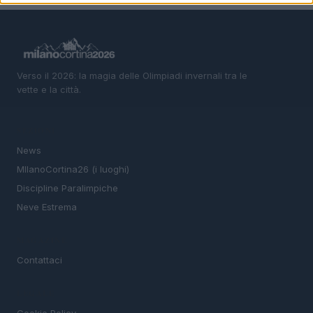
Verso il 2026: la magia delle Olimpiadi invernali tra le
vette e la città.
SEZIONI
News
MIlanoCortina26 (i luoghi)
Discipline Paralimpiche
Neve Estrema
MAGAZINE
Contattaci
LEGALE