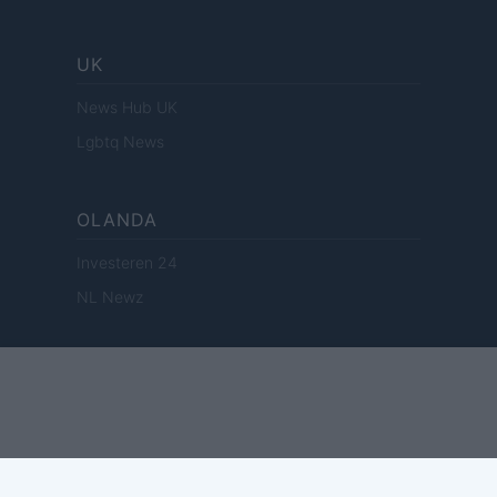
UK
News Hub UK
Lgbtq News
OLANDA
Investeren 24
NL Newz