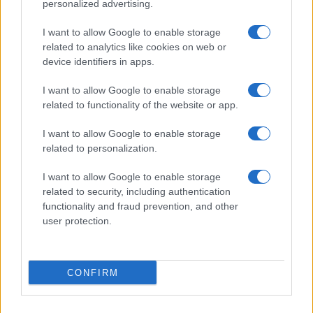
personalized advertising.
I want to allow Google to enable storage
related to analytics like cookies on web or
PIÙ LETTI
device identifiers in apps.
1
Scopri le Olimpiadi Milano Cortina: Sport, Cultura e
I want to allow Google to enable storage
Innovazione per un Futuro Sostenibile
related to functionality of the website or app.
2
Auto a noleggio a Cortina d’Ampezzo: soluzioni
I want to allow Google to enable storage
pratiche e prezzi chiari
related to personalization.
3
Disastri climatici 2026: incendi, alluvioni e caldo
estremo in Europa e oltre
I want to allow Google to enable storage
related to security, including authentication
4
Bob Dylan in concerto: date e luoghi delle esibizioni
functionality and fraud prevention, and other
italiane di novembre 2026
user protection.
5
Scopri il paradiso degli sport invernali nella
Kleinwalsertal
CONFIRM