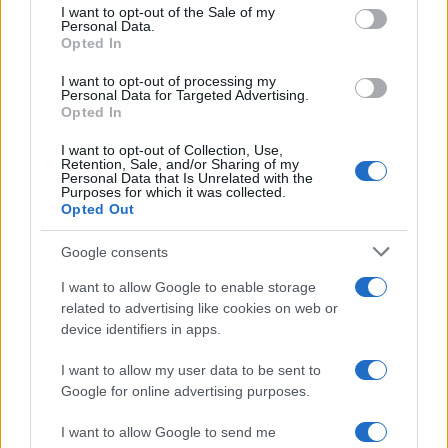
consent section.
I want to opt-out of the Sale of my
Personal Data.
Don Antonio Mazzi: l’ultimo saluto a Milano tra
Opted In
emozioni e canti
Marco Tessari · 3 Ago 2026
I want to opt-out of processing my
Personal Data for Targeted Advertising.
Opted In
NEWS
I want to opt-out of Collection, Use,
Retention, Sale, and/or Sharing of my
Personal Data that Is Unrelated with the
Purposes for which it was collected.
Opted Out
Google consents
I want to allow Google to enable storage
related to advertising like cookies on web or
device identifiers in apps.
I want to allow my user data to be sent to
Google for online advertising purposes.
Bocciature scolastiche: i casi giudiziari che hanno
fatto discutere
I want to allow Google to send me
Marco Tessari · 3 Ago 2026