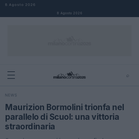
Salta al contenuto
8 Agosto 2026
8 Agosto 2026
⌕
×
⌕
NEWS
Cerca
Maurizion Bormolini trionfa nel
parallelo di Scuol: una vittoria
straordinaria