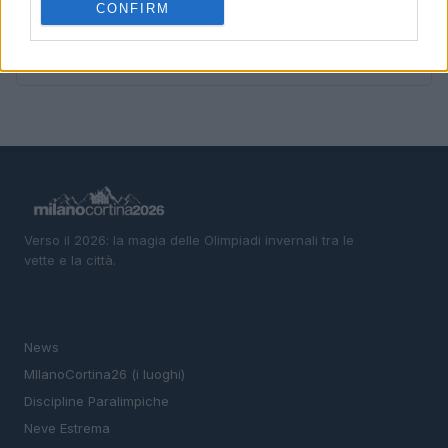
CONFIRM
5
Disastri climatici 2026: incendi, alluvioni e caldo
estremo in Europa e oltre
Verso il 2026: la magia delle Olimpiadi invernali tra le
vette e la città.
SEZIONI
News
MIlanoCortina26 (i luoghi)
Discipline Paralimpiche
Neve Estrema