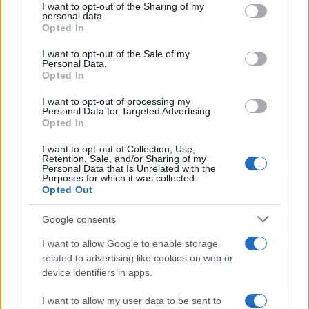
not limited to your visit or usage behaviour. You may click to
I want to opt-out of the Sharing of my
personal data.
grant or deny consent to Google and its third-party tags to
Opted In
use your data for below specified purposes in below Google
consent section.
I want to opt-out of the Sale of my
Personal Data.
Opted In
I want to opt-out of processing my
Don Antonio Mazzi: l’ultimo saluto a Milano tra
Personal Data for Targeted Advertising.
Opted In
emozioni e canti
Marco Tessari · 3 Ago 2026
I want to opt-out of Collection, Use,
Retention, Sale, and/or Sharing of my
Personal Data that Is Unrelated with the
NEWS
Purposes for which it was collected.
Opted Out
Google consents
I want to allow Google to enable storage
related to advertising like cookies on web or
device identifiers in apps.
I want to allow my user data to be sent to