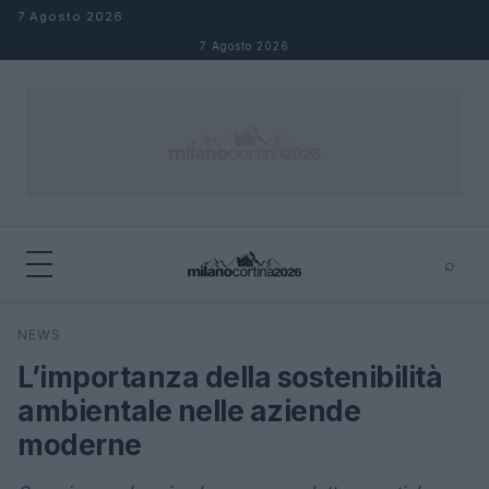
Salta al contenuto
7 Agosto 2026
7 Agosto 2026
⌕
×
⌕
NEWS
Cerca
L’importanza della sostenibilità
ambientale nelle aziende
moderne