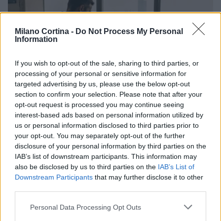
Milano Cortina -
Do Not Process My Personal
Information
If you wish to opt-out of the sale, sharing to third parties, or
processing of your personal or sensitive information for
targeted advertising by us, please use the below opt-out
section to confirm your selection. Please note that after your
opt-out request is processed you may continue seeing
interest-based ads based on personal information utilized by
Arrestati cinque agenti della polizia locale di Milano: le
us or personal information disclosed to third parties prior to
accuse e i dettagli
your opt-out. You may separately opt-out of the further
Alessandro Tassinari · 7 Ago 2026
disclosure of your personal information by third parties on the
IAB’s list of downstream participants. This information may
NEWS
also be disclosed by us to third parties on the
IAB’s List of
Downstream Participants
that may further disclose it to other
third parties.
Please note that this website/app uses one or more Google
Personal Data Processing Opt Outs
services and may gather and store information including but