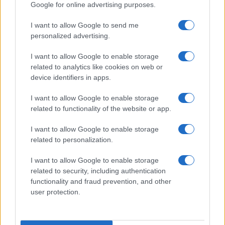
Google for online advertising purposes.
I want to allow Google to send me
personalized advertising.
Bocciature scolastiche: i casi giudiziari che hanno
fatto discutere
I want to allow Google to enable storage
Marco Tessari · 3 Ago 2026
related to analytics like cookies on web or
device identifiers in apps.
I want to allow Google to enable storage
PIÙ LETTI
related to functionality of the website or app.
1
Scopri le Olimpiadi Milano Cortina: Sport, Cultura e
I want to allow Google to enable storage
Innovazione per un Futuro Sostenibile
related to personalization.
2
Auto a noleggio a Cortina d’Ampezzo: soluzioni
I want to allow Google to enable storage
pratiche e prezzi chiari
related to security, including authentication
3
functionality and fraud prevention, and other
Scopri il paradiso degli sport invernali nella
Kleinwalsertal
user protection.
4
Bob Dylan in concerto: date e luoghi delle esibizioni
italiane di novembre 2026