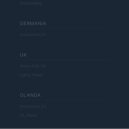
InvestirMag
GERMANIA
Investieren24
UK
News Hub UK
Lgbtq News
OLANDA
Investeren 24
NL Newz