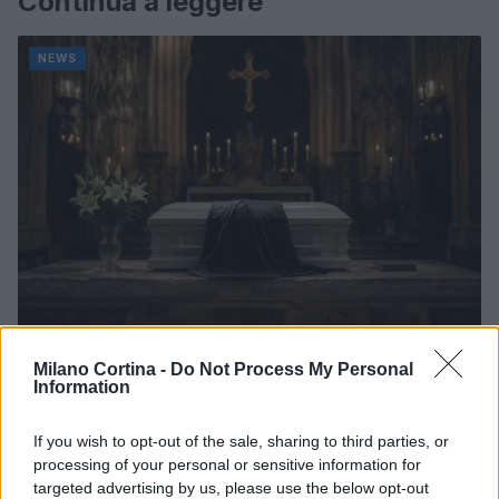
Continua a leggere
NEWS
Don Antonio Mazzi: l’ultimo saluto a Milano tra
Milano Cortina -
Do Not Process My Personal
Information
emozioni e canti
Marco Tessari · 3 Ago 2026
If you wish to opt-out of the sale, sharing to third parties, or
processing of your personal or sensitive information for
NEWS
targeted advertising by us, please use the below opt-out