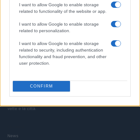
3
Camminare in montagna con i figli: percorsi adatti e
I want to allow Google to enable storage
cosa mettere nello zaino
related to functionality of the website or app.
4
Scopri il paradiso degli sport invernali nella
I want to allow Google to enable storage
Kleinwalsertal
related to personalization.
5
Bob Dylan in concerto: date e luoghi delle esibizioni
italiane di novembre 2026
I want to allow Google to enable storage
related to security, including authentication
functionality and fraud prevention, and other
user protection.
CONFIRM
Verso il 2026: la magia delle Olimpiadi invernali tra le
vette e la città.
SEZIONI
News