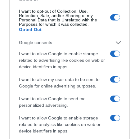
I want to opt-out of Collection, Use,
Retention, Sale, and/or Sharing of my
Personal Data that Is Unrelated with the
Purposes for which it was collected.
Opted Out
Google consents
Disastri climatici 2026: incendi, alluvioni e caldo
I want to allow Google to enable storage
estremo in Europa e oltre
related to advertising like cookies on web or
Marco Tessari · 1 Ago 2026
device identifiers in apps.
I want to allow my user data to be sent to
Google for online advertising purposes.
PIÙ LETTI
I want to allow Google to send me
1
Scopri le Olimpiadi Milano Cortina: Sport, Cultura e
personalized advertising.
Innovazione per un Futuro Sostenibile
I want to allow Google to enable storage
2
Auto a noleggio a Cortina d’Ampezzo: soluzioni
related to analytics like cookies on web or
pratiche e prezzi chiari
device identifiers in apps.