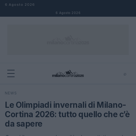
Salta al contenuto
6 Agosto 2026
6 Agosto 2026
⌕
×
⌕
NEWS
Cerca
Le Olimpiadi invernali di Milano-
Cortina 2026: tutto quello che c’è
da sapere