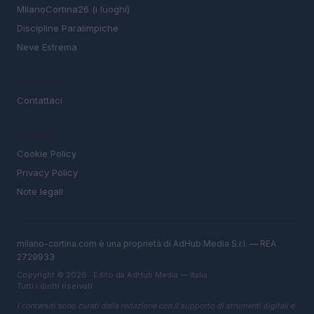
MIlanoCortina26 (i luoghi)
Discipline Paralimpiche
Neve Estrema
MAGAZINE
Contattaci
LEGALE
Cookie Policy
Privacy Policy
Note legali
milano-cortina.com è una proprietà di AdHub Media S.r.l. — REA
2729933
Copyright © 2026 · Edito da AdHub Media — Italia
Tutti i diritti riservati
I contenuti sono curati dalla redazione con il supporto di strumenti digitali e