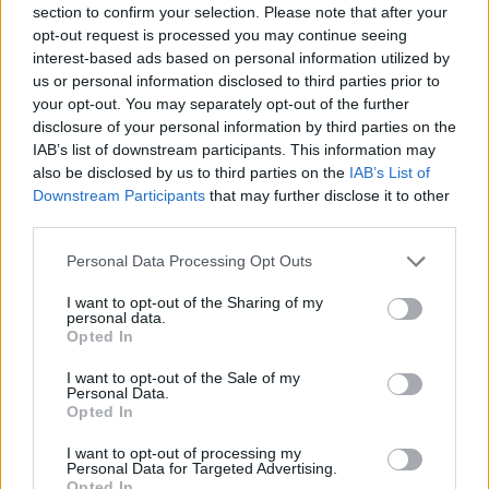
section to confirm your selection. Please note that after your
opt-out request is processed you may continue seeing
interest-based ads based on personal information utilized by
us or personal information disclosed to third parties prior to
your opt-out. You may separately opt-out of the further
disclosure of your personal information by third parties on the
IAB’s list of downstream participants. This information may
also be disclosed by us to third parties on the
IAB’s List of
Downstream Participants
that may further disclose it to other
third parties.
Please note that this website/app uses one or more Google
Personal Data Processing Opt Outs
Bocciature scolastiche: i casi giudiziari che hanno
services and may gather and store information including but
fatto discutere
not limited to your visit or usage behaviour. You may click to
I want to opt-out of the Sharing of my
personal data.
Marco Tessari · 3 Ago 2026
grant or deny consent to Google and its third-party tags to
Opted In
use your data for below specified purposes in below Google
NEWS
consent section.
I want to opt-out of the Sale of my
Personal Data.
Opted In
I want to opt-out of processing my
Personal Data for Targeted Advertising.
Opted In