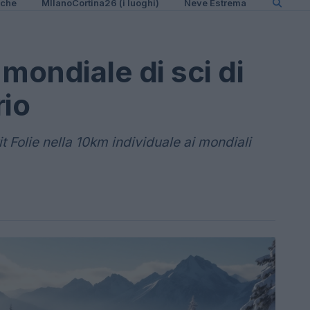
iche
MIlanoCortina26 (i luoghi)
Neve Estrema
mondiale di sci di
rio
t Folie nella 10km individuale ai mondiali