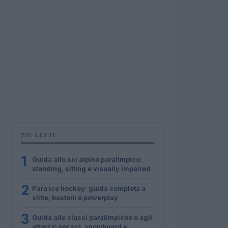
PIÙ LETTI
1
Guida allo sci alpino paralimpico:
standing, sitting e visually impaired
2
Para ice hockey: guida completa a
slitte, bastoni e powerplay
3
Guida alle classi paralimpiche e agli
attrezzi per sci, snowboard e