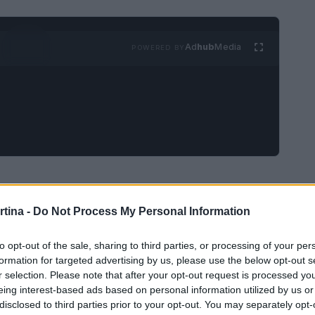
Ad
hub
Media
POWERED BY
ente
rtina -
Do Not Process My Personal Information
iali junior di Schilpario ha regalato emozioni
 Marit Folie. Nella 10km individuale a skating, Folie
to opt-out of the sale, sharing to third parties, or processing of your per
formation for targeted advertising by us, please use the below opt-out s
 abilità, partendo con cautela ma crescendo in
r selection. Please note that after your opt-out request is processed y
io difficile, con dolori ai tibiali che le hanno
eing interest-based ads based on personal information utilized by us or
disclosed to third parties prior to your opt-out. You may separately opt-
fondista ha saputo reagire e migliorare nel corso