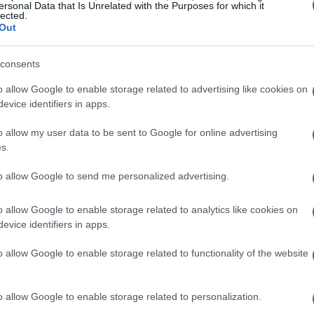
ersonal Data that Is Unrelated with the Purposes for which it
lected.
Out
 posizione, il sogno di una medaglia iridata è
 Endress ha effettuato un ultimo giro
consents
ndosi al secondo posto. Questo episodio ha
o allow Google to enable storage related to advertising like cookies on
vità della gara, ma anche la resilienza
evice identifiers in apps.
tenere la calma e la concentrazione nonostante la
o allow my user data to be sent to Google for online advertising
olie ha espresso la sua soddisfazione per la
s.
te le difficoltà iniziali, sia riuscita a trovare il
to allow Google to send me personalized advertising.
o allow Google to enable storage related to analytics like cookies on
future
evice identifiers in apps.
o allow Google to enable storage related to functionality of the website
ioni sull’andamento della stagione, evidenziando
io rispetto al precedente. Dopo un inizio
o allow Google to enable storage related to personalization.
 ha ritrovato la forma proprio in occasione di