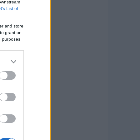
 downstream
B’s List of
er and store
to grant or
ed purposes