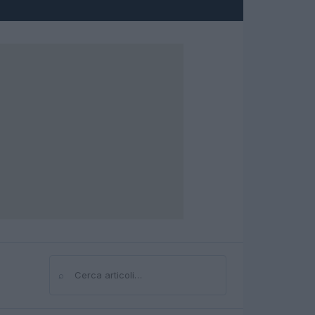
⌕
Cerca