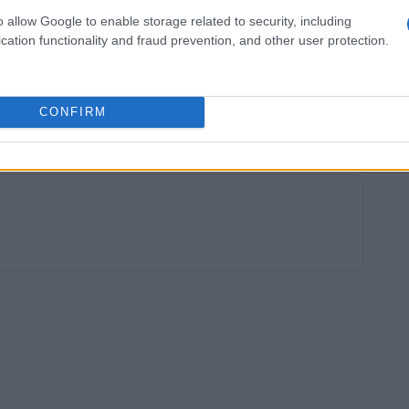
rseveranza e il duro lavoro possono portare a
o allow Google to enable storage related to security, including
rivo, Folie si sente pronta a dare il massimo, anche
cation functionality and fraud prevention, and other user protection.
e le sarà assegnata. La sua determinazione e il
er tutti gli appassionati di sport e per i
CONFIRM
re traguardi importanti.