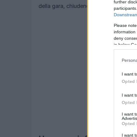
further disc
della gara, chiudendo con un tempo ch
participants
Downstream 
Please note
information 
deny consent
in below Go
Persona
I want t
Opted 
I want t
Opted 
I want 
Advertis
Opted 
I want t