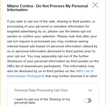
Milano Cortina -
Do Not Process My Personal
Information
If you wish to opt-out of the sale, sharing to third parties, or
processing of your personal or sensitive information for
targeted advertising by us, please use the below opt-out
section to confirm your selection. Please note that after your
Arrestati cinque agenti della polizia locale di Milano: le
opt-out request is processed you may continue seeing
accuse e i dettagli
interest-based ads based on personal information utilized by
Alessandro Tassinari · 7 Ago 2026
us or personal information disclosed to third parties prior to
your opt-out. You may separately opt-out of the further
NEWS
disclosure of your personal information by third parties on the
IAB’s list of downstream participants. This information may
also be disclosed by us to third parties on the
IAB’s List of
Downstream Participants
that may further disclose it to other
third parties.
Please note that this website/app uses one or more Google
Personal Data Processing Opt Outs
services and may gather and store information including but
not limited to your visit or usage behaviour. You may click to
I want to opt-out of the Sharing of my
personal data.
grant or deny consent to Google and its third-party tags to