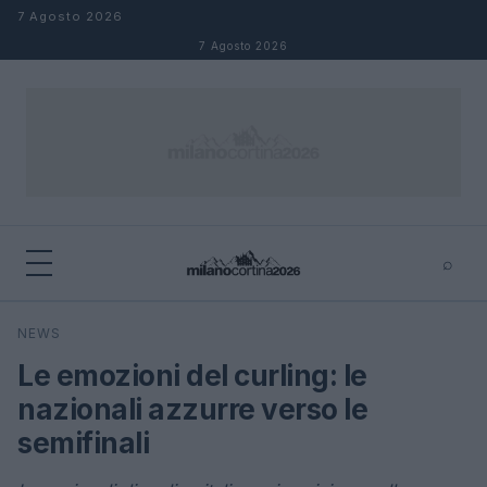
Salta al contenuto
7 Agosto 2026
7 Agosto 2026
⌕
×
⌕
NEWS
Cerca
Le emozioni del curling: le
nazionali azzurre verso le
semifinali