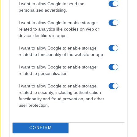
Bocciature scolastiche: i casi giudiziari che hanno
I want to allow Google to send me
fatto discutere
personalized advertising.
Marco Tessari · 3 Ago 2026
I want to allow Google to enable storage
related to analytics like cookies on web or
device identifiers in apps.
PIÙ LETTI
I want to allow Google to enable storage
1
Scopri le Olimpiadi Milano Cortina: Sport, Cultura e
related to functionality of the website or app.
Innovazione per un Futuro Sostenibile
I want to allow Google to enable storage
2
Scopri il paradiso degli sport invernali nella
related to personalization.
Kleinwalsertal
I want to allow Google to enable storage
3
Auto a noleggio a Cortina d’Ampezzo: soluzioni
related to security, including authentication
pratiche e prezzi chiari
functionality and fraud prevention, and other
4
user protection.
Bob Dylan in concerto: date e luoghi delle esibizioni
italiane di novembre 2026
5
Disastri climatici 2026: incendi, alluvioni e caldo
CONFIRM
estremo in Europa e oltre