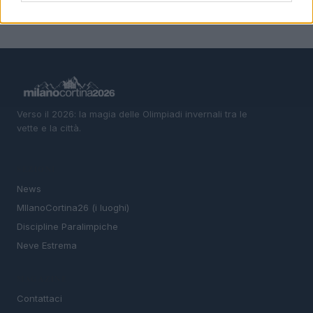
Verso il 2026: la magia delle Olimpiadi invernali tra le
vette e la città.
SEZIONI
News
MIlanoCortina26 (i luoghi)
Discipline Paralimpiche
Neve Estrema
MAGAZINE
Contattaci