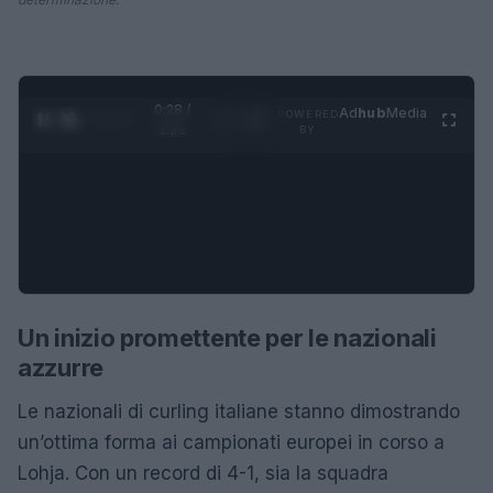
0:28 /
Ad
hub
Media
POWERED
1
/
4
1:21
BY
Un inizio promettente per le nazionali
azzurre
Le nazionali di curling italiane stanno dimostrando
un’ottima forma ai campionati europei in corso a
Lohja. Con un record di 4-1, sia la squadra