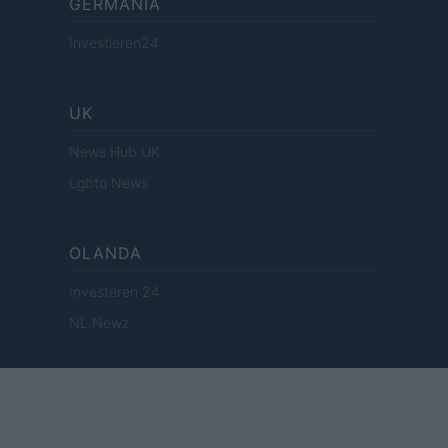
GERMANIA
Investieren24
UK
News Hub UK
Lgbtq News
OLANDA
Investeren 24
NL Newz