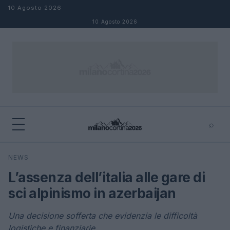
Salta al contenuto
10 Agosto 2026
10 Agosto 2026
⌕
×
⌕
NEWS
Cerca
L’assenza dell’italia alle gare di
sci alpinismo in azerbaijan
Una decisione sofferta che evidenzia le difficoltà
logistiche e finanziarie