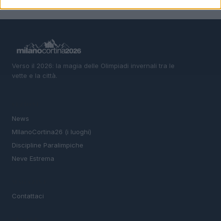
Verso il 2026: la magia delle Olimpiadi invernali tra le
vette e la città.
SEZIONI
News
MIlanoCortina26 (i luoghi)
Discipline Paralimpiche
Neve Estrema
MAGAZINE
Contattaci
LEGALE