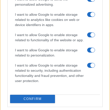
Alessandro Tassinari · 7 Ago 2026
personalized advertising.
I want to allow Google to enable storage
related to analytics like cookies on web or
PIÙ LETTI
device identifiers in apps.
1
I want to allow Google to enable storage
Scopri le Olimpiadi Milano Cortina: Sport, Cultura e
Innovazione per un Futuro Sostenibile
related to functionality of the website or app.
2
Scopri il paradiso degli sport invernali nella
I want to allow Google to enable storage
Kleinwalsertal
related to personalization.
3
La Bosnia vince 3-1 sul Qatar grazie ad Alajbegovic e
I want to allow Google to enable storage
chiude terza a 4 punti
related to security, including authentication
functionality and fraud prevention, and other
4
Bocciature scolastiche: i casi giudiziari che hanno
user protection.
fatto discutere
5
Don Antonio Mazzi: l’ultimo saluto a Milano tra
emozioni e canti
CONFIRM