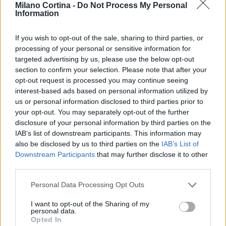
Milano Cortina -
Do Not Process My Personal
Information
If you wish to opt-out of the sale, sharing to third parties, or
processing of your personal or sensitive information for
targeted advertising by us, please use the below opt-out
Scambio di embrioni al San Raffaele: la ricostruzione
section to confirm your selection. Please note that after your
dell’accaduto
opt-out request is processed you may continue seeing
interest-based ads based on personal information utilized by
Marco Tessari · 10 Ago 2026
us or personal information disclosed to third parties prior to
your opt-out. You may separately opt-out of the further
NEWS
disclosure of your personal information by third parties on the
IAB’s list of downstream participants. This information may
also be disclosed by us to third parties on the
IAB’s List of
Downstream Participants
that may further disclose it to other
third parties.
Please note that this website/app uses one or more Google
Personal Data Processing Opt Outs
services and may gather and store information including but
not limited to your visit or usage behaviour. You may click to
I want to opt-out of the Sharing of my
personal data.
grant or deny consent to Google and its third-party tags to
Opted In
use your data for below specified purposes in below Google