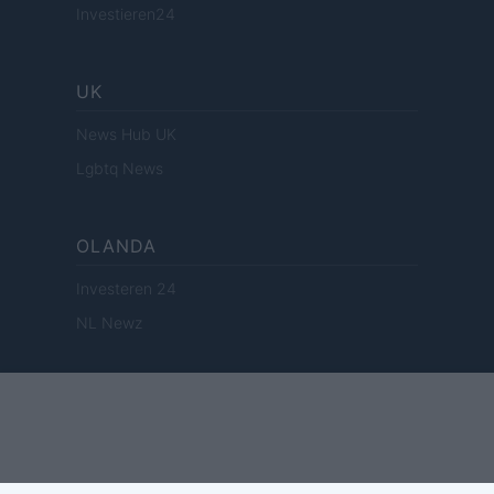
Investieren24
UK
News Hub UK
Lgbtq News
OLANDA
Investeren 24
NL Newz