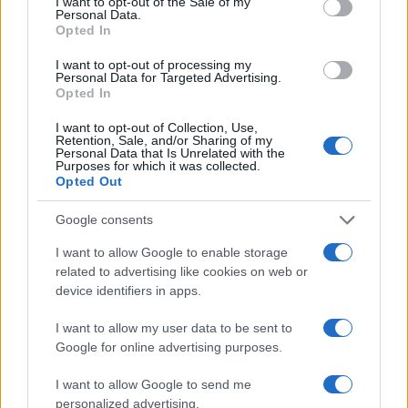
I want to opt-out of the Sale of my
Personal Data.
Guida ai sport paralimpici invernali: discipline, classi e
Opted In
attrezzature
Marco Tessari · 24 Lug 2026
I want to opt-out of processing my
Personal Data for Targeted Advertising.
Opted In
DISCIPLINE PARALIMPICHE
I want to opt-out of Collection, Use,
Retention, Sale, and/or Sharing of my
Personal Data that Is Unrelated with the
Purposes for which it was collected.
Opted Out
Google consents
I want to allow Google to enable storage
related to advertising like cookies on web or
device identifiers in apps.
I want to allow my user data to be sent to
Google for online advertising purposes.
Guida alle discipline paralimpiche su neve e ghiaccio
Marco Tessari · 14 Lug 2026
I want to allow Google to send me
personalized advertising.