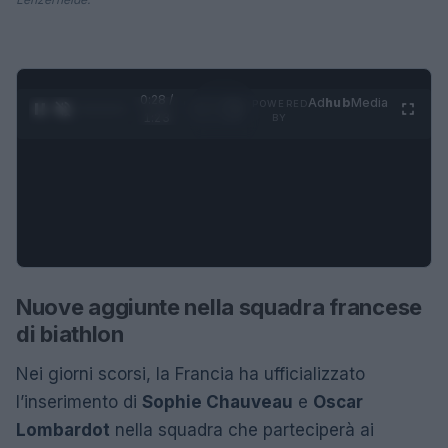
0:28 /
Ad
hub
Media
POWERED
1
/
4
1:23
BY
Nuove aggiunte nella squadra francese
di biathlon
Nei giorni scorsi, la Francia ha ufficializzato
l’inserimento di
Sophie Chauveau
e
Oscar
Lombardot
nella squadra che parteciperà ai