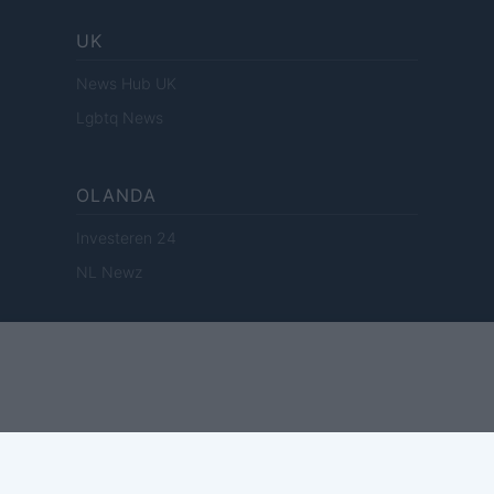
UK
News Hub UK
Lgbtq News
OLANDA
Investeren 24
NL Newz