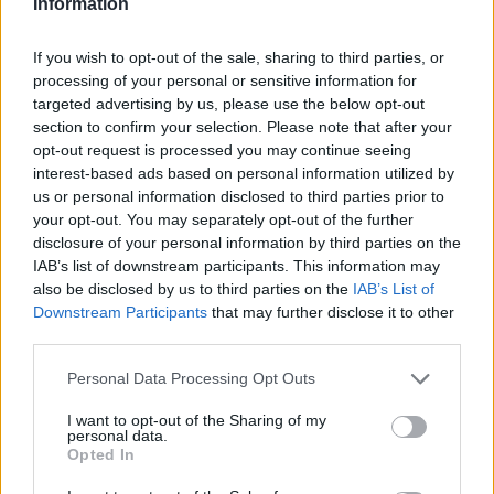
Information
If you wish to opt-out of the sale, sharing to third parties, or
processing of your personal or sensitive information for
targeted advertising by us, please use the below opt-out
Guida alle classi paralimpiche e agli attrezzi per sci,
section to confirm your selection. Please note that after your
snowboard e ghiaccio
opt-out request is processed you may continue seeing
Marco Tessari · 25 Lug 2026
interest-based ads based on personal information utilized by
us or personal information disclosed to third parties prior to
DISCIPLINE PARALIMPICHE
your opt-out. You may separately opt-out of the further
disclosure of your personal information by third parties on the
IAB’s list of downstream participants. This information may
also be disclosed by us to third parties on the
IAB’s List of
Downstream Participants
that may further disclose it to other
third parties.
Please note that this website/app uses one or more Google
Personal Data Processing Opt Outs
services and may gather and store information including but
not limited to your visit or usage behaviour. You may click to
I want to opt-out of the Sharing of my
personal data.
grant or deny consent to Google and its third-party tags to
Opted In
use your data for below specified purposes in below Google
consent section.