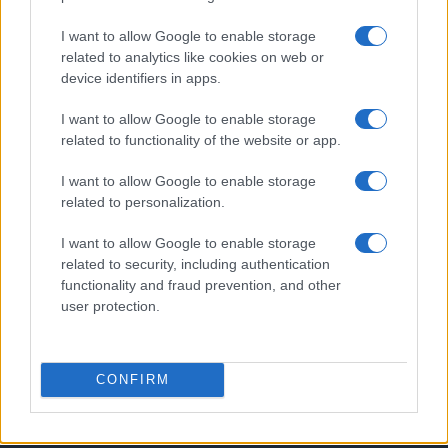
I want to allow Google to enable storage
PIÙ LETTI
related to analytics like cookies on web or
device identifiers in apps.
1
Guida allo sci alpino paralimpico: standing, sitting e
visually impaired
I want to allow Google to enable storage
related to functionality of the website or app.
2
Para ice hockey: guida completa a slitte, bastoni e
powerplay
I want to allow Google to enable storage
related to personalization.
3
Guida alle classi paralimpiche e agli attrezzi per sci,
snowboard e ghiaccio
I want to allow Google to enable storage
related to security, including authentication
4
Guida ai sport paralimpici invernali: discipline, classi e
functionality and fraud prevention, and other
attrezzature
user protection.
5
Tecnica nel curling in carrozzina: delivery stick,
postura e gestione delle guardie
CONFIRM