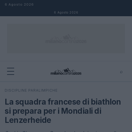
Salta al contenuto
6 Agosto 2026
6 Agosto 2026
⌕
×
⌕
DISCIPLINE PARALIMPICHE
Cerca
La squadra francese di biathlon
si prepara per i Mondiali di
Lenzerheide