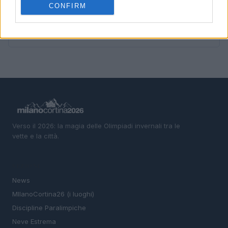
CONFIRM
5
Camminare in montagna con i figli: percorsi adatti e
cosa mettere nello zaino
Verso il 2026: la magia delle Olimpiadi invernali tra le
vette e la città.
SEZIONI
News
MIlanoCortina26 (i luoghi)
Discipline Paralimpiche
Neve Estrema