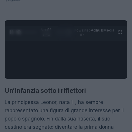
0:28 /
Ad
hub
Media
POWERED
1
/
4
1:23
BY
Un’infanzia sotto i riflettori
La principessa Leonor, nata il , ha sempre
rappresentato una figura di grande interesse per il
popolo spagnolo. Fin dalla sua nascita, il suo
destino era segnato: diventare la prima donna