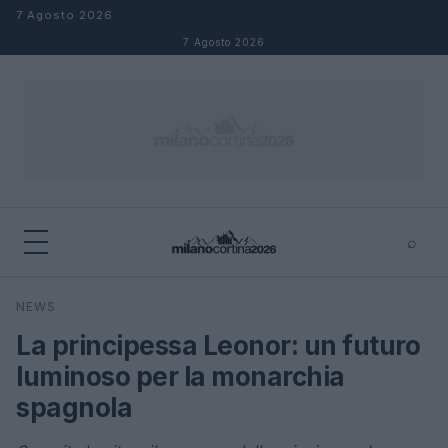
Salta al contenuto
7 Agosto 2026
7 Agosto 2026
⌕
×
⌕
NEWS
Cerca
La principessa Leonor: un futuro
luminoso per la monarchia
spagnola