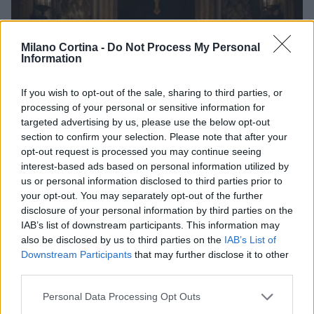
Milano Cortina -
Do Not Process My Personal
Information
If you wish to opt-out of the sale, sharing to third parties, or
processing of your personal or sensitive information for
targeted advertising by us, please use the below opt-out
section to confirm your selection. Please note that after your
opt-out request is processed you may continue seeing
interest-based ads based on personal information utilized by
Don Antonio Mazzi: l’ultimo saluto a Milano tra
us or personal information disclosed to third parties prior to
emozioni e canti
your opt-out. You may separately opt-out of the further
Marco Tessari · 3 Ago 2026
disclosure of your personal information by third parties on the
IAB’s list of downstream participants. This information may
NEWS
also be disclosed by us to third parties on the
IAB’s List of
Downstream Participants
that may further disclose it to other
third parties.
Please note that this website/app uses one or more Google
Personal Data Processing Opt Outs
services and may gather and store information including but