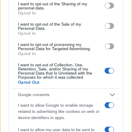
not limited to your visit or usage behaviour. You may click to
I want to opt-out of the Sharing of my
personal data.
grant or deny consent to Google and its third-party tags to
Opted In
use your data for below specified purposes in below Google
consent section.
I want to opt-out of the Sale of my
Personal Data.
Opted In
I want to opt-out of processing my
Personal Data for Targeted Advertising.
Bocciature scolastiche: i casi giudiziari che hanno
Opted In
fatto discutere
Marco Tessari · 3 Ago 2026
I want to opt-out of Collection, Use,
Retention, Sale, and/or Sharing of my
Personal Data that Is Unrelated with the
NEWS
Purposes for which it was collected.
Opted Out
Google consents
I want to allow Google to enable storage
related to advertising like cookies on web or
device identifiers in apps.
I want to allow my user data to be sent to