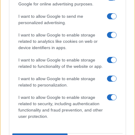
Google for online advertising purposes.
I want to allow Google to send me
personalized advertising.
Disastri climatici 2026: incendi, alluvioni e caldo
estremo in Europa e oltre
I want to allow Google to enable storage
Marco Tessari · 1 Ago 2026
related to analytics like cookies on web or
device identifiers in apps.
I want to allow Google to enable storage
PIÙ LETTI
related to functionality of the website or app.
1
Scopri le Olimpiadi Milano Cortina: Sport, Cultura e
I want to allow Google to enable storage
Innovazione per un Futuro Sostenibile
related to personalization.
2
Scopri il paradiso degli sport invernali nella
I want to allow Google to enable storage
Kleinwalsertal
related to security, including authentication
functionality and fraud prevention, and other
3
Auto a noleggio a Cortina d’Ampezzo: soluzioni
user protection.
pratiche e prezzi chiari
4
Bob Dylan in concerto: date e luoghi delle esibizioni
italiane di novembre 2026